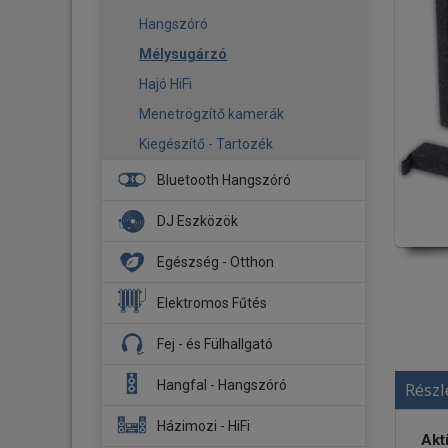
Hangszóró
Mélysugárzó
Hajó HiFi
Menetrögzítő kamerák
Kiegészítő - Tartozék
Bluetooth Hangszóró
DJ Eszközök
DJ Fejhallgató
Egészség - Otthon
DJ Lemezjátszó
Aroma diffúzor
Elektromos Fűtés
Kontroller
Biztonsági kamera
Fűtőpanel
Fej - és Fülhallgató
Stúdió Monitor
Légmosó
Infrapanel
Fejhallgató
Hangfal - Hangszóró
Részl
Légtisztító
Tartozék
Fülhallgató
Okos otthon
Hangfal szettek
Házimozi - HiFi
Akt
Fejhallgató erősítő - DAC
Párásító