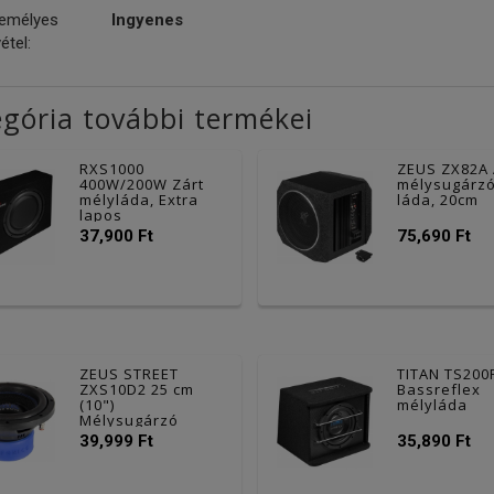
emélyes
Ingyenes
étel:
gória további termékei
RXS1000
ZEUS ZX82A 
400W/200W Zárt
mélysugárz
mélyláda, Extra
láda, 20cm
lapos
37,900 Ft
75,690 Ft
ZEUS STREET
TITAN TS200
ZXS10D2 25 cm
Bassreflex
(10")
mélyláda
Mélysugárzó
39,999 Ft
35,890 Ft