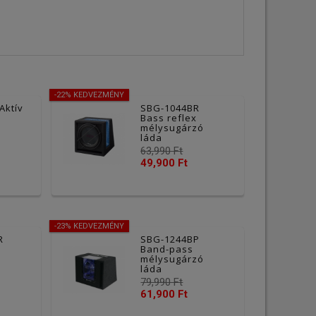
-22% KEDVEZMÉNY
Aktív
SBG-1044BR
ó
Bass reflex
mélysugárzó
láda
63,990 Ft
49,900 Ft
-23% KEDVEZMÉNY
R
SBG-1244BP
Band-pass
mélysugárzó
láda
79,990 Ft
61,900 Ft