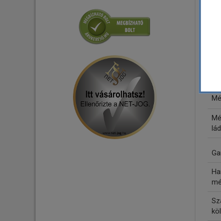
Hiv
Tápelosztók - Tápszűrők
Gy
Csatlakozó - Adapter
Mé
Mé
lád
Ga
Ha
mé
Szá
köl