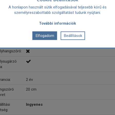
atalos magyar márkaszerviz garancia.
A honlapon használt sütik elfogadásával teljesebb körű és
személyreszabottabb szolgáltatást tudunk nyújtani.
ártó:
Alpine
Kereskedelmi név: ALPS ALPINE CO. LTD
További információk
Postai cím: 20-1 Yoshima-Industrial Park, Iwaki, Fu
Weboldal: https://www.alpsalpine.com
Elfogadom
Beállítások
Felelős személy az Unióban: ALPS ALPINE EUROPE 
Germany Email:webmaster@alpine.de ; https://www.
lyhangszóró:
lysugárzó
a:
rancia:
2 év
ngszóró
20 cm
ret:
llítási
Ingyenes
tség: