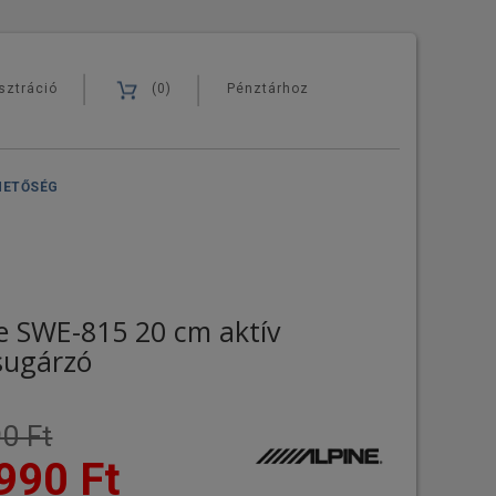
sztráció
(0)
Pénztárhoz
HETŐSÉG
e SWE-815 20 cm aktív
sugárzó
0 Ft
990 Ft