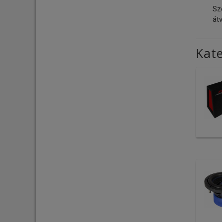
Sz
átv
Kate