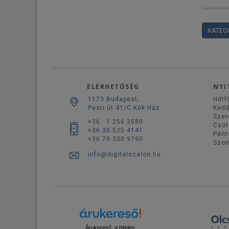
KATEG
ELÉRHETŐSÉG
NYI
1173 Budapest,
Hétf
Pesti út 41/C Kék Ház
Ked
Szer
+36 1 256 3580
Csüt
+36 30 525 4141
Pént
+36 70 300 9790
Szo
info@digitalszalon.hu
Árukereső, a hiteles