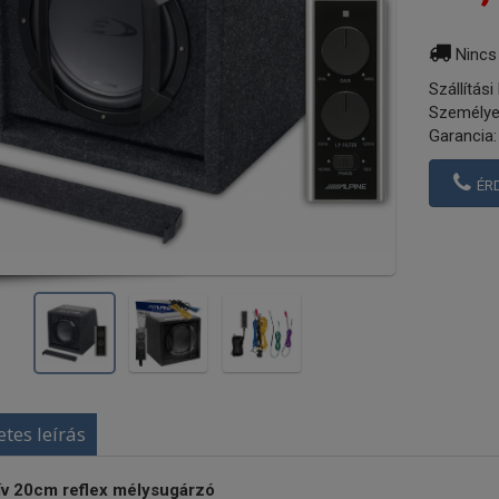
Nincs
Szállítási
Személye
Garancia:
ÉR
etes leírás
ív 20cm reflex mélysugárzó