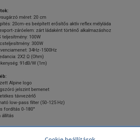
tok:
ysugárzó méret: 20 cm
pítés: 20cm-es beépített erősítős aktív reflex mélyláda
export-záróelem: zárt ládaként történő alkalmazáshoz
 teljesítmény: 100W
csteljesítmény: 300W
kvenciamenet: 34Hz-1500Hz
edancia: 2X2 Ω (Ohm)
ékenység: 91dB/W (1m)
éb:
ett Alpine logo
gszóró jelszint bemenet
etékes távvezérlő
tható low-pass filter (50-125 Hz)
s fordítás 0-180°
 állítás
etek:
 x 291 x 253 mm x 363
Cookie beállítások