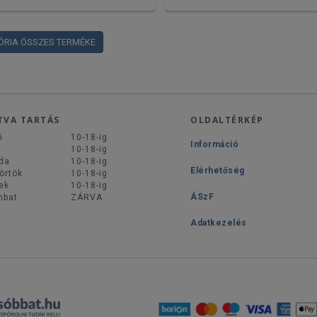
ÓRIA ÖSSZES TERMÉKE
TVA TARTÁS
OLDALTÉRKÉP
ő
10-18-ig
Információ
d
10-18-ig
da
10-18-ig
Elérhetőség
örtök
10-18-ig
ek
10-18-ig
ÁSzF
mbat
ZÁRVA
Adatkezelés