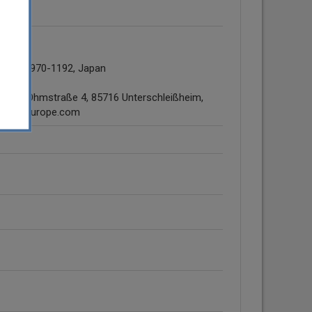
kushima 970-1192, Japan
GmbH Ohmstraße 4, 85716 Unterschleißheim,
alpine-europe.com