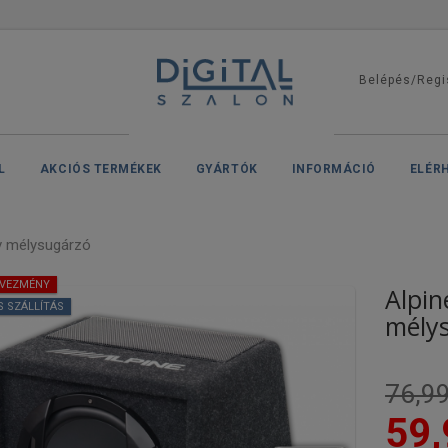
Belépés/Regi
L
AKCIÓS TERMÉKEK
GYÁRTÓK
INFORMÁCIÓ
ELÉR
v mélysugárzó
DVEZMÉNY
Alpin
S SZÁLLÍTÁS
mély
76,99
59,