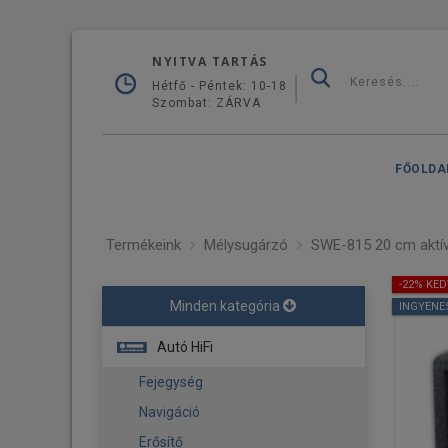
NYITVA TARTÁS
Hétfő - Péntek: 10-18
Szombat: ZÁRVA
FŐOLDA
Termékeink
Mélysugárzó
SWE-815 20 cm aktí
-22% KE
Minden kategória
INGYENE
Autó HiFi
Fejegység
Navigáció
Erősítő