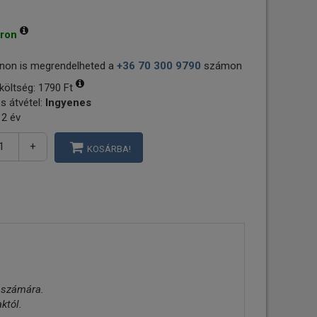
áron
non is megrendelheted a
+36 70 300 9790
számon
 költség:
1790 Ft
s átvétel:
Ingyenes
 2 év
+
KOSÁRBA!
k számára.
któl.