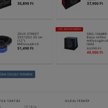
35,890 Ft
37,900 Ft
-22% KEDVEZMÉNY
ZEUS STREET
SBG-1044BR
ZXS12D2 30 cm
Bass reflex
(12")
mélysugárz
Mélysugárzó
láda
51,490 Ft
63,990 Ft
49,900 Ft
ÓRIA ÖSSZES TERMÉKE
TVA TARTÁS
OLDALTÉRKÉP
ő
10-18-ig