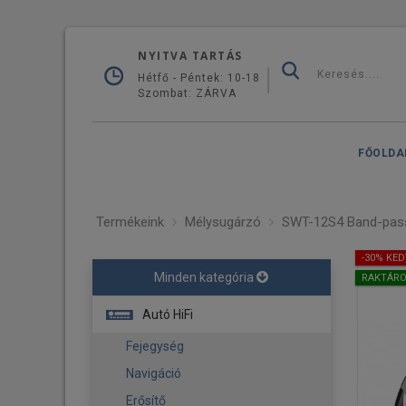
NYITVA TARTÁS
Hétfő - Péntek: 10-18
Szombat: ZÁRVA
FŐOLDA
Termékeink
Mélysugárzó
SWT-12S4 Band-pass
-30% KE
Minden kategória
RAKTÁR
Autó HiFi
Fejegység
Navigáció
Erősítő