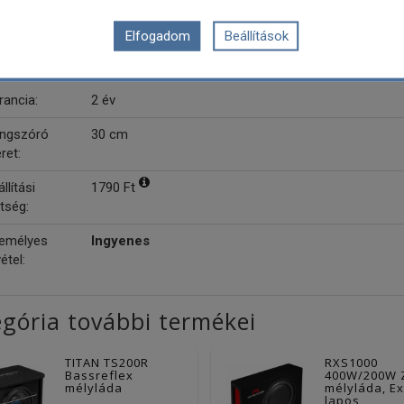
Elfogadom
Beállítások
lysugárzó
a:
rancia:
2 év
ngszóró
30 cm
ret:
llítási
1790 Ft
tség:
emélyes
Ingyenes
étel:
gória további termékei
TITAN TS200R
RXS1000
Bassreflex
400W/200W 
mélyláda
mélyláda, Ex
lapos