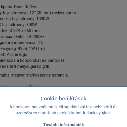
típusa: Bass Reflex
y teljesítményű, 12 "(30 cm) mélysugárzó
imális teljesítmény: 1000W
 teljesítmény: 300W
etek: Ø 324 x 660 mm
vencia átvitel: 28-200Hz
gszóró impedancia: 4 Ω
ékenység: 92dB / W (1m)
ott Alpine logo
talmazza a konzolokat és pántokat
eősített mélysugárzó grill
atalos magyar márkaszerviz garancia.
ártó:
Alpine
Kereskedelmi név: ALPS ALPINE CO. LTD
Cookie beállítások
Postai cím: 20-1 Yoshima-Industrial Park, Iwaki, Fu
Weboldal: https://www.alpsalpine.com
A honlapon használt sütik elfogadásával teljesebb körű és
Felelős személy az Unióban: ALPS ALPINE EUROPE 
személyreszabottabb szolgáltatást tudunk nyújtani.
Germany Email:webmaster@alpine.de ; https://www.
További információk
lyhangszóró: