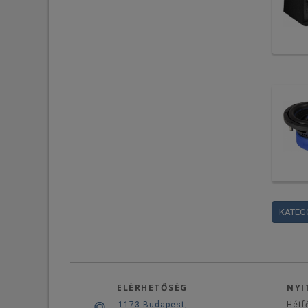
KATEG
ELÉRHETŐSÉG
NYI
1173 Budapest,
Hétf