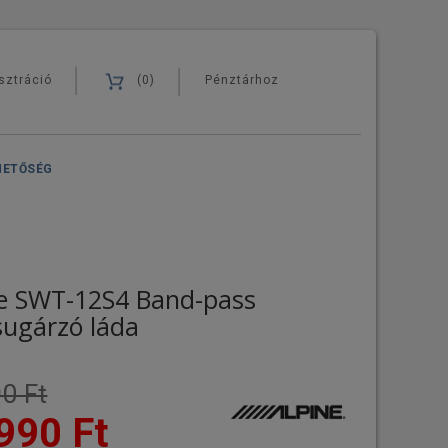
sztráció
(0)
Pénztárhoz
HETŐSÉG
ne SWT-12S4 Band-pass
sugárzó láda
0 Ft
990 Ft