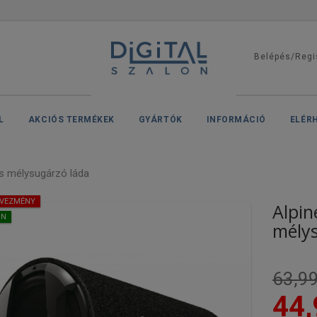
Belépés/Regi
L
AKCIÓS TERMÉKEK
GYÁRTÓK
INFORMÁCIÓ
ELÉR
 mélysugárzó láda
DVEZMÉNY
Alpi
ON
mély
63,99
44,