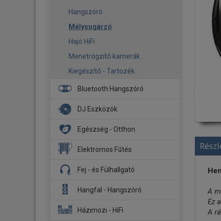
Hangszóró
Mélysugárzó
Hajó HiFi
Menetrögzítő kamerák
Kiegészítő - Tartozék
Bluetooth Hangszóró
DJ Eszközök
DJ Fejhallgató
Egészség - Otthon
DJ Lemezjátszó
Részl
Aroma diffúzor
Elektromos Fűtés
Kontroller
Biztonsági kamera
Fűtőpanel
Fej - és Fülhallgató
Hen
Stúdió Monitor
Légmosó
Infrapanel
Fejhallgató
Hangfal - Hangszóró
A m
Légtisztító
Tartozék
Ez a
Fülhallgató
Okos otthon
Hangfal szettek
Házimozi - HiFi
A r
Fejhallgató erősítő - DAC
Párásító