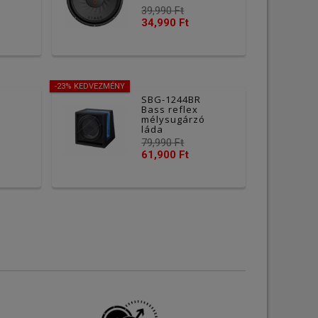
39,990 Ft
34,990 Ft
-23% KEDVEZMÉNY
SBG-1244BR
Bass reflex
ó
mélysugárzó
láda
79,990 Ft
61,900 Ft