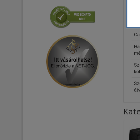
Tápelosztók - Tápszűrők
Mé
Csatlakozó - Adapter
lád
Ga
Ha
mé
Szá
köl
Sz
átv
Kate