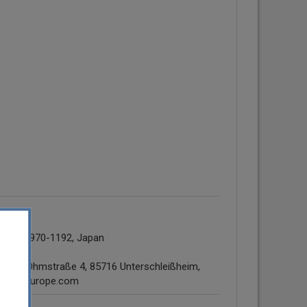
kushima 970-1192, Japan
GmbH Ohmstraße 4, 85716 Unterschleißheim,
alpine-europe.com