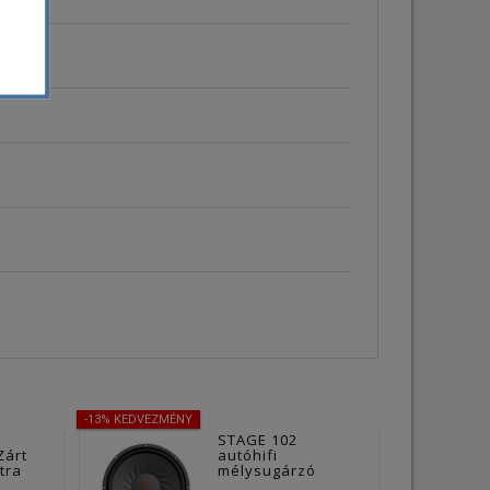
-13% KEDVEZMÉNY
STAGE 102
Zárt
autóhifi
tra
mélysugárzó