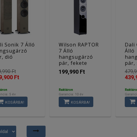
li Sonik 7 Álló
Wilson RAPTOR
Dali
ngsugárzó
7 Álló
Álló
r, dió
hangsugárzó
han
pár, fekete
pár,
,990 Ft
199,990 Ft
479,9
9,900 Ft
439,
áron
Raktáron
Raktár
ncia: 5 év
Garancia: 10 év
Garanci
KOSÁRBA!
KOSÁRBA!