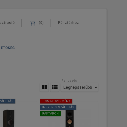
sztráció
(0)
Pénztárhoz
HETŐSÉG
Rendezés :
ZÁLLÍTÁS
-18% KEDVEZMÉNY
INGYENES SZÁLLÍTÁS
RAKTÁRON