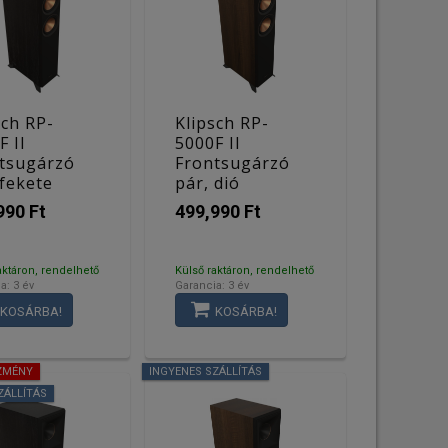
sch RP-
Klipsch RP-
F II
5000F II
tsugárzó
Frontsugárzó
 fekete
pár, dió
990 Ft
499,990 Ft
aktáron, rendelhető
Külső raktáron, rendelhető
a: 3 év
Garancia: 3 év
KOSÁRBA!
KOSÁRBA!
ZMÉNY
INGYENES SZÁLLÍTÁS
ZÁLLÍTÁS