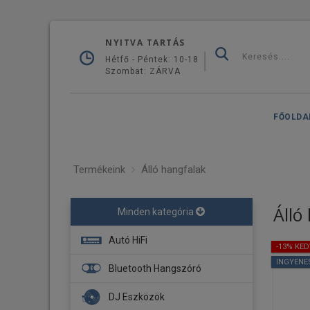
NYITVA TARTÁS
Hétfő - Péntek: 10-18
Szombat: ZÁRVA
FŐOLDA
Termékeink
Álló hangfalak
Álló
Minden kategória
Autó HiFi
-13% KE
INGYENE
Fejegység
Bluetooth Hangszóró
Navigáció
DJ Eszközök
Erősítő