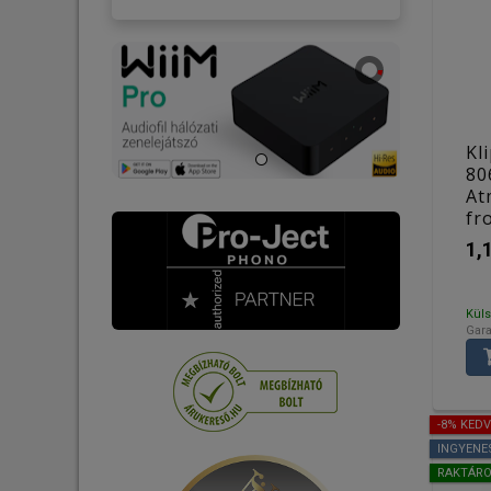
Kl
80
At
fr
pá
1,
Küls
Gara
-8% KED
INGYENE
RAKTÁR