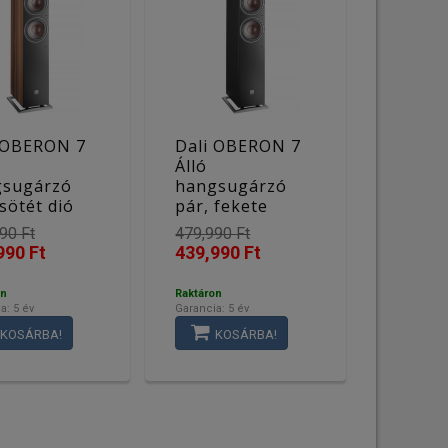
 OBERON 7
Dali OBERON 7
Álló
gsugárzó
hangsugárzó
 sötét dió
pár, fekete
90 Ft
479,990 Ft
990 Ft
439,990 Ft
on
Raktáron
a: 5 év
Garancia: 5 év
KOSÁRBA!
KOSÁRBA!