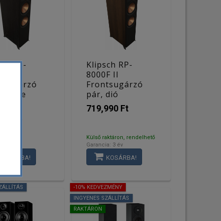
sch RP-
Klipsch RP-
F II
8000F II
tsugárzó
Frontsugárzó
 fekete
pár, dió
90 Ft
719,990 Ft
900 Ft
on
Külső raktáron, rendelhető
a: 3 év
Garancia: 3 év
KOSÁRBA!
KOSÁRBA!
ZÁLLÍTÁS
-10% KEDVEZMÉNY
INGYENES SZÁLLÍTÁS
RAKTÁRON