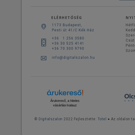
ELÉRHETŐSÉG
NYI
1173 Budapest,
Hétf
Pesti út 41/C Kék Ház
Ked
Szer
+36 1 256 3580
Csüt
+36 30 525 4141
Pént
+36 70 300 9790
Szo
info@digitalszalon.hu
Árukereső, a hiteles
vásárlási kalauz
©
Digitalszalon
2022 Fejlesztette:
Totel
● Az oldalon ta