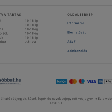
TVA TARTÁS
OLDALTÉRKÉP
ő
10-18-ig
Információ
d
10-18-ig
da
10-18-ig
Elérhetőség
örtök
10-18-ig
ek
10-18-ig
ÁSzF
mbat
ZÁRVA
Adatkezelés
lálható védjegyek, képek, logók és nevek bejegyzett védjegyek. ● Ez a webo
15:31:31