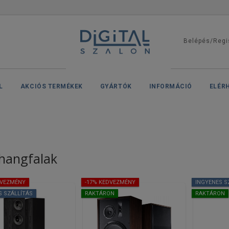
Belépés/Regi
L
AKCIÓS TERMÉKEK
GYÁRTÓK
INFORMÁCIÓ
ELÉR
 hangfalak
DVEZMÉNY
-17% KEDVEZMÉNY
INGYENES S
S SZÁLLÍTÁS
RAKTÁRON
RAKTÁRON