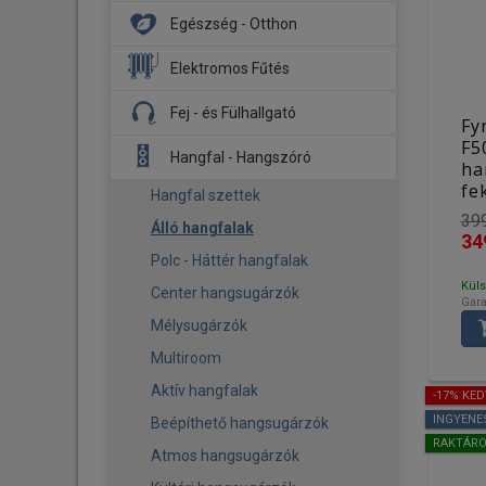
DJ Fejhallgató
Egészség - Otthon
Hangszóró
DJ Lemezjátszó
Mélysugárzó
Aroma diffúzor
Elektromos Fűtés
Kontroller
Hajó HiFi
Biztonsági kamera
Fűtőpanel
Fej - és Fülhallgató
Stúdió Monitor
Fy
Menetrögzítő kamerák
Légmosó
Infrapanel
F5
Fejhallgató
Kiegészítő - Tartozék
Hangfal - Hangszóró
Légtisztító
ha
Tartozék
Fülhallgató
fe
Okos otthon
Hangfal szettek
Fejhallgató erősítő - DAC
399
Párásító
Álló hangfalak
34
Tartozék
Okos babazokni
Polc - Háttér hangfalak
Küls
Pizza sütő
Center hangsugárzók
Gara
Pizza sütő - Kiegészítő
Mélysugárzók
Ventilátor
Multiroom
Kiegészítő - Tartozék
Aktív hangfalak
-17% KE
INGYENE
Beépíthető hangsugárzók
RAKTÁR
Atmos hangsugárzók