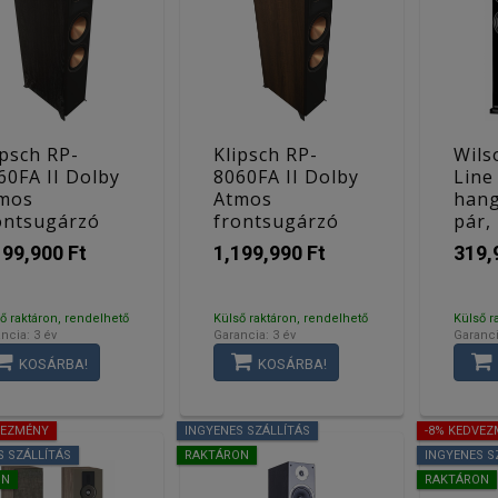
ipsch RP-
Klipsch RP-
Wils
60FA II Dolby
8060FA II Dolby
Line
mos
Atmos
han
ontsugárzó
frontsugárzó
pár,
r, fekete
pár, dió
199,900 Ft
1,199,990 Ft
319,
ő raktáron, rendelhető
Külső raktáron, rendelhető
Külső r
ncia: 3 év
Garancia: 3 év
Garanci
KOSÁRBA!
KOSÁRBA!
VEZMÉNY
INGYENES SZÁLLÍTÁS
-8% KEDVE
S SZÁLLÍTÁS
RAKTÁRON
INGYENES S
ON
RAKTÁRON