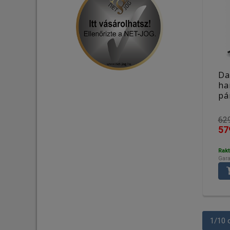
Da
ha
pá
629
57
Rakt
Gara