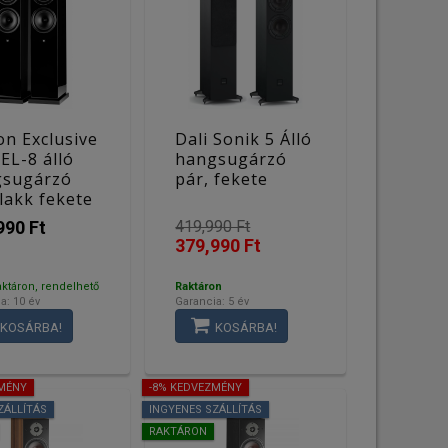
on Exclusive
Dali Sonik 5 Álló
 EL-8 álló
hangsugárzó
gsugárzó
pár, fekete
 lakk fekete
990 Ft
419,990 Ft
379,990 Ft
aktáron, rendelhető
Raktáron
a: 10 év
Garancia: 5 év
KOSÁRBA!
KOSÁRBA!
ZMÉNY
-8% KEDVEZMÉNY
ZÁLLÍTÁS
INGYENES SZÁLLÍTÁS
RAKTÁRON