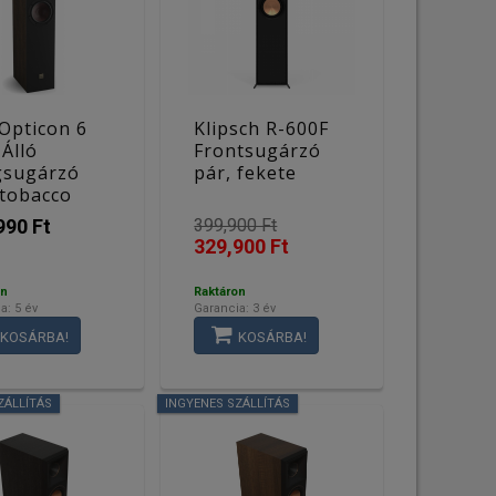
 Opticon 6
Klipsch R-600F
Álló
Frontsugárzó
gsugárzó
pár, fekete
 tobacco
990 Ft
399,900 Ft
329,900 Ft
on
Raktáron
a: 5 év
Garancia: 3 év
KOSÁRBA!
KOSÁRBA!
ZÁLLÍTÁS
INGYENES SZÁLLÍTÁS