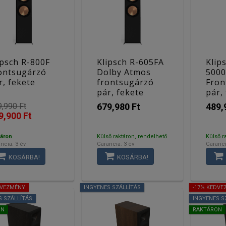
ipsch R-800F
Klipsch R-605FA
Klip
ontsugárzó
Dolby Atmos
5000
r, fekete
frontsugárzó
Fron
pár, fekete
pár,
,990 Ft
679,980 Ft
489,
9,900 Ft
áron
Külső raktáron, rendelhető
Külső r
ncia: 3 év
Garancia: 3 év
Garanci
KOSÁRBA!
KOSÁRBA!
DVEZMÉNY
INGYENES SZÁLLÍTÁS
-17% KEDVE
S SZÁLLÍTÁS
INGYENES S
ON
RAKTÁRON