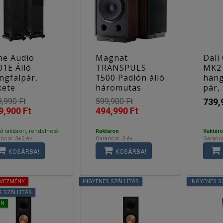
ne Audio
Magnat
Dali
01E Álló
TRANSPULS
MK2 
ngfalpár,
1500 Padlón álló
han
kete
háromutas
pár,
basszreflex
,990 Ft
599,900 Ft
739,
hangsugárzó
9,900 Ft
494,990 Ft
pár, mokka
ő raktáron, rendelhető
Raktáron
Raktár
ncia: 3+2 év
Garancia: 3 év
Garanci
KOSÁRBA!
KOSÁRBA!
DVEZMÉNY
INGYENES SZÁLLÍTÁS
INGYENES S
S SZÁLLÍTÁS
ON