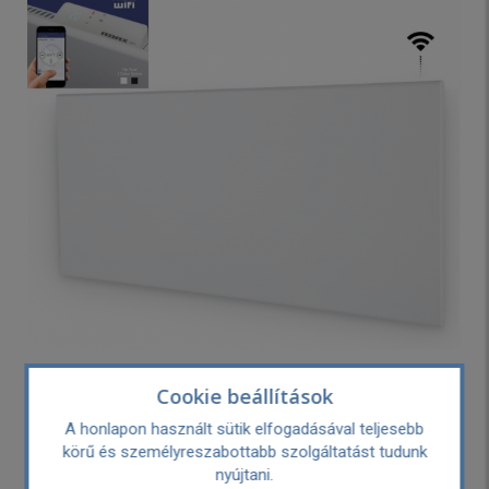
Cookie beállítások
Adax NEO WiFi H 20 KWT Elektromos
A honlapon használt sütik elfogadásával teljesebb
fűtőpanel 2000W, fehér
körű és személyreszabottabb szolgáltatást tudunk
nyújtani.