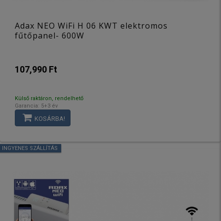
Adax NEO WiFi H 06 KWT elektromos
fűtőpanel- 600W
107,990 Ft
Külső raktáron, rendelhető
Garancia: 5+3 év
KOSÁRBA!
INGYENES SZÁLLÍTÁS