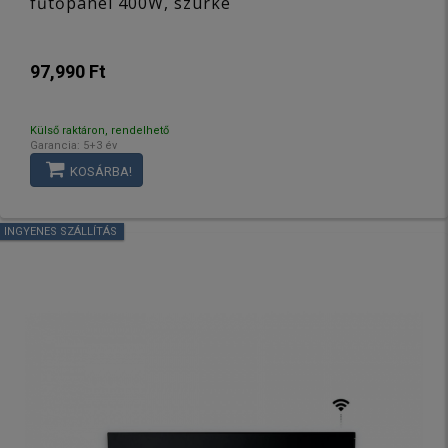
fűtőpanel 400W, szürke
97,990 Ft
Külső raktáron, rendelhető
Garancia: 5+3 év
KOSÁRBA!
INGYENES SZÁLLÍTÁS