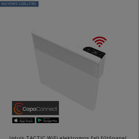
INGYENES SZÁLLÍTÁS
Intuis TACTIC WiFi elektromos fali fűtőpanel