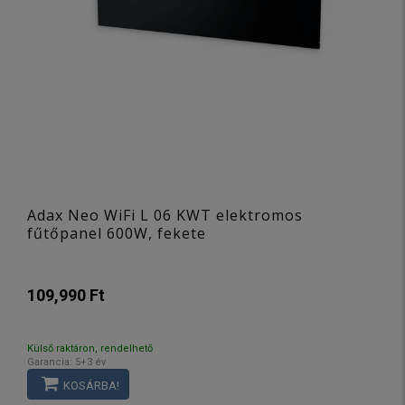
Adax Neo WiFi L 06 KWT elektromos
fűtőpanel 600W, fekete
109,990 Ft
Külső raktáron, rendelhető
Garancia: 5+3 év
KOSÁRBA!