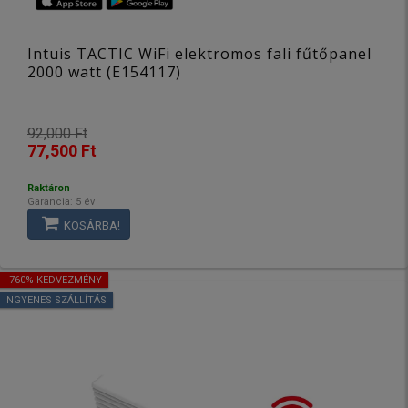
Intuis TACTIC WiFi elektromos fali fűtőpanel
2000 watt (E154117)
92,000 Ft
77,500 Ft
Raktáron
Garancia: 5 év
KOSÁRBA!
--760% KEDVEZMÉNY
INGYENES SZÁLLÍTÁS