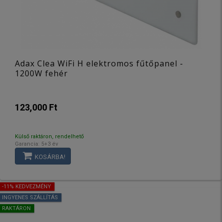
Adax Clea WiFi H elektromos fűtőpanel -
1200W fehér
123,000 Ft
Külső raktáron, rendelhető
Garancia: 5+3 év
KOSÁRBA!
-11% KEDVEZMÉNY
INGYENES SZÁLLÍTÁS
RAKTÁRON