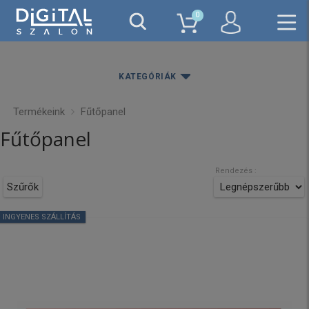
0
KATEGÓRIÁK
Termékeink
Fűtőpanel
Ár
Fűtőpanel
37900Ft
239990Ft
Rendezés :
SZŰRÉS
Szűrők
INGYENES SZÁLLÍTÁS
Gyártó
Adax
BVF
Climastar
Intuis