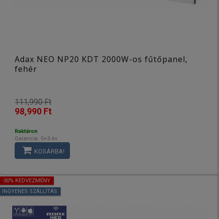
Adax NEO NP20 KDT 2000W-os fűtőpanel,
fehér
111,990 Ft
98,990 Ft
Raktáron
Garancia: 5+3 év
KOSÁRBA!
-30% KEDVEZMÉNY
INGYENES SZÁLLÍTÁS