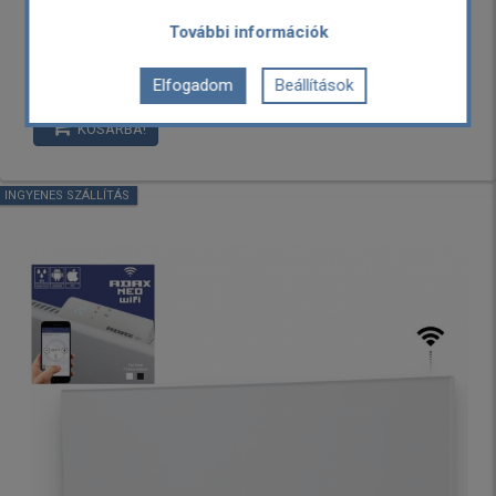
124,990 Ft
További információk
87,990 Ft
Elfogadom
Beállítások
Külső raktáron, rendelhető
Garancia: 5+3 év
KOSÁRBA!
INGYENES SZÁLLÍTÁS