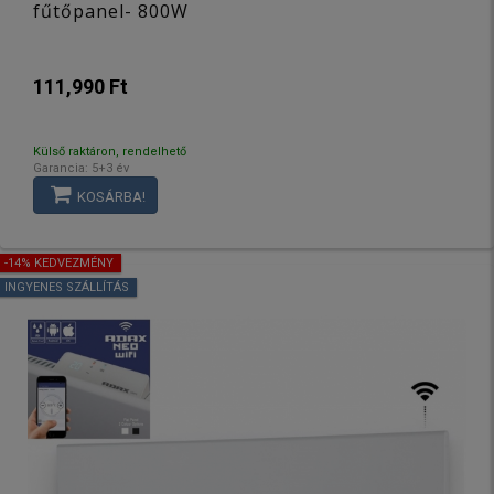
fűtőpanel- 800W
111,990 Ft
Külső raktáron, rendelhető
Garancia: 5+3 év
KOSÁRBA!
-14% KEDVEZMÉNY
INGYENES SZÁLLÍTÁS