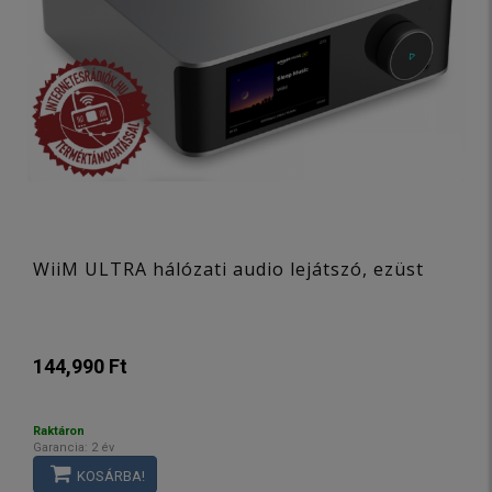
WiiM ULTRA hálózati audio lejátszó, ezüst
144,990 Ft
Raktáron
Garancia: 2 év
KOSÁRBA!