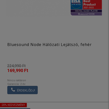
Bluesound Node Hálózati Lejátszó, fehér
224,990 Ft
169,990 Ft
Nincs raktáron
Garancia: 2 év
ÉRDEKLŐDJ!
-20% KEDVEZMÉNY