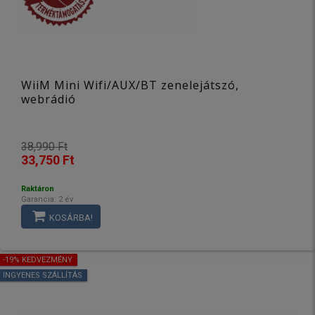
WiiM Mini Wifi/AUX/BT zenelejátszó,
webrádió
38,990 Ft
33,750 Ft
Raktáron
Garancia: 2 év
KOSÁRBA!
-19% KEDVEZMÉNY
INGYENES SZÁLLÍTÁS