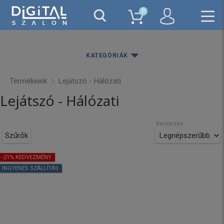
0
KATEGÓRIÁK
Termékeink
Lejátszó - Hálózati
Ár
Lejátszó - Hálózati
29850Ft
1399990Ft
Rendezés :
SZŰRÉS
Szűrők
-21% KEDVEZMÉNY
Gyártó
INGYENES SZÁLLÍTÁS
Argon Audio
Arylic
Audio Pro
Bluesound