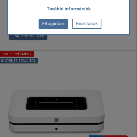
79,990 Ft
További információk
64,990 Ft
Elfogadom
Beállítások
Nincs raktáron
Garancia: 2 év
ÉRDEKLŐDJ!
-24% KEDVEZMÉNY
INGYENES SZÁLLÍTÁS