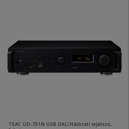
TEAC UD-701N USB DAC/Hálózati lejátszó,