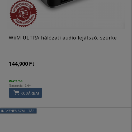
WiiM ULTRA hálózati audio lejátszó, szürke
144,900 Ft
Raktáron
Garancia: 2 év
KOSÁRBA!
INGYENES SZÁLLÍTÁS