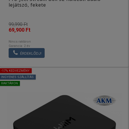
lejátszó, fekete
99,990 Ft
69,900 Ft
Nincs raktáron
Garancia: 2 év
ÉRDEKLŐDJ!
-17% KEDVEZMÉNY
INGYENES SZÁLLÍTÁS
RAKTÁRON