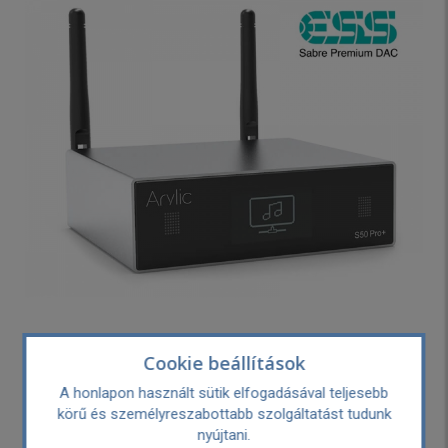
Cookie beállítások
Arylic S50 Pro+ Wifi/ethernet/USB/AUX/BT
A honlapon használt sütik elfogadásával teljesebb
zenelejátszó
körű és személyreszabottabb szolgáltatást tudunk
nyújtani.