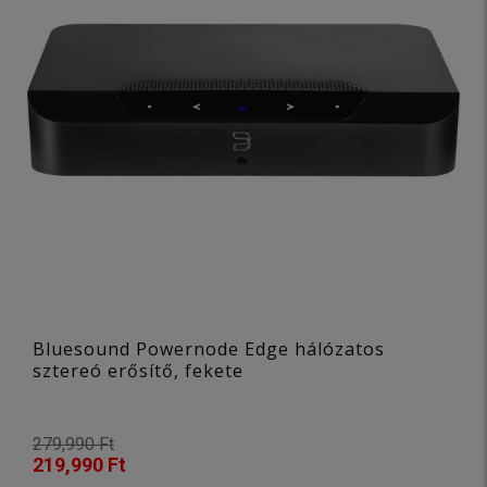
Cambridge Audio
Denon
FiiO
NAD
Pro-Ject
Silent Angel
Sonos
TEAC
Triangle
WiiM
Bluesound Powernode Edge hálózatos
sztereó erősítő, fekete
279,990 Ft
219,990 Ft