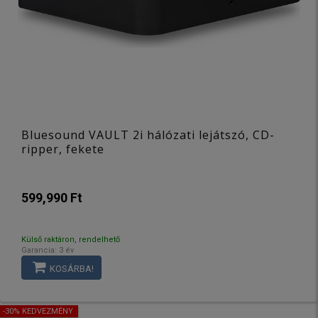
Bluesound VAULT 2i hálózati lejátszó, CD-
ripper, fekete
599,990 Ft
Külső raktáron, rendelhető
Garancia: 3 év
KOSÁRBA!
-30% KEDVEZMÉNY