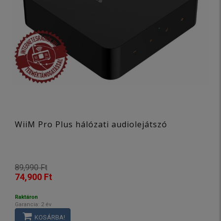
WiiM Pro Plus hálózati audiolejátszó
89,990 Ft
74,900 Ft
Raktáron
Garancia: 2 év
KOSÁRBA!