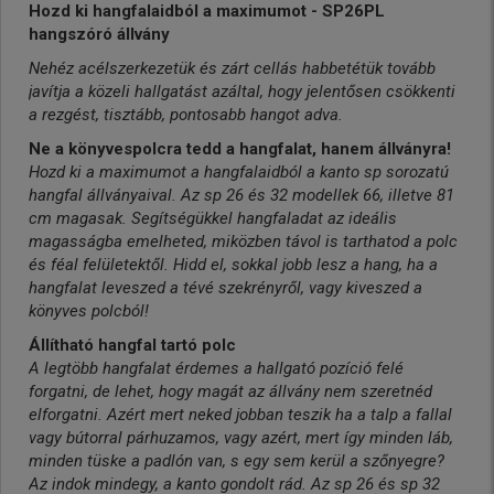
Hozd ki hangfalaidból a maximumot - SP26PL
hangszóró állvány
Nehéz acélszerkezetük és zárt cellás habbetétük tovább
javítja a közeli hallgatást azáltal, hogy jelentősen csökkenti
a rezgést, tisztább, pontosabb hangot adva.
Ne a könyvespolcra tedd a hangfalat, hanem állványra!
Hozd ki a maximumot a hangfalaidból a kanto sp sorozatú
hangfal állványaival. Az sp 26 és 32 modellek 66, illetve 81
cm magasak. Segítségükkel hangfaladat az ideális
magasságba emelheted, miközben távol is tarthatod a polc
és féal felületektől. Hidd el, sokkal jobb lesz a hang, ha a
hangfalat leveszed a tévé szekrényről, vagy kiveszed a
könyves polcból!
Állítható hangfal tartó polc
A legtöbb hangfalat érdemes a hallgató pozíció felé
forgatni, de lehet, hogy magát az állvány nem szeretnéd
elforgatni. Azért mert neked jobban teszik ha a talp a fallal
vagy bútorral párhuzamos, vagy azért, mert így minden láb,
minden tüske a padlón van, s egy sem kerül a szőnyegre?
Az indok mindegy, a kanto gondolt rád. Az sp 26 és sp 32