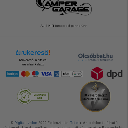
Autó HiFi beszerelő partnerünk
Árukereső, a hiteles
vásárlási kalauz
©
Digitalszalon
2022 Fejlesztette:
Totel
● Az oldalon található
védjegyek, képek, logók és nevek bejegyzett védjegyek. ● Ez a weboldal