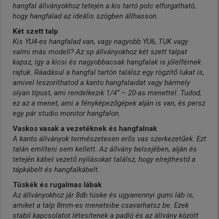
hangfal állványokhoz tetején a kis tartó polc elforgatható,
hogy hangfalad az ideális szögben állhasson.
Két szett talp
Kis YU4-es hangfalad van, vagy nagyobb YU6, TUK vagy
valmi más modell? Az sp állványokhoz két szett talpat
kapsz, így a kicsi és nagyobbacsak hangfalak is jólelférnek
rajtuk. Ráadásul a hangfal tartón találsz egy rögzítő lukat is,
amivel leszoríthatod a kanto hangfalaidat vagy bármely
olyan típust, ami rendelkezik 1/4” – 20-as menettel. Tudod,
ez az a menet, ami a fényképezőgépek alján is van, és persz
egy pár studio monitor hangfalon.
Vaskos vasak a vezetéknek és hangfalnak
A kanto állványok természetesen erős vas szerkezetűek. Ezt
talán említeni sem kellett. Az állvány belsejében, alján és
tetején kábel vezető nyílásokat találsz, hogy elrejthestd a
tápkábelt és hangfalkábelt.
Tüskék és rugalmas lábak
Az állványokhoz jár 8db tüske és ugyanennyi gumi láb is,
amiket a talp 8mm-es meneteibe csavarhatsz be. Ezek
stabil kapcsolatot létesítenek a padló és az állvány között