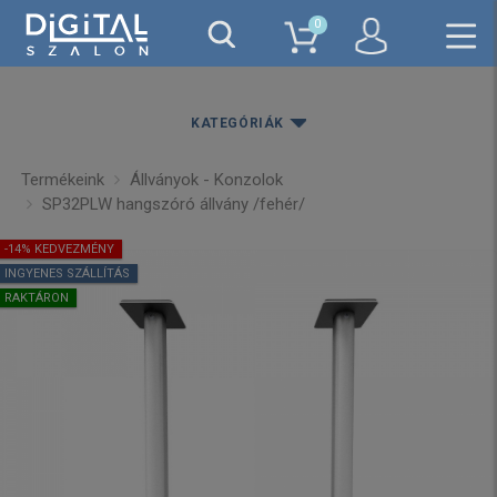
0
KATEGÓRIÁK
Termékeink
Állványok - Konzolok
SP32PLW hangszóró állvány /fehér/
-14% KEDVEZMÉNY
INGYENES SZÁLLÍTÁS
RAKTÁRON