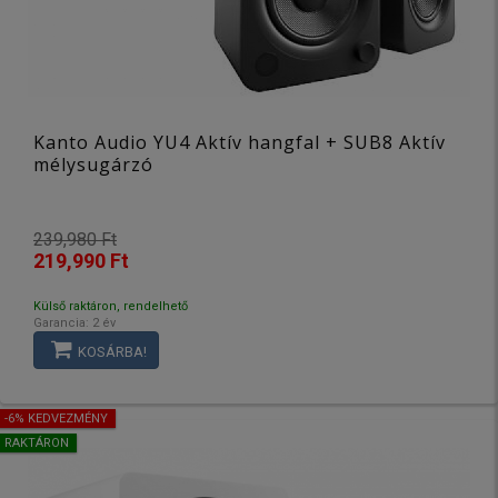
Kanto Audio YU4 Aktív hangfal + SUB8 Aktív
mélysugárzó
239,980 Ft
219,990 Ft
Külső raktáron, rendelhető
Garancia: 2 év
KOSÁRBA!
-6% KEDVEZMÉNY
RAKTÁRON