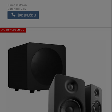
Nincs raktáron
Garancia: 2 év
ÉRDEKLŐDJ!
-8% KEDVEZMÉNY