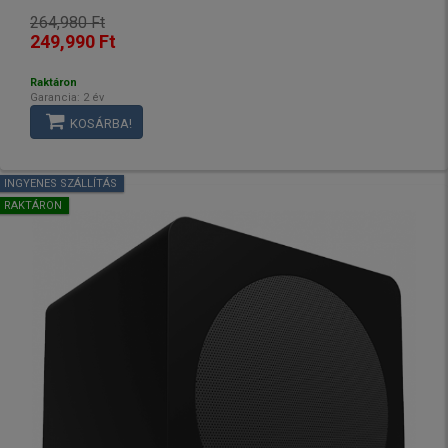
264,980 Ft
249,990 Ft
Raktáron
Garancia: 2 év
KOSÁRBA!
INGYENES SZÁLLÍTÁS
RAKTÁRON