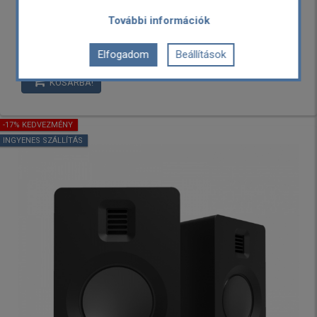
139,900 Ft
További információk
Elfogadom
Beállítások
Külső raktáron, rendelhető
Garancia: 2 év
KOSÁRBA!
-17% KEDVEZMÉNY
INGYENES SZÁLLÍTÁS