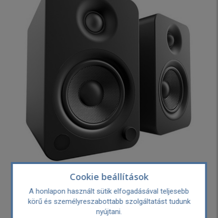
Cookie beállítások
Kanto Audio YU4 Aktív Bluetooth hangfal,
A honlapon használt sütik elfogadásával teljesebb
matt fekete
körű és személyreszabottabb szolgáltatást tudunk
nyújtani.