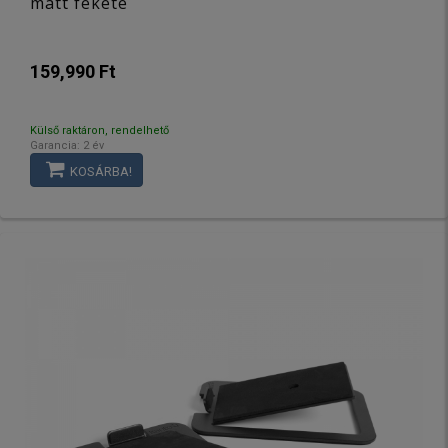
matt fekete
159,990 Ft
Külső raktáron, rendelhető
Garancia: 2 év
KOSÁRBA!