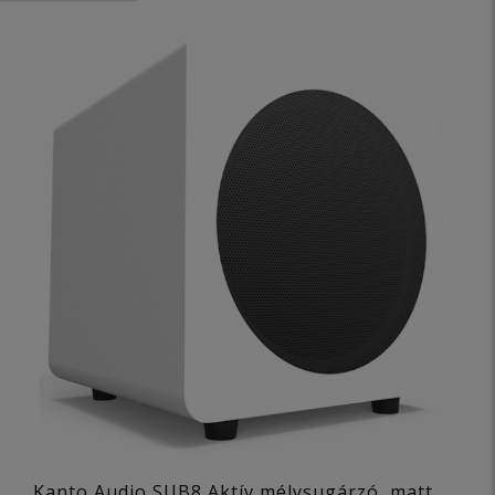
Kanto Audio SUB8 Aktív mélysugárzó, matt