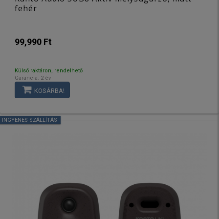
fehér
99,990 Ft
Külső raktáron, rendelhető
Garancia: 2 év
KOSÁRBA!
INGYENES SZÁLLÍTÁS