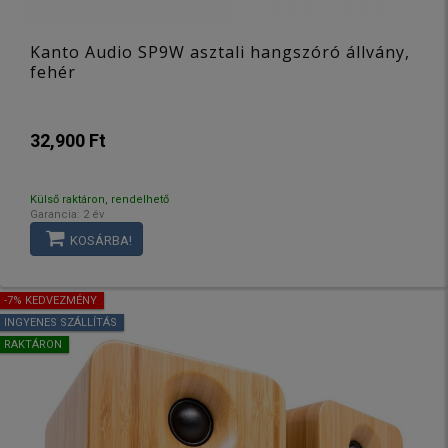
Kanto Audio SP9W asztali hangszóró állvány,
fehér
32,900 Ft
Külső raktáron, rendelhető
Garancia: 2 év
KOSÁRBA!
-7% KEDVEZMÉNY
INGYENES SZÁLLÍTÁS
RAKTÁRON