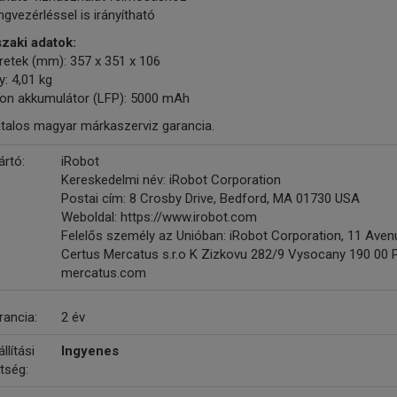
gvezérléssel is irányítható
zaki adatok:
retek (mm): 357 x 351 x 106
y: 4,01 kg
-ion akkumulátor (LFP): 5000 mAh
atalos magyar márkaszerviz garancia.
ártó:
iRobot
Kereskedelmi név: iRobot Corporation
Postai cím: 8 Crosby Drive, Bedford, MA 01730 USA
Weboldal: https://www.irobot.com
Felelős személy az Unióban: iRobot Corporation, 11 Avenue
Certus Mercatus s.r.o K Zizkovu 282/9 Vysocany 190 00
mercatus.com
rancia:
2 év
llítási
Ingyenes
tség: