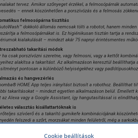
onalakat tervez. Amikor szőnyeget érzékel, a felmosópárnák automat
vesedés – ennek köszönhetően a porszívózás és a felmosás zökke
omatikus felmosópárna tisztítás
AutoWash™ dokkoló állomás nemcsak tölti a robotot, hanem minden 
zárítja a felmosópárnákat is. Ez higiénikusan tisztán tartja a rend
tériumok kialakulását – mindezt akár 75 napnyi érintésmentes műkö
treszabható takarítási módok
 ha csak porszívózni szeretne, vagy felmosni, vagy a kettőt kombinál
yeihez alakítsa a takarítást. Az alkalmazáson keresztül beállíthatja a
esítményt pontosan a különböző helyiségekhez vagy padlótípusokhoz
almazás és hangvezérlés
omba® HOME App teljes irányítást biztosít a robothoz. Beállíthat til
bbi takarításokat – mindezt egyetlen alkalmazáson belül. Emellett k
 az Alexa vagy a Google Assistant, így hangutasítással is elindíthatj
letes választás kisállattartóknak is
rőteljes szívóerő és a takarító gumikefe kombinációjának köszönhetőe
yedén felszedi a szőrt, morzsákat minden felületről, még a sarkokba
lótípushoz való alkalmazkodás
Cookie beállítások
bot érzékeli a padló felület típusát és automatikusan ehhez igazítj