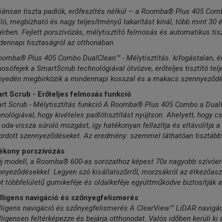
liánsan tiszta padlók, erőfeszítés nélkül – a Roomba® Plus 405 Com
ló, megbízható és nagy teljesítményű takarítást kínál, több mint 30 é
érben. Fejlett porszívózás, mélytisztító felmosás és automatikus ti
ennapi tisztaságról az otthonában.
oomba® Plus 405 Combo DualClean™ - Mélytisztítás. kifogástalan, é
osófejek a SmartScrub technológiával ötvözve, erőteljes tisztító tel
nyedén megbirkózik a mindennapi kosszal és a makacs szennyeződés
rt Scrub - Erőteljes felmosás funkció
rt Scrub - Mélytisztítás funkció A Roomba® Plus 405 Combo a Dual
nológiával, hogy kivételes padlótisztítást nyújtson. Ahelyett, hogy cs
 oda-vissza súroló mozgást, így hatékonyan fellazítja és eltávolítja a
ordott szennyeződéseket. Az eredmény: szemmel láthatóan tisztább 
ékony porszívózás
új modell, a Roomba® 600-as sorozathoz képest 70x nagyobb szívóe
nyeződésekkel. Legyen szó kisállatszőrről, morzsákról az étkezőaszt
t többfelületű gumikeféje és oldalkeféje együttműködve biztosítják a
elligens navigáció és szőnyegfelismerés
lligens navigáció és szőnyegfelismerés A ClearView™ LiDAR navigáci
lligensen feltérképezze és bejárja otthonodat. Valós időben kerüli ki