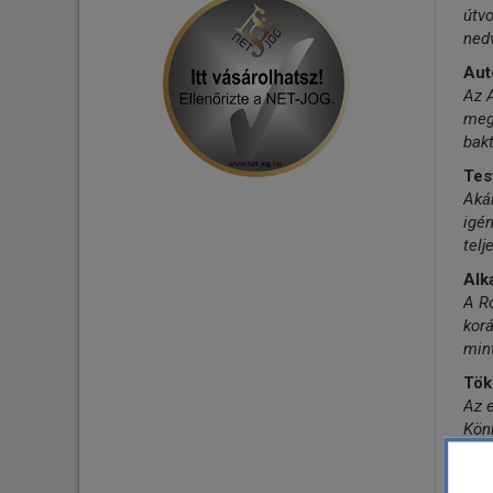
útv
ned
Aut
Az 
megs
bak
Tes
Akár
igén
telj
Alk
A Ro
korá
mint
Töké
Az e
Könn
Pad
A ro