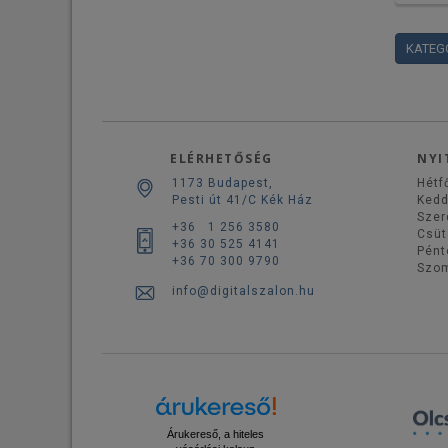
KATEG
ELÉRHETŐSÉG
NYI
1173 Budapest,
Hétf
Pesti út 41/C Kék Ház
Ked
Szer
+36 1 256 3580
Csüt
+36 30 525 4141
Pént
+36 70 300 9790
Szo
info@digitalszalon.hu
Árukereső, a hiteles