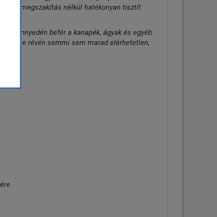
tt, és megszakítás nélkül hatékonyan tisztít
bot könnyedén befér a kanapék, ágyak és egyéb
kt mérete révén semmi sem marad elérhetetlen,
ére