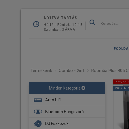
NYITVA TARTÁS
Hétfő - Péntek: 10-18
Szombat: ZÁRVA
FŐOLDA
Termékeink
Combo - 2in1
Roomba Plus 405 C
-46% KE
Minden kategória
INGYENE
Autó HiFi
Fejegység
Bluetooth Hangszóró
Navigáció
DJ Eszközök
Erősítő