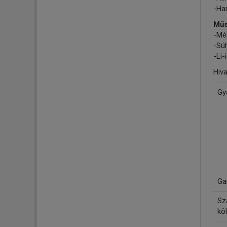
-Han
Műs
-Mé
-Súl
-Li
Hiv
Gy
Ga
Szá
köl