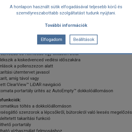
yegről vagy járólapról, zökkenőmentesen vált az egyes felületek közö
A honlapon használt sütik elfogadásával teljesebb körű és
személyreszabottabb szolgáltatást tudunk nyújtani.
sony profilú kialakítás
indössze 10 cm-nél alig magasabb kialakításának köszönhetően a ro
További információk
csony bútorok alá – oda, ahol a por leggyakrabban megbújik. Kompa
a szűk, zsúfolt helyeken sem.
Elfogadom
Beállítások
mium funkciók:
ányítás az iRobot HOME alkalmazáson keresztül
szívózás és felmosás egy cikluson belül
ékszik a kiskedvenced vedlési időszakára
nlások a pollenszezon alatt
arítási ütemtervet javasol
arít, amíg távol vagy
lett ClearView™ LiDAR navigáció
tomata portartály ürítés az AutoEmpty™ dokkolóállomáson
pfunkciók:
tomatikus töltés a dokkolóállomáson
esésgátló szenzorok a lépcsőkről, bútorokról való leesés megelőzés
leltetett takarítási funkció
íthető portartály
ítható vízhasználat felmosáshoz