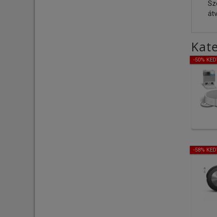
Sz
átv
Kate
-50% KE
-58% KE