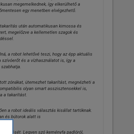
ikusan megemelkednek, így elkerülhető a
nőmentesen egy menetben elvégezhető.
takarítás után automatikusan kimossa és
szert, megelőzve a kellemetlen szagok és
déssel.
ná, a robot lehetővé teszi, hogy az épp aktuális
 szívóerőt és a vízhasználatot is, így a
 szabhatja.
tott zónákat, ütemezhet takarítást, megnézheti a
ompatibilis olyan smart asszisztensekkel is,
a a takarítást.
n a robot ideális választás kisállat tartóknak.
n és bútorok alatt is
a működését. Legyen szó keményfa padlóról,