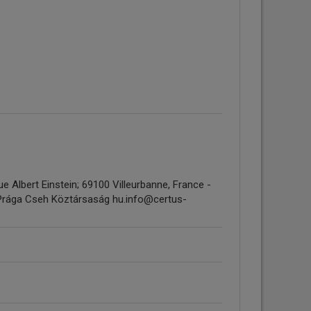
 Albert Einstein; 69100 Villeurbanne, France -
 Prága Cseh Köztársaság hu.info@certus-