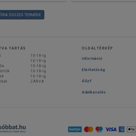
ÓRIA ÖSSZES TERMÉKE
TVA TARTÁS
OLDALTÉRKÉP
ő
10-18-ig
Információ
d
10-18-ig
da
10-18-ig
Elérhetőség
örtök
10-18-ig
ek
10-18-ig
ÁSzF
mbat
ZÁRVA
Adatkezelés