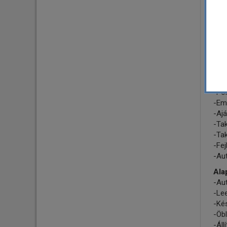
szőn
Alac
A m
ala
még 
Pré
-Ir
-Por
-Eml
-Ajá
-Tak
-Tak
-Fej
-Au
Ala
-Au
-Le
-Kés
-Öbl
-Áll