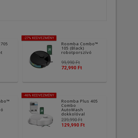
-27% KEDVEZMÉNY
705
Roomba Combo™
105 (Black)
ot
robotporszívó
99,990 Ft
72,990 Ft
-46% KEDVEZMÉNY
mbo™
Roomba Plus 405
Combo
vó
AutoWash
dokkolóval
(white)
239,990 Ft
129,990 Ft