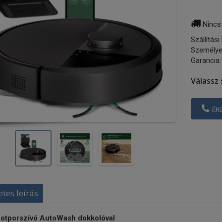
Nincs
Szállítási
Személye
Garancia:
Válassz 
ÉR
etes leírás
otporszívó AutoWash dokkolóval