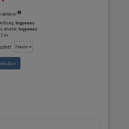
 raktáron
 költség:
Ingyenes
s átvétel:
Ingyenes
 2 év
színt!
DEKLŐDJ!