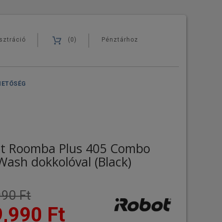
sztráció
(0)
Pénztárhoz
HETŐSÉG
ot Roomba Plus 405 Combo
ash dokkolóval (Black)
90 Ft
,990 Ft