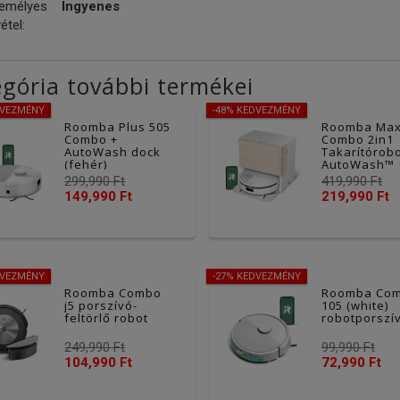
emélyes
Ingyenes
étel:
gória további termékei
DVEZMÉNY
-48% KEDVEZMÉNY
Roomba Plus 505
Roomba Max
Combo +
Combo 2in1
AutoWash dock
Takarítórob
(fehér)
AutoWash™
Dokkolóval,
299,990 Ft
419,990 Ft
fehér
149,990 Ft
219,990 Ft
DVEZMÉNY
-27% KEDVEZMÉNY
Roomba Combo
Roomba Co
j5 porszívó-
105 (white)
feltörlő robot
robotporszí
249,990 Ft
99,990 Ft
104,990 Ft
72,990 Ft