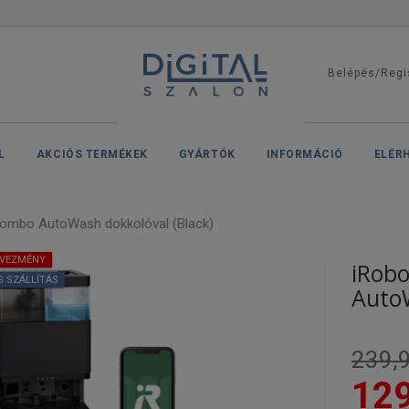
Belépés/Regi
L
AKCIÓS TERMÉKEK
GYÁRTÓK
INFORMÁCIÓ
ELÉR
ombo AutoWash dokkolóval (Black)
DVEZMÉNY
iRob
S SZÁLLÍTÁS
AutoW
239,9
129