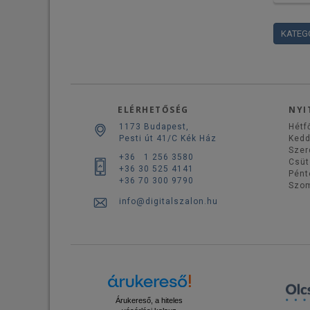
KATEG
ELÉRHETŐSÉG
NYI
1173 Budapest,
Hétf
Pesti út 41/C Kék Ház
Ked
Szer
+36 1 256 3580
Csüt
+36 30 525 4141
Pént
+36 70 300 9790
Szo
info@digitalszalon.hu
Árukereső, a hiteles