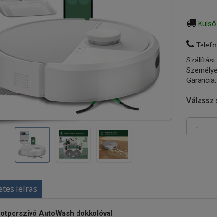
Külső
Telefo
Szállítási
Személye
Garancia:
Válassz 
-
etes leírás
otporszívó AutoWash dokkolóval