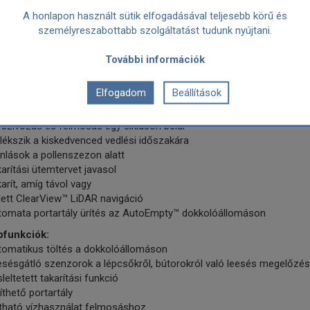
yegről vagy járólapról, zökkenőmentesen vált az egyes felületek közö
A honlapon használt sütik elfogadásával teljesebb körű és
személyreszabottabb szolgáltatást tudunk nyújtani.
sony profilú kialakítás
indössze 10 cm-nél alig magasabb kialakításának köszönhetően a ro
További információk
csony bútorok alá – oda, ahol a por leggyakrabban megbújik. Kompa
a szűk, zsúfolt helyeken sem.
Elfogadom
Beállítások
mium funkciók:
ányítás az iRobot HOME alkalmazáson keresztül
szívózás és felmosás egy cikluson belül
ékszik a kiskedvenced vedlési időszakára
nlások a pollenszezon alatt
arítási ütemtervet javasol
arít, amíg távol vagy
lett ClearView™ LiDAR navigáció
tomata portartály ürítés az AutoEmpty™ dokkolóállomáson
pfunkciók:
tomatikus töltés a dokkolóállomáson
esésgátló szenzorok a lépcsőkről, bútorokról való leesés megelőzés
leltetett takarítási funkció
íthető portartály
ítható vízhasználat felmosáshoz