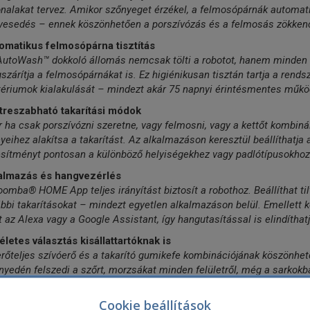
onalakat tervez. Amikor szőnyeget érzékel, a felmosópárnák automat
vesedés – ennek köszönhetően a porszívózás és a felmosás zökke
omatikus felmosópárna tisztítás
AutoWash™ dokkoló állomás nemcsak tölti a robotot, hanem minden 
zárítja a felmosópárnákat is. Ez higiénikusan tisztán tartja a rend
tériumok kialakulását – mindezt akár 75 napnyi érintésmentes műkö
treszabható takarítási módok
 ha csak porszívózni szeretne, vagy felmosni, vagy a kettőt kombinál
yeihez alakítsa a takarítást. Az alkalmazáson keresztül beállíthatja a
esítményt pontosan a különböző helyiségekhez vagy padlótípusokhoz
almazás és hangvezérlés
omba® HOME App teljes irányítást biztosít a robothoz. Beállíthat til
bbi takarításokat – mindezt egyetlen alkalmazáson belül. Emellett k
 az Alexa vagy a Google Assistant, így hangutasítással is elindíthatj
letes választás kisállattartóknak is
rőteljes szívóerő és a takarító gumikefe kombinációjának köszönhetőe
yedén felszedi a szőrt, morzsákat minden felületről, még a sarkokba
lótípushoz való alkalmazkodás
Cookie beállítások
bot érzékeli a padló felület típusát és automatikusan ehhez igazítj