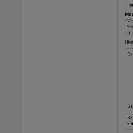
-Han
Műs
-Mé
-Súl
-Li
Hiv
Gy
Ga
Szá
köl