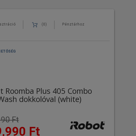
sztráció
(0)
Pénztárhoz
HETŐSÉG
ot Roomba Plus 405 Combo
ash dokkolóval (white)
90 Ft
,990 Ft