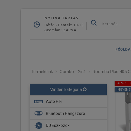
NYITVA TARTÁS
Hétfő - Péntek: 10-18
Szombat: ZÁRVA
FŐOLDA
Termékeink
Combo - 2in1
Roomba Plus 405 C
-46% KE
Minden kategória
INGYENE
Autó HiFi
Fejegység
Bluetooth Hangszóró
Navigáció
DJ Eszközök
Erősítő