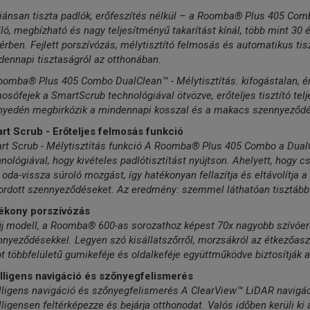
liánsan tiszta padlók, erőfeszítés nélkül – a Roomba® Plus 405 Com
ló, megbízható és nagy teljesítményű takarítást kínál, több mint 30 é
érben. Fejlett porszívózás, mélytisztító felmosás és automatikus ti
ennapi tisztaságról az otthonában.
oomba® Plus 405 Combo DualClean™ - Mélytisztítás. kifogástalan, é
osófejek a SmartScrub technológiával ötvözve, erőteljes tisztító tel
nyedén megbirkózik a mindennapi kosszal és a makacs szennyeződés
rt Scrub - Erőteljes felmosás funkció
rt Scrub - Mélytisztítás funkció A Roomba® Plus 405 Combo a Dual
nológiával, hogy kivételes padlótisztítást nyújtson. Ahelyett, hogy cs
 oda-vissza súroló mozgást, így hatékonyan fellazítja és eltávolítja a
ordott szennyeződéseket. Az eredmény: szemmel láthatóan tisztább 
ékony porszívózás
új modell, a Roomba® 600-as sorozathoz képest 70x nagyobb szívóe
nyeződésekkel. Legyen szó kisállatszőrről, morzsákról az étkezőaszt
t többfelületű gumikeféje és oldalkeféje együttműködve biztosítják a
elligens navigáció és szőnyegfelismerés
lligens navigáció és szőnyegfelismerés A ClearView™ LiDAR navigáci
lligensen feltérképezze és bejárja otthonodat. Valós időben kerüli ki