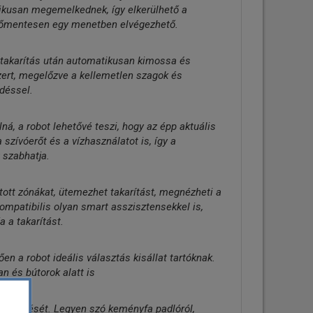
ikusan megemelkednek, így elkerülhető a
nőmentesen egy menetben elvégezhető.
takarítás után automatikusan kimossa és
szert, megelőzve a kellemetlen szagok és
déssel.
ná, a robot lehetővé teszi, hogy az épp aktuális
 szívóerőt és a vízhasználatot is, így a
 szabhatja.
tott zónákat, ütemezhet takarítást, megnézheti a
ompatibilis olyan smart asszisztensekkel is,
a a takarítást.
n a robot ideális választás kisállat tartóknak.
n és bútorok alatt is
a működését. Legyen szó keményfa padlóról,