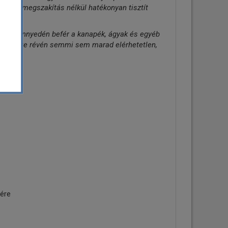
tt, és megszakítás nélkül hatékonyan tisztít
bot könnyedén befér a kanapék, ágyak és egyéb
kt mérete révén semmi sem marad elérhetetlen,
ére