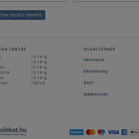
ÓRIA ÖSSZES TERMÉKE
TVA TARTÁS
OLDALTÉRKÉP
ő
10-18-ig
Információ
d
10-18-ig
da
10-18-ig
Elérhetőség
örtök
10-18-ig
ek
10-18-ig
ÁSzF
mbat
ZÁRVA
Adatkezelés