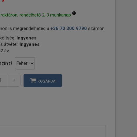
 raktáron, rendelhető 2-3 munkanap
non is megrendelheted a
+36 70 300 9790
számon
 költség:
Ingyenes
s átvétel:
Ingyenes
 2 év
színt!
+
KOSÁRBA!