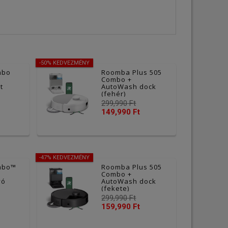
-50% KEDVEZMÉNY
mbo
Roomba Plus 505
Combo +
t
AutoWash dock
(fehér)
299,990 Ft
149,990 Ft
-47% KEDVEZMÉNY
mbo™
Roomba Plus 505
Combo +
vó
AutoWash dock
(fekete)
299,990 Ft
159,990 Ft