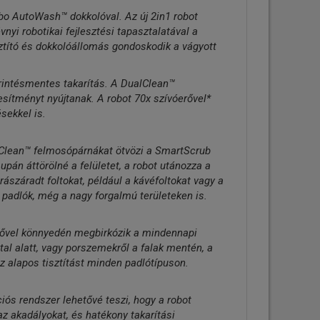
bo AutoWash™ dokkolóval. Az új 2in1 robot
vnyi robotikai fejlesztési tapasztalatával a
sztító és dokkolóállomás gondoskodik a vágyott
rintésmentes takarítás. A DualClean™
jesítményt nyújtanak. A robot 70x szívóerővel*
ekkel is.
Clean™ felmosópárnákat ötvözi a SmartScrub
upán áttörölné a felületet, a robot utánozza a
 rászáradt foltokat, például a kávéfoltokat vagy a
padlók, még a nagy forgalmú területeken is.
rővel könnyedén megbirkózik a mindennapi
al alatt, vagy porszemekről a falak mentén, a
z alapos tisztítást minden padlótípuson.
ós rendszer lehetővé teszi, hogy a robot
 az akadályokat, és hatékony takarítási