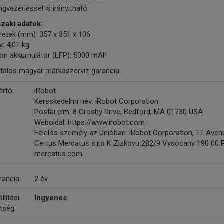
gvezérléssel is irányítható
zaki adatok:
retek (mm): 357 x 351 x 106
y: 4,01 kg
-ion akkumulátor (LFP): 5000 mAh
atalos magyar márkaszerviz garancia.
ártó:
iRobot
Kereskedelmi név: iRobot Corporation
Postai cím: 8 Crosby Drive, Bedford, MA 01730 USA
Weboldal: https://www.irobot.com
Felelős személy az Unióban: iRobot Corporation, 11 Avenue
Certus Mercatus s.r.o K Zizkovu 282/9 Vysocany 190 00
mercatus.com
rancia:
2 év
llítási
Ingyenes
tség: