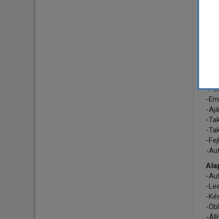
szőn
Alac
A m
ala
még 
Pré
-Ir
-Por
-Eml
-Ajá
-Tak
-Tak
-Fej
-Au
Ala
-Au
-Le
-Kés
-Öbl
-Áll