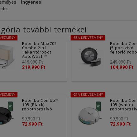
emélyes
Ingyenes
étel:
gória további termékei
DVEZMÉNY
-58% KEDVEZMÉNY
Roomba Max705
Roomba Co
Combo 2in1
j5 porszívó-
Takarítórobot
feltörlő robo
AutoWash™
Dokkolóval,
419,990 Ft
249,990 Ft
fehér
219,990 Ft
104,990 Ft
DVEZMÉNY
-27% KEDVEZMÉNY
Roomba Combo™
Roomba Co
105 (Black)
105 (white)
robotporszívó
robotporszí
99,990 Ft
99,990 Ft
72,990 Ft
72,990 Ft