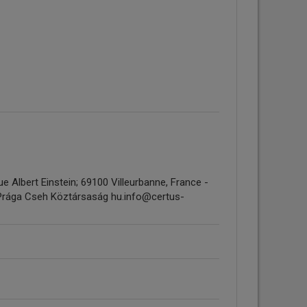
 Albert Einstein; 69100 Villeurbanne, France -
 Prága Cseh Köztársaság hu.info@certus-