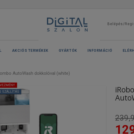
Belépés/Regi
L
AKCIÓS TERMÉKEK
GYÁRTÓK
INFORMÁCIÓ
ELÉR
ombo AutoWash dokkolóval (white)
DVEZMÉNY
iRob
S SZÁLLÍTÁS
AutoW
239,9
129