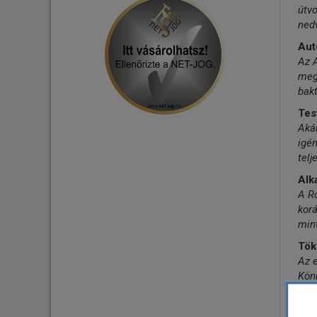
útv
ned
Aut
Az 
megs
bak
Tes
Akár
igén
telj
Alk
A Ro
korá
mint
Töké
Az e
Könn
Pad
A ro