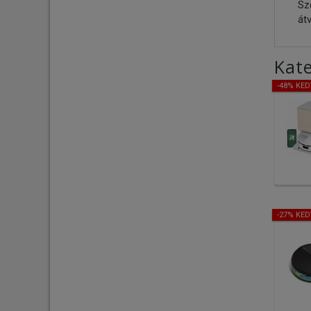
Sz
átv
Kate
-48% KE
-27% KE