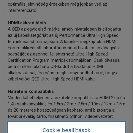
optimális jelminőség érdekében még jobban véd az
interferenciától.
HDMI akkreditáció
A QED az egyik első márka, amely hivatalosan is elfogadta
az új kábelkategóriát az új Performance Ultra High Speed
termékcsalád formájában. A kábelek megkapták a HDMI
Forum akkreditált laboratóriumának hivatalos jóváhagyási
pecsétjét az azonnal felismerhető Ultra High Speed
Certification Program matricák formájában. Csak olvassa
be a címkén található QR-kódot a hivatalos HDMI
alkalmazással, és máris megbizonyosodhat arról, hogy a
kábel valódi QED Ultra High Speed HDMI kábel.
Hátrafelé kompatibilis
Minden kábel teljesen visszafelé kompatibilis a HDMI 2.0b és
1.4b szabványokkal, és 1,5m / 3m / 7,5m / 10m / 12m / 15m
és 20 méteres hosszúságban kapható, ami biztosítja a
további évekig tartó, frissíthető otthoni videóélvezetet.
eFlex kialakítás
Cookie beállítások