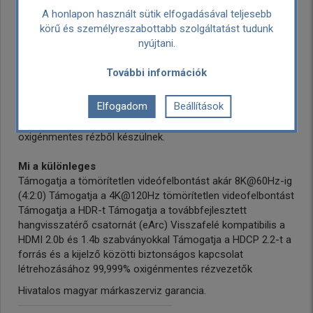
Ezt a kábelt úgy terveztük, hogy a lehető legvékonyabb és
A honlapon használt sütik elfogadásával teljesebb
legrugalmasabb legyen. Elmúltak a nagy, terjedelmes HDMI
körű és személyreszabottabb szolgáltatást tudunk
kábelek napjai, és az új Performance Ultra High Speed
nyújtani.
HDMI-t karcsú fekete fényezés jellemzi, maximális átmérője
mindössze 6,3 mm (1,5 m)/7,3 mm (3,0 m), így a
További információk
legvékonyabb TV-készülékekhez is használható. A kábel
átmérőjének csökkentésével nem tettünk
Elfogadom
Beállítások
kompromisszumot az általunk használt vezetékek
tisztaságán, amelyek továbbra is 99,999%-ban
oxigénmentes rézből készülnek.
Mi a különleges
Támogatja a tömörítetlen videófelbontást akár 8K@60Hz-ig
(4:2:0) Támogatja a 4K@120Hz tömörítetlen videofelbontást
Támogatja a HDR-t Támogatja a továbbfejlesztett
hangvisszatérő csatornát (eArc) Visszafelé kompatibilis a
HDMI 2.0b és 1.4b szabványokkal Támogatja a HDCP 2.2-t a
forrás és a kijelző közötti biztonságos kapcsolat
létrehozásához 99,999% oxigénmentes rézvezetők
Hivatalos magyar márkaszerviz garancia.