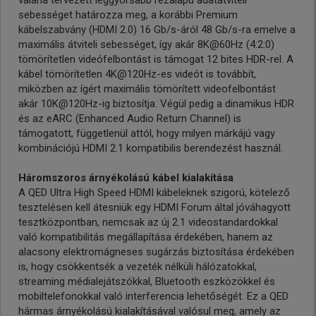
valaha tervezett leggyorsabb rézalapú adatátviteli
sebességet határozza meg, a korábbi Premium
kábelszabvány (HDMI 2.0) 16 Gb/s-áról 48 Gb/s-ra emelve a
maximális átviteli sebességet, így akár 8K@60Hz (4:2:0)
tömörítetlen videófelbontást is támogat 12 bites HDR-rel. A
kábel tömörítetlen 4K@120Hz-es videót is továbbít,
miközben az ígért maximális tömörített videofelbontást
akár 10K@120Hz-ig biztosítja. Végül pedig a dinamikus HDR
és az eARC (Enhanced Audio Return Channel) is
támogatott, függetlenül attól, hogy milyen márkájú vagy
kombinációjú HDMI 2.1 kompatibilis berendezést használ.
Háromszoros árnyékolású kábel kialakítása
A QED Ultra High Speed HDMI kábeleknek szigorú, kötelező
tesztelésen kell átesniük egy HDMI Forum által jóváhagyott
tesztközpontban, nemcsak az új 2.1 videostandardokkal
való kompatibilitás megállapítása érdekében, hanem az
alacsony elektromágneses sugárzás biztosítása érdekében
is, hogy csökkentsék a vezeték nélküli hálózatokkal,
streaming médialejátszókkal, Bluetooth eszközökkel és
mobiltelefonokkal való interferencia lehetőségét. Ez a QED
hármas árnyékolású kialakításával valósul meg, amely az