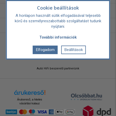
Cookie beállítások
NYITVA TARTÁS
A honlapon használt sütik elfogadásával teljesebb
körű és személyreszabottabb szolgáltatást tudunk
OLDALTÉRKÉP
nyújtani.
További információk
Elfogadom
Beállítások
Autó HiFi beszerelő partnerünk
Árukereső, a hiteles
vásárlási kalauz