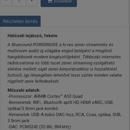
-
+
KOSÁRBA!
Részletes leírás
Hálózati lejátszó, fekete
A Bluesound POWERNODE a hi-res zenei streamelés és
multiroom audió új világába enged belépést a meglévő
hangdobozok modern kiegészítőjeként. Többszáz internetes
rádiócsatorna és több tucat zenei streaming szolgáltató
elérése mellett saját zenei könyvtárunkhoz is hozzáférést
biztosít, így lényegében lehetővé teszi szinte minden valaha
rögzített zene felfedezését.
Műszaki adatok:
-Processzor: ARM® Cortex™ A53 Quad
-Bemenetek: WiFi , Bluetooth aptX HD, HDMI eARC, USB,
optikai/3.5mm jack kombó
-Kimenetek: USB-A külsö DAC-hoz, RCA, Coax, optikai, SUB,
3.5mm jack
-DAC: PCM5242 (32-Bit, 384 kHz)