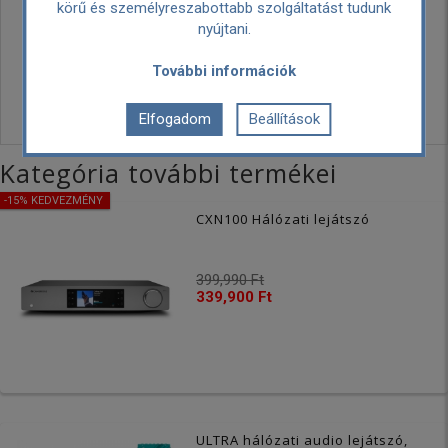
körű és személyreszabottabb szolgáltatást tudunk
Szállítási
Ingyenes
nyújtani.
költség:
További információk
Személyes
Ingyenes
átvétel:
Elfogadom
Beállítások
Kategória további termékei
-15% KEDVEZMÉNY
CXN100 Hálózati lejátszó
399,990 Ft
339,900 Ft
ULTRA hálózati audio lejátszó,