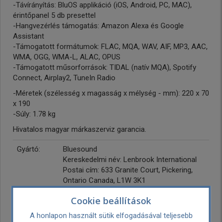
-Távírányítás: BluOS applikáció (iOS, Android, PC, MAC),
érintőpanel 5 db presettel
-Hangvezérlés támogatás: Amazon Alexa és Google
Assistant
-Támogatott formátumok: FLAC, MQA, WAV, AIF, MP3, AAC,
WMA, OGG, WMA-L, ALAC, OPUS
-Támogatott műsorforrások: TIDAL (natív MQA), Spotify
Connect, Airplay2, TuneIn Radio
-Méretek (szélesség x magasság x mélység - mm): 220 x 70
x 190
-Súly: 1.78 kg
Hivatalos magyar márkaszerviz garancia.
Gyártó:
Bluesound
Kereskedelmi név: Lenbrook International
Postai cím: 633 Granite Court, Pickering,
Ontario Canada, L1W 3K1
Weboldal: https://lenbrook.com
Cookie beállítások
A honlapon használt sütik elfogadásával teljesebb
Garancia:
3 év