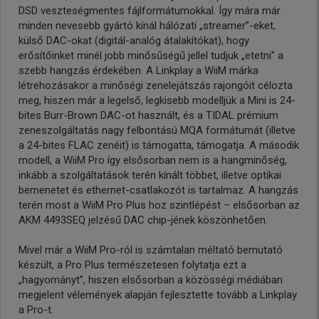
DSD veszteségmentes fájlformátumokkal. Így mára már
minden nevesebb gyártó kínál hálózati „streamer”-eket,
külső DAC-okat (digitál-analóg átalakítókat), hogy
erősítőinket minél jobb minősűségű jellel tudjuk „etetni” a
szebb hangzás érdekében. A Linkplay a WiiM márka
létrehozásakor a minőségi zenelejátszás rajongóit célozta
meg, hiszen már a legelső, legkisebb modelljük a Mini is 24-
bites Burr-Brown DAC-ot használt, és a TIDAL prémium
zeneszolgáltatás nagy felbontású MQA formátumát (illetve
a 24-bites FLAC zenéit) is támogatta, támogatja. A második
modell, a WiiM Pro így elsősorban nem is a hangminőség,
inkább a szolgáltatások terén kínált többet, illetve optikai
bemenetet és ethernet-csatlakozót is tartalmaz. A hangzás
terén most a WiiM Pro Plus hoz szintlépést – elsősorban az
AKM 4493SEQ jelzésű DAC chip-jének köszönhetően.
Mivel már a WiiM Pro-ról is számtalan méltató bemutató
készült, a Pro Plus természetesen folytatja ezt a
„hagyományt”, hiszen elsősorban a közösségi médiában
megjelent vélemények alapján fejlesztette tovább a Linkplay
a Pro-t.