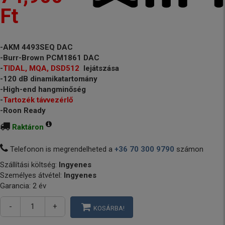
Ft
-AKM 4493SEQ DAC
-Burr-Brown PCM1861 DAC
-
TIDAL,
MQA, DSD512
lejátszása
-120 dB dinamikatartomány
-High-end hangminőség
-
Tartozék távvezérlő
-Roon Ready
Raktáron
Telefonon is megrendelheted a
+36 70 300 9790
számon
Szállítási költség:
Ingyenes
Személyes átvétel:
Ingyenes
Garancia: 2 év
-
+
KOSÁRBA!