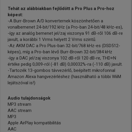
Tehát az alábbiakban fejlődött a Pro Plus a Pro-hoz
képest:
-A Burr-Brown A/D konverternek köszönhetően a
vonalbemenet 24-bit/192 kHz (a Pro-ban 24-bit/48 kHz-es),
-így az analóg bemenet jel/zaj viszonya 91 dB-ről 106 dB-re
javult, a korábbi 1 Vrms helyett 2 Vrms szintű.
-Az AKM DAC a Pro Plus-ban 32-bit/768 kHz-es (DSD512-
képes), míg a Pro-ban lévő Burr-Brown 32-bit/384 kHz
-így a DAC jel/zaj viszonya 102 dB-ről 120 dB-re, THD+N
értéke pedig 0,009-ról (-81 dB) 0,00032%-ra (-110 dB) javult.
-Tartozék 13-gombos távvezérlő, beépített mikrofonnal
Amazon Alexa hangvezérléshez (használható a többi WiiM
lejátszóval is!)
Audio tulajdonságok
MP3 stream
AAC stream
MP3
Apple AirPlay kompatibilitás
AAC