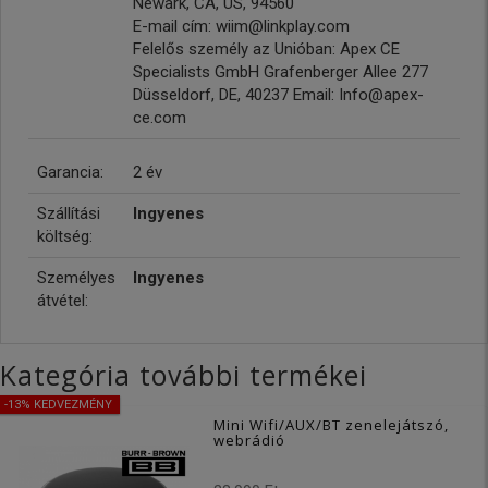
Newark, CA, US, 94560
E-mail cím: wiim@linkplay.com
Felelős személy az Unióban: Apex CE
Specialists GmbH Grafenberger Allee 277
Düsseldorf, DE, 40237 Email: Info@apex-
ce.com
Garancia:
2 év
Szállítási
Ingyenes
költség:
Személyes
Ingyenes
átvétel:
Kategória további termékei
-13% KEDVEZMÉNY
Mini Wifi/AUX/BT zenelejátszó,
webrádió