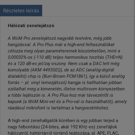
Részletes leírás
Hálózati zenelejátszó
A WiiM Pro zenelejátszó nagyobb testvére, még jobb
hangzással. A Pro Plus már a high-end felhasználókat
célozza meg olyan paramétereinek köszönhetően, mint a
0,00032%-os (-110 dB) teljes harmonikus torzítás (THD+N)
és a 120 dB-es jel/zaj viszony. Nem csak a DAC lett még
komolyabb (AKM 4493SEQ), de az ADC (analóg-digitál
átalakító) chip is (Burr-Brown PCM1861), így a külső analóg
forrás – pl. vinyl lemezjátszó) hangja is hallhatóan jobban
szólalhat meg a kimenetén, illetve multiroom környezetben
a többi lejátszón is. A Pro Plus-hoz már távvezérlőt is
kapunk (a WiiM Mini-vel és a Pro-val is használhatót), amely
ráadásul mikrofont is tartalmaz a hangvezérléshez.
A high-end zenehallgatók körében is egy jobban terjed a
nagy felbontású (24-bites, akár 192 KHz-es) zenefájlok
hálózatról, háttértárról történő lejátszása, pl. APE, FLAC,