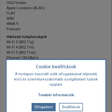
OGG/Vorbis
Apple Lossless (ALAC)
FLAC
WAV
WMA 9
Podcast
Hálózati tulajdonságok
Wi-Fi 3 (802.11g)
Wi-Fi 4 (802.11n)
Wi-Fi 5 (802.11ac)
Ethernet 100 Mbit/s
Internet rádió vétele
Cookie beállítások
DLNA
Bluetooth kapcsolat
A honlapon használt sütik elfogadásával teljesebb
körű és személyreszabottabb szolgáltatást tudunk
Kijelző, kezelőgombok, távvezérlés
nyújtani.
ID-TAG olvasás
Rádiós távvezérlő
További információk
Saját készülékgombok
Csatlakozók
Elfogadom
Beállítások
fejhallgató-kimenet