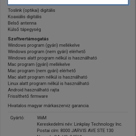
Sztereó RCA
Toslink (optikai) digitális
Koaxiális digitális
Belső antenna
Külső tápegység
Szoftvertámogatás
Windows program (gyári) mellékelve
Windows program (nem gyári) elérhető
Windows alatt program nélkül is használható
Mac program (gyári) mellékelve
Mac program (nem gyári) elérhető
Mac alatt program nélkül is használható
Linux alatt program nélkül is használható
Android használható rajta
Frissíthető firmware
Hivatalos magyar márkaszerviz garancia.
Gyártó:
WiiM
Kereskedelmi név: Linkplay Technology Inc.
Postai cím: 8000 JARVIS AVE STE 130