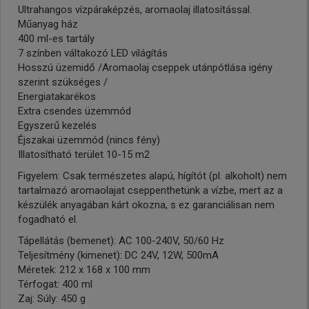
Ultrahangos vízpáraképzés, aromaolaj illatosítással.
Műanyag ház
400 ml-es tartály
7 színben váltakozó LED világítás
Hosszú üzemidő /Aromaolaj cseppek utánpótlása igény
szerint szükséges /
Energiatakarékos
Extra csendes üzemmód
Egyszerű kezelés
Éjszakai üzemmód (nincs fény)
Illatosítható terület 10-15 m2
Figyelem: Csak természetes alapú, hígítót (pl. alkoholt) nem
tartalmazó aromaolajat cseppenthetünk a vízbe, mert az a
készülék anyagában kárt okozna, s ez garanciálisan nem
fogadható el.
Tápellátás (bemenet): AC 100-240V, 50/60 Hz
Teljesítmény (kimenet): DC 24V, 12W, 500mA
Méretek: 212 x 168 x 100 mm
Térfogat: 400 ml
Zaj: Súly: 450 g