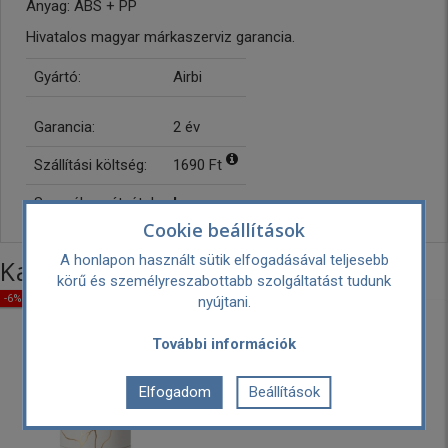
Anyag: ABS + PP
Hivatalos magyar márkaszerviz garancia.
Gyártó:
Airbi
Garancia:
2 év
Szállítási költség:
1690 Ft
Személyes átvétel:
Ingyenes
Cookie beállítások
A honlapon használt sütik elfogadásával teljesebb
Kategória további termékei
körű és személyreszabottabb szolgáltatást tudunk
-6% KEDVEZMÉNY
nyújtani.
Sugi Aroma diffúzor
További információk
29,900 Ft
Elfogadom
Beállítások
27,990 Ft