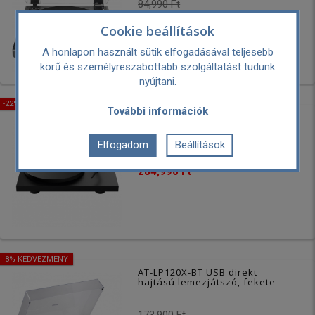
84,990 Ft
79,900 Ft
Cookie beállítások
A honlapon használt sütik elfogadásával teljesebb
körű és személyreszabottabb szolgáltatást tudunk
nyújtani.
-22% KEDVEZMÉNY
További információk
Debut PRO S Balanced -
lemezjátszó S karral és SME
bajonettes "concorde"
Elfogadom
Beállítások
hangszedővel, szatén fekete
364,990 Ft
284,990 Ft
-8% KEDVEZMÉNY
AT-LP120X-BT USB direkt
hajtású lemezjátszó, fekete