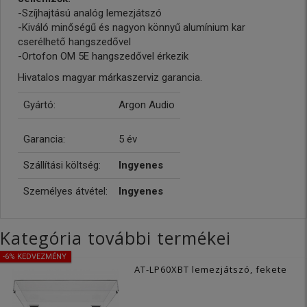
-Szíjhajtású analóg lemezjátszó
-Kiváló minőségű és nagyon könnyű alumínium kar
cserélhető hangszedővel
-Ortofon OM 5E hangszedővel érkezik
Hivatalos magyar márkaszerviz garancia.
Gyártó:
Argon Audio
Garancia:
5 év
Szállítási költség:
Ingyenes
Személyes átvétel:
Ingyenes
Kategória további termékei
-6% KEDVEZMÉNY
AT-LP60XBT lemezjátszó, fekete