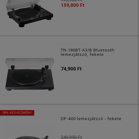
173,900 Ft
159,800 Ft
TN-180BT-A3/B Bluetooth
lemezjátszó, fekete
74,900 Ft
-28% KEDVEZMÉNY
DP-400 lemezjátszó - fekete
249,990 Ft