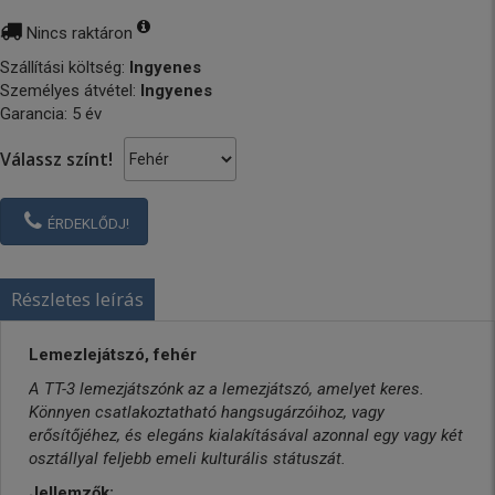
Nincs raktáron
Szállítási költség:
Ingyenes
Személyes átvétel:
Ingyenes
Garancia: 5 év
Válassz színt!
ÉRDEKLŐDJ!
Részletes leírás
Lemezlejátszó, fehér
A TT-3 lemezjátszónk az a lemezjátszó, amelyet keres.
Könnyen csatlakoztatható hangsugárzóihoz, vagy
erősítőjéhez, és elegáns kialakításával azonnal egy vagy két
osztállyal feljebb emeli kulturális státuszát.
Jellemzők: