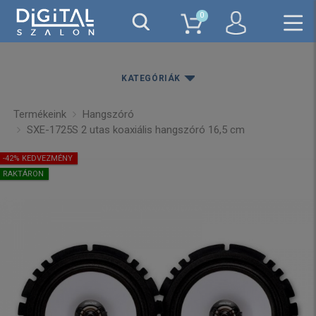
0
KATEGÓRIÁK
Termékeink
Hangszóró
SXE-1725S 2 utas koaxiális hangszóró 16,5 cm
-42% KEDVEZMÉNY
RAKTÁRON