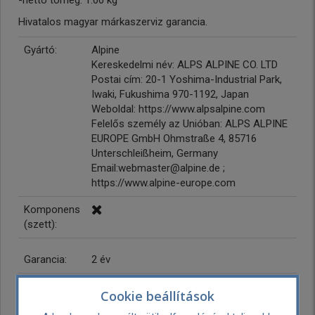
-nettó tömeg: 1.00 kg
Hivatalos magyar márkaszerviz garancia.
Gyártó:
Alpine
Kereskedelmi név: ALPS ALPINE CO. LTD
Postai cím: 20-1 Yoshima-Industrial Park,
Iwaki, Fukushima 970-1192, Japan
Weboldal: https://www.alpsalpine.com
Felelős személy az Unióban: ALPS ALPINE
EUROPE GmbH Ohmstraße 4, 85716
Unterschleißheim, Germany
Email:webmaster@alpine.de ;
https://www.alpine-europe.com
Komponens
(szett):
Garancia:
2 év
Koax:
Cookie beállítások
Hangszóró
16,5 cm