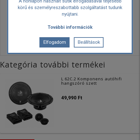
A honlapon használt sütik elfogadásával teljesebb
méret:
körű és személyreszabottabb szolgáltatást tudunk
nyújtani.
Szállítási
1690 Ft
költség:
További információk
Személyes
Ingyenes
Elfogadom
Beállítások
átvétel:
Kategória további termékei
L 62C.2 Komponens autóhifi
hangszóró szett
49,990 Ft