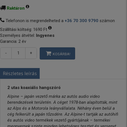
Raktáron
Telefonon is megrendelheted a
+36 70 300 9790
számon
Szállítási költség:
1690 Ft
Személyes átvétel:
Ingyenes
Garancia: 2 év
-
+
KOSÁRBA!
Részletes leírás
2 utas koaxiális hangszóró
Alpine – japán vezető márka az autós audio video
berendezések területén. A céget 1978-ban alapították, mint
az Alps és a Motorola leányvállalata. Néhány éven belül a
cég felkerült a japán tőzsdére. Az Alpine-t tartják az autóhifi
és autós video termékek vezető gyártójának – termékei
megnyernek szinte minden lehetséges tesztet és versenyt.