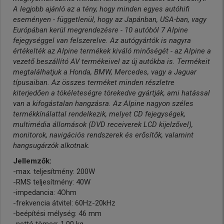
A legjobb ajánló az a tény, hogy minden egyes autóhifi
eseményen - függetlenül, hogy az Japánban, USA-ban, vagy
Európában kerül megrendezésre - 10 autóból 7 Alpine
fejegységgel van felszerelve. Az autógyártók is nagyra
értékelték az Alpine termékek kiváló minőségét - az Alpine a
vezető beszállító AV termékeivel az új autókba is. Termékeit
megtalálhatjuk a Honda, BMW, Mercedes, vagy a Jaguar
típusaiban. Az összes terméket minden részletre
kiterjedően a tökéleteségre törekedve gyártják, ami hatással
van a kifogástalan hangzásra. Az Alpine nagyon széles
termékkínálattal rendelkezik, melyet CD fejegységek,
multimédia állomások (DVD receiverek LCD kijelzővel),
monitorok, navigációs rendszerek és erősítők, valamint
hangsugárzók alkotnak.
Jellemzők:
-max. teljesítmény: 200W
-RMS teljesítmény: 40W
-impedancia: 4Ohm
-frekvencia átvitel: 60Hz-20kHz
-beépítési mélység: 46 mm