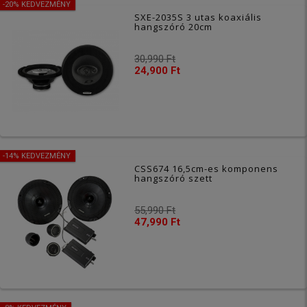
-20% KEDVEZMÉNY
SXE-2035S 3 utas koaxiális
hangszóró 20cm
30,990 Ft
24,900 Ft
-14% KEDVEZMÉNY
CSS674 16,5cm-es komponens
hangszóró szett
55,990 Ft
47,990 Ft