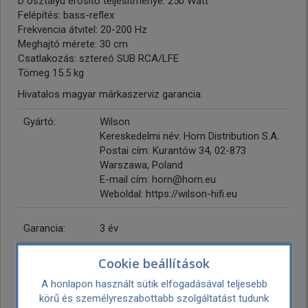
D osztályú erősítő teljesítménye: 250 Watt
Felépítés: bass-reflex
Frekvencia átvitel: 20-200 Hz
Meghajtó mérete: 30 cm
Csatlakozás: sztereó SUB RCA/LFE
Tömeg 15.5 kg
Hivatalos magyar márkaszerviz garancia.
Gyártó:
Wilson
Kereskedelmi név: Horn Distribution S.A.
Postai cím: Kurantów 34, 02-873
Warszawa, Poland
E-mail cím: horn@horn.eu
Weboldal: https://wilson-hifi.eu
Garancia:
3 év
Hangszóró
30 cm
Cookie beállítások
méret:
A honlapon használt sütik elfogadásával teljesebb
Szállítási
Ingyenes
körű és személyreszabottabb szolgáltatást tudunk