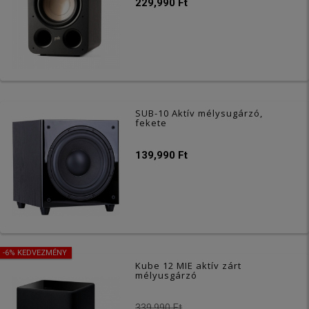
229,990 Ft
SUB-10 Aktív mélysugárzó,
fekete
139,990 Ft
-6% KEDVEZMÉNY
Kube 12 MIE aktív zárt
mélyusgárzó
339,990 Ft