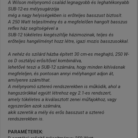
A Wilson mélynyomó család legnagyobb és leghatékonyabb
SUB-12-es mélysugárzója
még a nagy helyiségekben is erőteljes basszust biztosít.
A 250 Watt teljesítmény és a megfelelően hangolt basszus
reflex ház segítségével a
SUB-12 tökéletes kiegészítője házimozinak, teljes és
erőteljes hangélményt hozz létre, igazi mozis basszusokkal.
A nehéz és szilárd házba épített 30 cm-es meghajtó, 250 W-
os D osztályú erősítővel kombinálva,
lehetővé teszi a SUB-12 számára, hogy minden kihívásnak
megfeleljen, és pontosan annyi mélyhangot adjon át,
amilyenre számíthat.
A mélynyomó sztereó rendszerekben is működik, ahol a
hangszórókkal együtt létrehoz egy 2.1-es rendszert,
amely tökéletes a kiválasztott zenei műfajokhoz, vagy
egyszerűen azok számára,
akik szeretik a mély és erős basszust a sztereó
rendszerekben is.
PARAMÉTEREK: