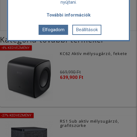
költség:
nyújtani.
Személyes
Ingyenes
További információk
átvétel:
Elfogadom
Beállítások
Kategória további termékei
-4% KEDVEZMÉNY
KC62 Aktív mélysugárzó, fekete
669,990 Ft
639,900 Ft
-27% KEDVEZMÉNY
RS1 Sub aktív mélysugárzó,
grafitszürke