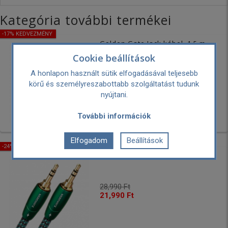
Kategória további termékei
-17% KEDVEZMÉNY
Golden Gate Jack kábel, 1,5 m
Cookie beállítások
A honlapon használt sütik elfogadásával teljesebb
51,990 Ft
42,990 Ft
körű és személyreszabottabb szolgáltatást tudunk
nyújtani.
További információk
Elfogadom
Beállítások
-24% KEDVEZMÉNY
Evergreen Jack kábel, 1,5 m
28,990 Ft
21,990 Ft