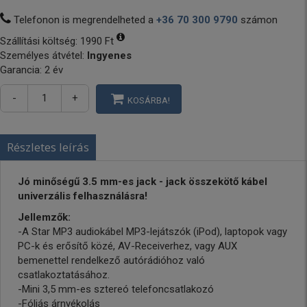
Telefonon is megrendelheted a
+36 70 300 9790
számon
Szállítási költség:
1990 Ft
Személyes átvétel:
Ingyenes
Garancia: 2 év
-
+
KOSÁRBA!
Részletes leírás
Jó minőségű 3.5 mm-es jack - jack összekötő kábel
univerzális felhasználásra!
Jellemzők:
-A Star MP3 audiokábel MP3-lejátszók (iPod), laptopok vagy
PC-k és erősítő közé, AV-Receiverhez, vagy AUX
bemenettel rendelkező autórádióhoz való
csatlakoztatásához.
-Mini 3,5 mm-es sztereó telefoncsatlakozó
-Fóliás árnyékolás