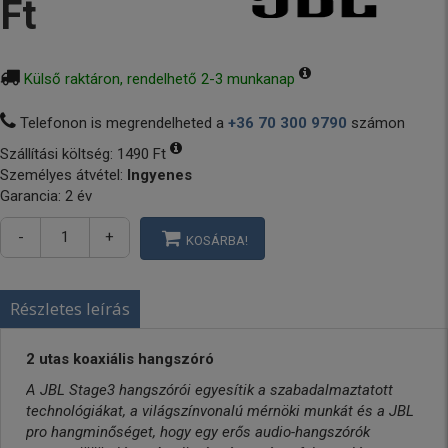
Ft
Külső raktáron, rendelhető 2-3 munkanap
Telefonon is megrendelheted a
+36 70 300 9790
számon
Szállítási költség:
1490 Ft
Személyes átvétel:
Ingyenes
Garancia: 2 év
-
+
KOSÁRBA!
Részletes leírás
2 utas koaxiális hangszóró
A JBL Stage3 hangszórói egyesítik a szabadalmaztatott
technológiákat, a világszínvonalú mérnöki munkát és a JBL
pro hangminőséget, hogy egy erős audio-hangszórók