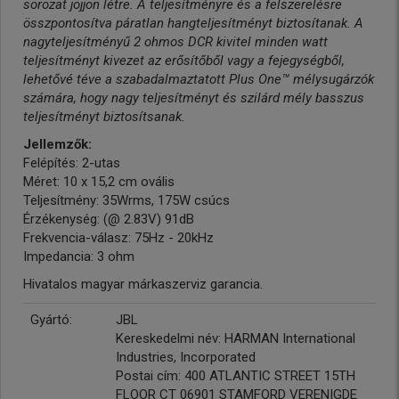
sorozat jöjjön létre. A teljesítményre és a felszerelésre
összpontosítva páratlan hangteljesítményt biztosítanak. A
nagyteljesítményű 2 ohmos DCR kivitel minden watt
teljesítményt kivezet az erősítőből vagy a fejegységből,
lehetővé téve a szabadalmaztatott Plus One™ mélysugárzók
számára, hogy nagy teljesítményt és szilárd mély basszus
teljesítményt biztosítsanak.
Jellemzők:
Felépítés: 2-utas
Méret: 10 x 15,2 cm ovális
Teljesítmény: 35Wrms, 175W csúcs
Érzékenység: (@ 2.83V) 91dB
Frekvencia-válasz: 75Hz - 20kHz
Impedancia: 3 ohm
Hivatalos magyar márkaszerviz garancia.
Gyártó:
JBL
Kereskedelmi név: HARMAN International
Industries, Incorporated
Postai cím: 400 ATLANTIC STREET 15TH
FLOOR CT 06901 STAMFORD VERENIGDE