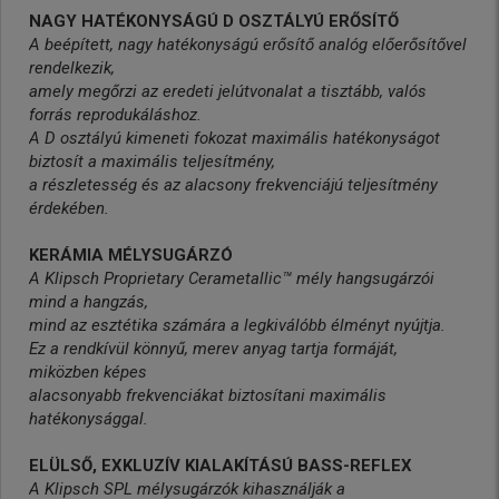
NAGY HATÉKONYSÁGÚ D OSZTÁLYÚ ERŐSÍTŐ
A beépített, nagy hatékonyságú erősítő analóg előerősítővel
rendelkezik,
amely megőrzi az eredeti jelútvonalat a tisztább, valós
forrás reprodukáláshoz.
A D osztályú kimeneti fokozat maximális hatékonyságot
biztosít a maximális teljesítmény,
a részletesség és az alacsony frekvenciájú teljesítmény
érdekében.
KERÁMIA MÉLYSUGÁRZÓ
A Klipsch Proprietary Cerametallic™ mély hangsugárzói
mind a hangzás,
mind az esztétika számára a legkiválóbb élményt nyújtja.
Ez a rendkívül könnyű, merev anyag tartja formáját,
miközben képes
alacsonyabb frekvenciákat biztosítani maximális
hatékonysággal.
ELÜLSŐ, EXKLUZÍV KIALAKÍTÁSÚ BASS-REFLEX
A Klipsch SPL mélysugárzók kihasználják a