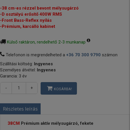
-38 cm-es rézzel bevont mélysugárzó
-D osztályú erősítő 400W RMS
-Front Bass-Reflex nyílás
-Prémium, karcálló kabinet
Külső raktáron, rendelhető 2-3 munkanap
Telefonon is megrendelheted a
+36 70 300 9790
számon
Szállítási költség:
Ingyenes
Személyes átvétel:
Ingyenes
Garancia: 3 év
-
+
KOSÁRBA!
Részletes leírás
38CM
Prémium aktív mélysugárzó, fekete