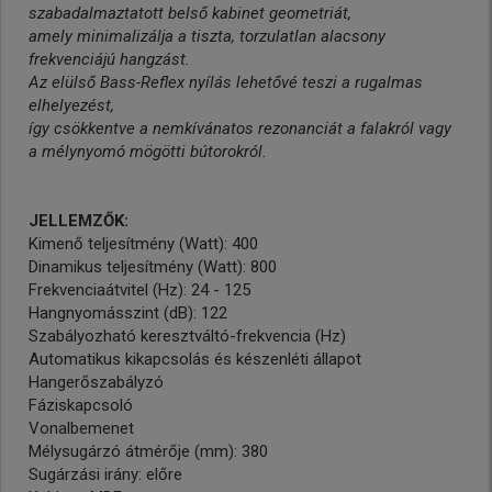
szabadalmaztatott belső kabinet geometriát,
amely minimalizálja a tiszta, torzulatlan alacsony
frekvenciájú hangzást.
Az elülső Bass-Reflex nyílás lehetővé teszi a rugalmas
elhelyezést,
így csökkentve a nemkívánatos rezonanciát a falakról vagy
a mélynyomó mögötti bútorokról.
JELLEMZŐK:
Kimenő teljesítmény (Watt): 400
Dinamikus teljesítmény (Watt): 800
Frekvenciaátvitel (Hz): 24 - 125
Hangnyomásszint (dB): 122
Szabályozható keresztváltó-frekvencia (Hz)
Automatikus kikapcsolás és készenléti állapot
Hangerőszabályzó
Fáziskapcsoló
Vonalbemenet
Mélysugárzó átmérője (mm): 380
Sugárzási irány: előre