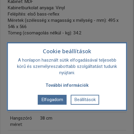
Kabinet: MDF
Kabinetburkolat anyaga: Vinyl
Felépítés: első bass-reflex
Méretek (szélesség x magasság x mélység - mm): 495 x
546 x 566
Tömeg (csomagolás nélkül - kg): 34.2
Hivatalos magyar márkaszerviz garancia.
Cookie beállítások
A honlapon használt sütik elfogadásával teljesebb
Gyártó:
Klipsch
körű és személyreszabottabb szolgáltatást tudunk
Kereskedelmi név: Premium Audio
nyújtani.
Company EMEA B.V.
Postai cím: Kapteynstraat 1, 2201BB
További információk
Noordwijk, Netherlands
Weboldal: https://www.klipsch.com
Elfogadom
Beállítások
Garancia:
3 év
Hangszóró
38 cm
méret: