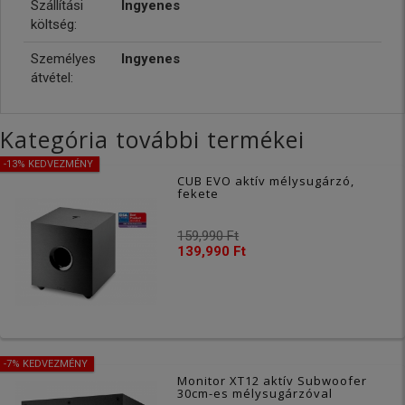
Szállítási
Ingyenes
költség:
Személyes
Ingyenes
átvétel:
Kategória további termékei
-13% KEDVEZMÉNY
CUB EVO aktív mélysugárzó,
fekete
159,990 Ft
139,990 Ft
-7% KEDVEZMÉNY
Monitor XT12 aktív Subwoofer
30cm-es mélysugárzóval