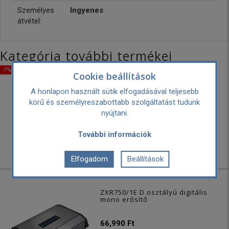
Személyes
Ingyenes
átvétel:
Kategória további termékei
-7% KEDVEZMÉNY
Cookie beállítások
GM-A3702 Autóhifi erősítő, 2
csatornás, 500 W
A honlapon használt sütik elfogadásával teljesebb
körű és személyreszabottabb szolgáltatást tudunk
35,990 Ft
nyújtani.
33,390 Ft
További információk
Elfogadom
Beállítások
ZXR750/1E D osztályú digitális
mono erősítő
66,990 Ft