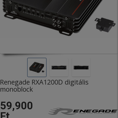
Renegade RXA1200D digitális
monoblock
59,900
Ft