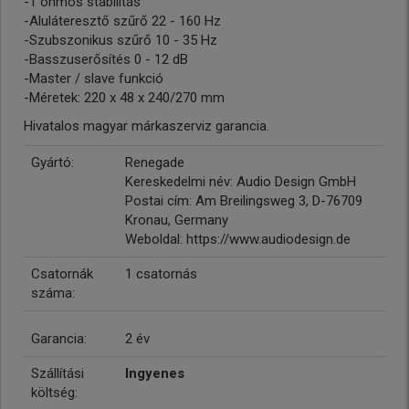
-1 ohmos stabilitás
-Aluláteresztő szűrő 22 - 160 Hz
-Szubszonikus szűrő 10 - 35 Hz
-Basszuserősítés 0 - 12 dB
-Master / slave funkció
-Méretek: 220 x 48 x 240/270 mm
Hivatalos magyar márkaszerviz garancia.
Gyártó:
Renegade
Kereskedelmi név: Audio Design GmbH
Postai cím: Am Breilingsweg 3, D-76709
Kronau, Germany
Weboldal: https://www.audiodesign.de
Csatornák
1 csatornás
száma:
Garancia:
2 év
Szállítási
Ingyenes
költség: