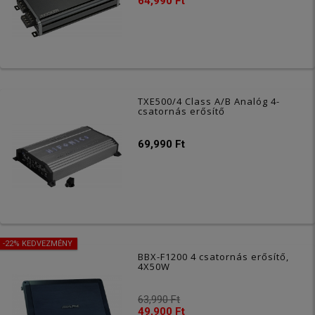
64,990 Ft
TXE500/4 Class A/B Analóg 4-
csatornás erősítő
69,990 Ft
-22% KEDVEZMÉNY
BBX-F1200 4 csatornás erősítő,
4X50W
63,990 Ft
49,900 Ft