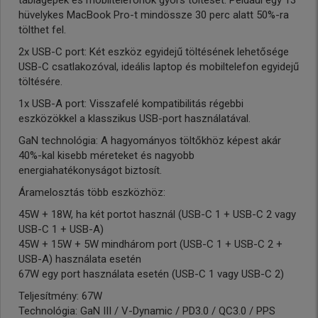
táblagépek és mobiltelefonok gyors töltését. Például egy 13
hüvelykes MacBook Pro-t mindössze 30 perc alatt 50%-ra
tölthet fel.
2x USB-C port: Két eszköz egyidejű töltésének lehetősége
USB-C csatlakozóval, ideális laptop és mobiltelefon egyidejű
töltésére.
1x USB-A port: Visszafelé kompatibilitás régebbi
eszközökkel a klasszikus USB-port használatával.
GaN technológia: A hagyományos töltőkhöz képest akár
40%-kal kisebb méreteket és nagyobb
energiahatékonyságot biztosít.
Áramelosztás több eszközhöz:
45W + 18W, ha két portot használ (USB-C 1 + USB-C 2 vagy
USB-C 1 + USB-A)
45W + 15W + 5W mindhárom port (USB-C 1 + USB-C 2 +
USB-A) használata esetén
67W egy port használata esetén (USB-C 1 vagy USB-C 2)
Teljesítmény: 67W
Technológia: GaN III / V-Dynamic / PD3.0 / QC3.0 / PPS