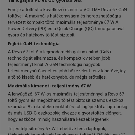
Támogatja a PD és QC gyorstöltést
Emelje a töltést a következő szintre a VOLTME Revo 67 GaN
töltővel. A maximális hatékonyságra és hordozhatóságra
tervezett kompakt töltő maximális teljesítménye 67 W A
Power Delivery (PD) és a Quick Charge (QC) támogatásával
gyors és hatékony töltést biztosít.
Fejlett GaN technológia
A Revo 67 töltő a legmodernebb gallium-nitrid (GaN)
technológiát alkalmazza, és kompakt kivitelben jobb
teljesítményt kínál. A GaN technológia nagyobb
teljesítménysűrűséget és jobb hőkezelést tesz lehetővé, így
a töltő kisebb és hatékonyabb, de mégis erőteljes.
Maximális kimeneti teljesítmény 67 W
A lenyűgöző, 67 W-os maximális teljesítménnyel a Revo 67
töltő gyors és megbízható töltést biztosít számos eszköz
számára. Az okostelefonoktól és táblagépektől a laptopokig
és más USB-C eszközökig élvezze a gyorstöltés előnyeit,
hogy eszközei mindig használatra készek legyenek.
Teljes teljesítmény 67 W: Lehetővé teszi laptopok,