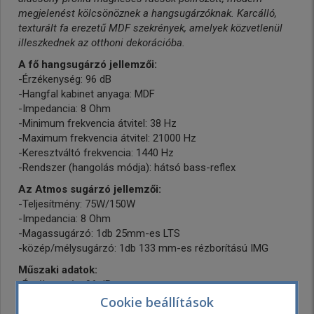
megjelenést kölcsönöznek a hangsugárzóknak. Karcálló,
texturált fa erezetű MDF szekrények, amelyek közvetlenül
illeszkednek az otthoni dekorációba.
A fő hangsugárzó jellemzői:
-Érzékenység: 96 dB
-Hangfal kabinet anyaga: MDF
-Impedancia: 8 Ohm
-Minimum frekvencia átvitel: 38 Hz
-Maximum frekvencia átvitel: 21000 Hz
-Keresztváltó frekvencia: 1440 Hz
-Rendszer (hangolás módja): hátsó bass-reflex
Az Atmos sugárzó jellemzői:
-Teljesítmény: 75W/150W
-Impedancia: 8 Ohm
-Magassugárzó: 1db 25mm-es LTS
-közép/mélysugárzó: 1db 133 mm-es rézborítású IMG
Műszaki adatok:
-Érzékenység: 96 dB
-Hangfal típusa: frontsugárzó
Cookie beállítások