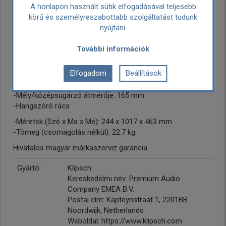
-Hangfal kabinet anyaga: MDF
A honlapon használt sütik elfogadásával teljesebb
-Impedancia: 8 Ohm
körű és személyreszabottabb szolgáltatást tudunk
-Minimum frekvencia átvitel: 38 Hz
nyújtani.
-Maximum frekvencia átvitel: 21000 Hz
-Keresztváltó frekvencia: 1440 Hz
További információk
-Rendszer (hangolás módja): hátsó bass-reflex
-Magas sugárzó anyaga: Aluminum
Elfogadom
Beállítások
-Mély/középsugárzó anyaga: Rézbevonat
-Magassugárzó átmérője: 25 mm
-Mély/középsugárzó átmérője: 165 mm
-Hangszóró rács
-Méretek (Szé x Ma x Mé): 244 x 1017 x 463 mm
-Tömeg (csomagolás nélkül): 22.7 kg
Hivatalos magyar márkaszerviz garancia.
Gyártó:
Klipsch
Kereskedelmi név: Premium Audio
Company EMEA B.V.
Postai cím: Kapteynstraat 1, 2201BB
Noordwijk, Netherlands
Weboldal: https://www.klipsch.com