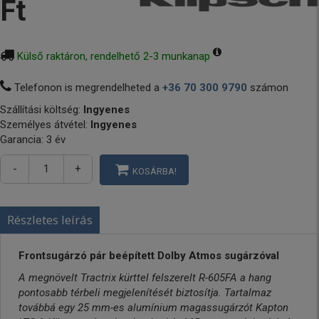
Ft
Külső raktáron, rendelhető 2-3 munkanap
Telefonon is megrendelheted a
+36 70 300 9790
számon
Szállítási költség:
Ingyenes
Személyes átvétel:
Ingyenes
Garancia: 3 év
-
+
KOSÁRBA!
Részletes leírás
Frontsugárzó pár beépített Dolby Atmos sugárzóval
A megnövelt Tractrix kürttel felszerelt R-605FA a hang
pontosabb térbeli megjelenítését biztosítja. Tartalmaz
továbbá egy 25 mm-es alumínium magassugárzót Kapton