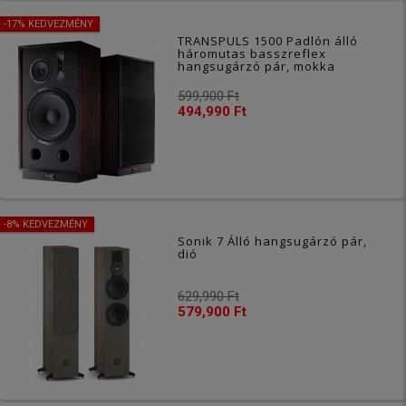
-17% KEDVEZMÉNY
TRANSPULS 1500 Padlón álló
háromutas basszreflex
hangsugárzó pár, mokka
599,900 Ft
494,990 Ft
-8% KEDVEZMÉNY
Sonik 7 Álló hangsugárzó pár,
dió
629,990 Ft
579,900 Ft