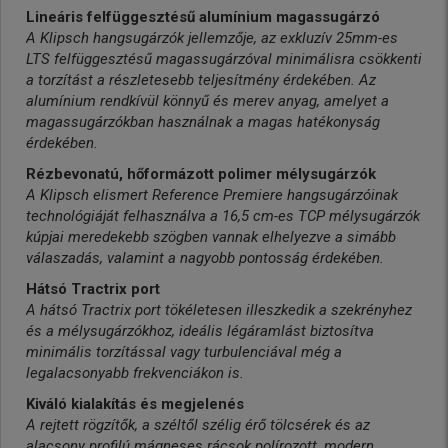
Lineáris felfüggesztésű alumínium magassugárzó
A Klipsch hangsugárzók jellemzője, az exkluzív 25mm-es
LTS felfüggesztésű magassugárzóval minimálisra csökkenti
a torzítást a részletesebb teljesítmény érdekében. Az
alumínium rendkívül könnyű és merev anyag, amelyet a
magassugárzókban használnak a magas hatékonyság
érdekében.
Rézbevonatú, hőformázott polimer mélysugárzók
A Klipsch elismert Reference Premiere hangsugárzóinak
technológiáját felhasználva a 16,5 cm-es TCP mélysugárzók
kúpjai meredekebb szögben vannak elhelyezve a simább
válaszadás, valamint a nagyobb pontosság érdekében.
Hátsó Tractrix port
A hátsó Tractrix port tökéletesen illeszkedik a szekrényhez
és a mélysugárzókhoz, ideális légáramlást biztosítva
minimális torzítással vagy turbulenciával még a
legalacsonyabb frekvenciákon is.
Kiváló kialakítás és megjelenés
A rejtett rögzítők, a széltől szélig érő tölcsérek és az
alacsony profilú mágneses rácsok polírozott, modern