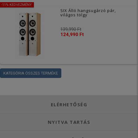
-11% KEDVEZMÉNY
SIX Álló hangsugárzó pár,
világos tölgy
139,990 Ft
124,990 Ft
KATEGÓRIA ÖSSZES TERMÉKE
ELÉRHETŐSÉG
NYITVA TARTÁS