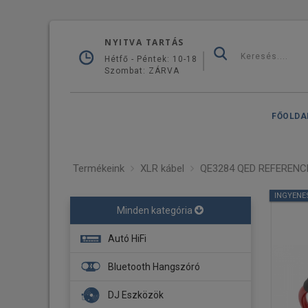
NYITVA TARTÁS
Hétfő - Péntek: 10-18
Szombat: ZÁRVA
FŐOLDA
Termékeink
XLR kábel
QE3284 QED REFERENCE
INGYENE
Minden kategória
Autó HiFi
Fejegység
Bluetooth Hangszóró
Navigáció
DJ Eszközök
Erősítő