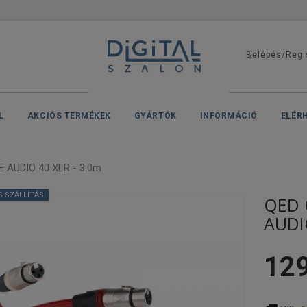
Belépés/Regi
L
AKCIÓS TERMÉKEK
GYÁRTÓK
INFORMÁCIÓ
ELÉR
 AUDIO 40 XLR - 3.0m
S SZÁLLÍTÁS
QED 
AUDI
129