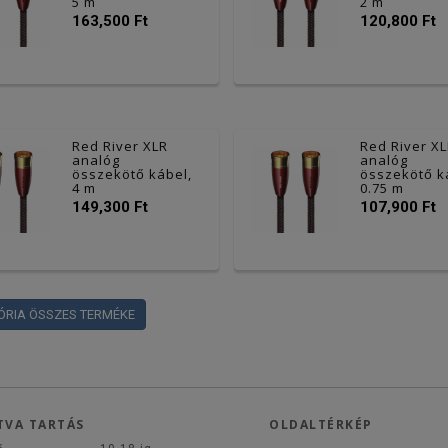
5 m
2 m
163,500 Ft
120,800 Ft
Red River XLR
Red River X
analóg
analóg
összekötő kábel,
összekötő k
4 m
0.75 m
149,300 Ft
107,900 Ft
ÓRIA ÖSSZES TERMÉKE
TVA TARTÁS
OLDALTÉRKÉP