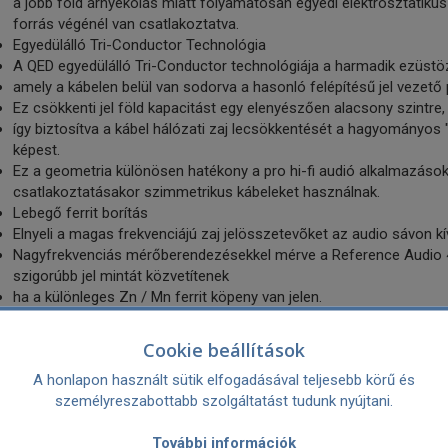
a jobb föld árnyékolás miatt folyamatosan egyedi elektrosztatikus
forrás végénél van csatlakoztatva.
Egyedülálló Tri-Conductor Technológia
A QED egyedülálló Tri-Conductor technológiája a harmadik ezüstö
amely a kábelen belül van sodorva a hasonló felépítésű jel vezető 
Ez csökkenti jel föld kapacitást egy elenyészően alacsony szintre,
így biztosítva a kábel hálózati zaj lecsökkentését a hagyományos 
képest.
Ez a geometria különösen hatékony a pro hi-fi audió alkalmazásokn
csatlakoztatásakor szimmetrikus kábeleket használnak.
Lebegő ferrit borítás
Elnyeli a magas frekvenciájú zaj jelösszetevõket az audio sávon kív
Nagyfrekvenciás mérőberendezésekkel mérve a Reference Audio 4
szigorúbb jel mintát közvetítenek
ha a különleges Zn / Mn ferrit köpeny van jelen.
Ez jótékony hatással van az audio jel mikro-időzítésére amiért a fer
99,999% Ezüstözött oxigénmentes réz (SPOFC) Tri-Conductor habo
Cookie beállítások
érdekében
A honlapon használt sütik elfogadásával teljesebb körű és
A QED Tri-Conductors (TM) - magas szintű kábel hálózati zaj lec
személyreszabottabb szolgáltatást tudunk nyújtani.
felépítésű" kábelekhez képest
Egyedülálló úszó Zn / Mn impregnált ferrit kabát -A fejlett jel vé
További információk
érdekében