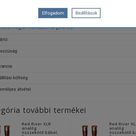
99.999% OFC külső árnyékolás fonat, 100% elektromágneses szűr
Magas minőségű aranyozott Neutrik XLR csatlakozók alacsony ellen
Elfogadom
Beállítások
QED életre szóló garancia
atalos magyar márkaszerviz garancia.
ártó:
sszúság:
rancia:
llítási költség:
emélyes átvétel:
gória további termékei
Red River XLR
Red River X
analóg
analóg
összekötő kábel,
összekötő k