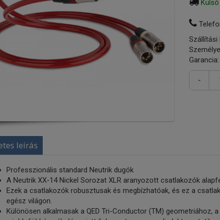
Külső
Telefo
Szállítási
Személye
Garancia:
-
etes leírás
Professzionális standard Neutrik dugók
A Neutrik XX-14 Nickel Sorozat XLR aranyozott csatlakozók alapfe
Ezek a csatlakozók robusztusak és megbízhatóak, és ez a csatla
egész világon.
Különösen alkalmasak a QED Tri-Conductor (TM) geometriához, a 