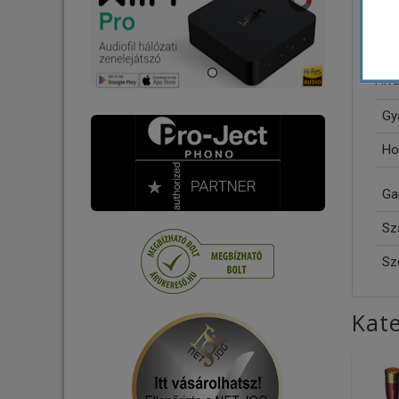
Falikonzol-Állvány
Feltörlő robot
Tartozék
Tartozék
Hiv
Gy
Ho
Ga
Szá
Sz
Kate