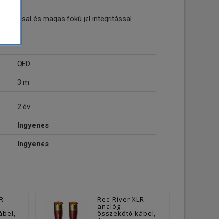
és
állással és magas fokú jel integritással
QED
3 m
2 év
Ingyenes
Ingyenes
LR
Red River XLR
analóg
ábel,
összekötő kábel,