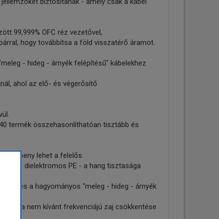
 jellemzőket biztosítanak - amely csak a kábel
zött 99,999% OFC réz vezetővel,
párral, hogy továbbítsa a föld visszatérő áramot.
"meleg - hideg - árnyék felépítésű" kábelekhez
ál, ahol az elő- és végerősítő
ül.
0 termék összehasonlíthatóan tisztább és
rit köpeny lehet a felelős.
sított dielektromos PE - a hang tisztasága
sökkentés a hagyományos "meleg - hideg - árnyék
delem és a nem kívánt frekvenciájú zaj csökkentése