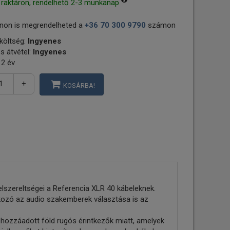
 raktáron, rendelhető 2-3 munkanap
non is megrendelheted a
+36 70 300 9790
számon
 költség:
Ingyenes
s átvétel:
Ingyenes
 2 év
+
KOSÁRBA!
lszereltségei a Referencia XLR 40 kábeleknek.
kozó az audio szakemberek választása is az
hozzáadott föld rugós érintkezők miatt, amelyek