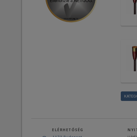
KATEG
ELÉRHETŐSÉG
NYI