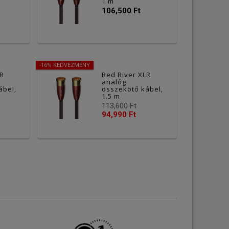
1 m
106,500 Ft
-16% KEDVEZMÉNY
LR
Red River XLR
analóg
ábel,
összekötő kábel,
1.5 m
113,600 Ft
94,990 Ft