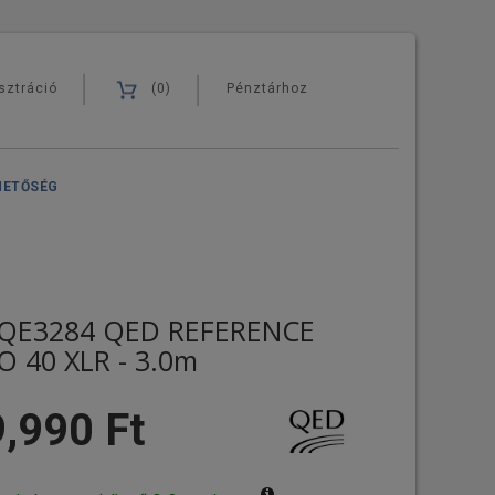
sztráció
(0)
Pénztárhoz
HETŐSÉG
QE3284 QED REFERENCE
O 40 XLR - 3.0m
,990 Ft