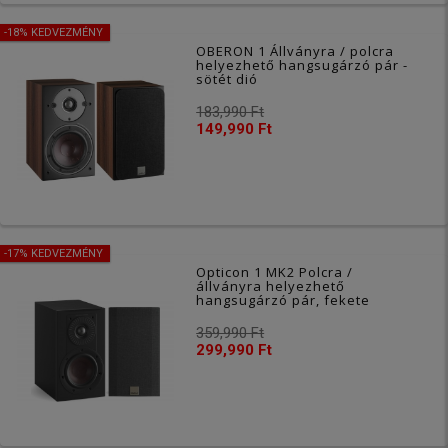
-18% KEDVEZMÉNY
OBERON 1 Állványra / polcra
helyezhető hangsugárzó pár -
sötét dió
183,990 Ft
149,990 Ft
-17% KEDVEZMÉNY
Opticon 1 MK2 Polcra /
állványra helyezhető
hangsugárzó pár, fekete
359,990 Ft
299,990 Ft