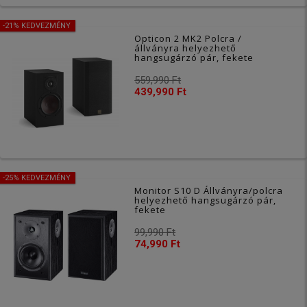
-21% KEDVEZMÉNY
Opticon 2 MK2 Polcra /
állványra helyezhető
hangsugárzó pár, fekete
559,990 Ft
439,990 Ft
-25% KEDVEZMÉNY
Monitor S10 D Állványra/polcra
helyezhető hangsugárzó pár,
fekete
99,990 Ft
74,990 Ft