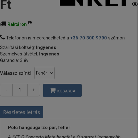
Ft
Raktáron
Telefonon is megrendelheted a
+36 70 300 9790
számon
Szállítási költség:
Ingyenes
Személyes átvétel:
Ingyenes
Garancia: 3 év
Válassz színt!
-
+
KOSÁRBA!
Részletes leírás
Polc hangsugárzó pár, fehér
A KEF Q Concerto Meta hangfal a Q sorozat legnagyobb