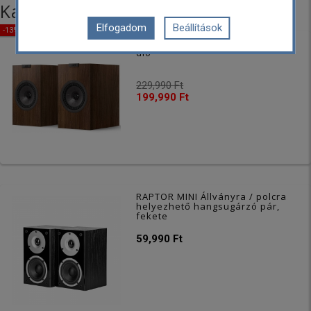
Kategória további termékei
Elfogadom
Beállítások
-13% KEDVEZMÉNY
Q1 Meta Polc hangsugárzó pár,
dió
229,990 Ft
199,990 Ft
RAPTOR MINI Állványra / polcra
helyezhető hangsugárzó pár,
fekete
59,990 Ft