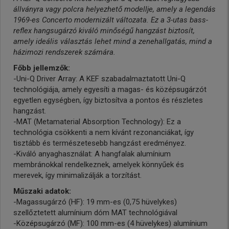
állványra vagy polcra helyezhető modellje, amely a legendás
1969-es Concerto modernizált változata. Ez a 3-utas bass-
reflex hangsugárzó kiváló minőségű hangzást biztosít,
amely ideális választás lehet mind a zenehallgatás, mind a
házimozi rendszerek számára.
Főbb jellemzők:
-Uni-Q Driver Array: A KEF szabadalmaztatott Uni-Q
technológiája, amely egyesíti a magas- és középsugárzót
egyetlen egységben, így biztosítva a pontos és részletes
hangzást.
-MAT (Metamaterial Absorption Technology): Ez a
technológia csökkenti a nem kívánt rezonanciákat, így
tisztább és természetesebb hangzást eredményez.
-Kiváló anyaghasználat: A hangfalak alumínium
membránokkal rendelkeznek, amelyek könnyűek és
merevek, így minimalizálják a torzítást.
Műszaki adatok:
-Magassugárzó (HF): 19 mm-es (0,75 hüvelykes)
szellőztetett alumínium dóm MAT technológiával
-Középsugárzó (MF): 100 mm-es (4 hüvelykes) alumínium