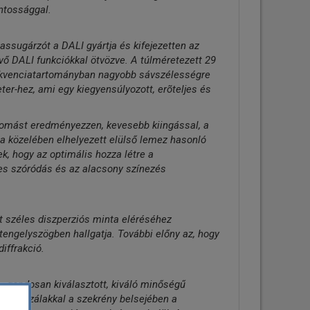
ntossággal.
ssugárzót a DALI gyártja és kifejezetten az
évő DALI funkciókkal ötvözve. A túlméretezett 29
ekvenciatartományban nagyobb sávszélességre
ter-hez, ami egy kiegyensúlyozott, erõteljes és
omást eredményezzen, kevesebb kiingással, a
 közelében elhelyezett elülső lemez hasonló
, hogy az optimális hozza létre a
les szóródás és az alacsony színezés
 széles diszperziós minta eléréséhez
y tengelyszögben hallgatja. További előny az, hogy
iffrakció.
 gondosan kiválasztott, kiváló minőségű
lárd szálakkal a szekrény belsejében a