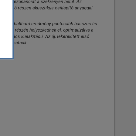
eti a rezonanciát a szekrényen belül. Az
ő és alsó részen akusztikus csillapító anyaggal
özött. A hallható eredmény pontosabb basszus és
hátsó részén helyezkednek el, optimalizálva a
lső rács kialakítású. Az új, lekerekített első
ó sorozatnak.