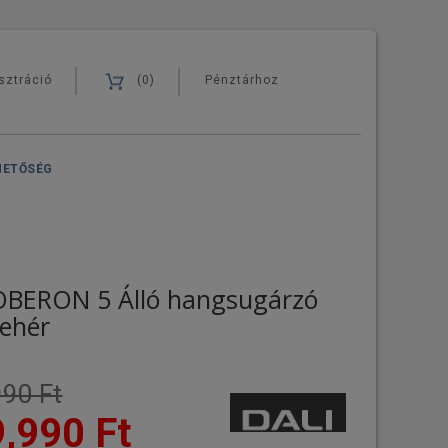
sztráció
(0)
Pénztárhoz
HETŐSÉG
 OBERON 5 Álló hangsugárzó
fehér
90 Ft
,990 Ft