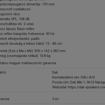
ly/középsugárzó átmérője: 133 mm
anyozott csatlakozó
ngszóró rács
ximális SPL: 108 dB
esztváltási elv: 2-utas
oz típusa: Bass reflex
s reflex hangolás frekvencia: 43 Hz
nlott elhelyezkedés: padló
asolt távolság a hátsó faltól: 15 - 80 cm
retek (Szé x Ma x Mé): 830 x 162 x 283 mm
meg (csomagolás nélkül): 10.8 kg
atalos magyar márkaszerviz garancia.
ártó:
Dali
Kereskedelmi név: DALI A/S
Postai cím: Dali Allé 1, 9610 Nøra
Weboldal: https://dali-speakers.c
rancia:
5 év