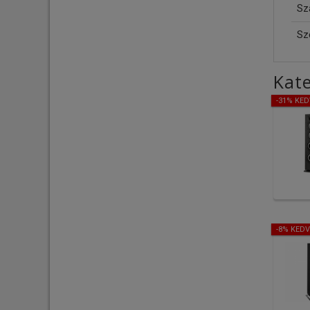
Szá
Sz
Kate
-31% KE
-8% KED