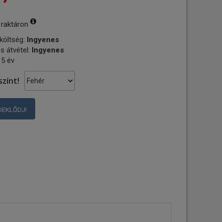
 raktáron
 költség:
Ingyenes
s átvétel:
Ingyenes
 5 év
színt!
DEKLŐDJ!