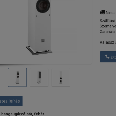
Nincs
Szállítási
Személye
Garancia:
Válassz 
ÉR
etes leírás
ó hangsugárzó pár, fehér