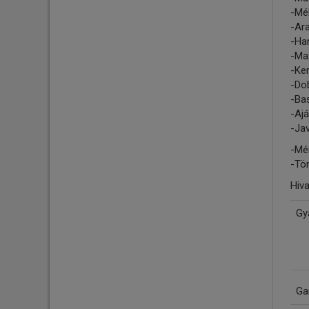
-Mé
-Ar
-Ha
-Ma
-Ker
-Dob
-Bas
-Ajá
-Jav
-Mé
-Tö
Hiv
Gy
Ga