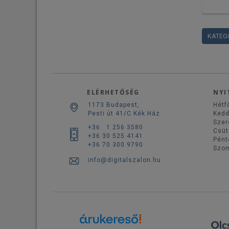
KATEG
ELÉRHETŐSÉG
NYI
1173 Budapest,
Hétf
Pesti út 41/C Kék Ház
Ked
Szer
+36 1 256 3580
Csüt
+36 30 525 4141
Pént
+36 70 300 9790
Szo
info@digitalszalon.hu