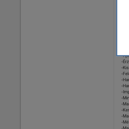
mege
időz
vann
Ez 
fok
hely
rác
Jel
-Ajá
-Ér
-Kis
-Fel
-Han
-Ha
-Im
-Min
-Max
-Ker
-Ma
-Mé
-Ma