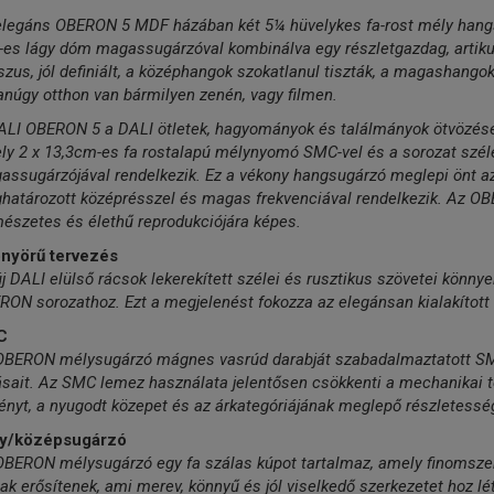
elegáns OBERON 5 MDF házában két 5¼ hüvelykes fa-rost mély hangsz
es lágy dóm magassugárzóval kombinálva egy részletgazdag, artikul
zus, jól definiált, a középhangok szokatlanul tiszták, a magashang
núgy otthon van bármilyen zenén, vagy filmen.
ALI OBERON 5 a DALI ötletek, hagyományok és találmányok ötvözése
ly 2 x 13,3cm-es fa rostalapú mélynyomó SMC-vel és a sorozat szél
ssugárzójával rendelkezik. Ez a vékony hangsugárzó meglepi önt azz
határozott középrésszel és magas frekvenciával rendelkezik. Az O
észetes és élethű reprodukciójára képes.
nyörű tervezés
j DALI elülső rácsok lekerekített szélei és rusztikus szövetei könny
ON sorozathoz. Ezt a megjelenést fokozza az elegánsan kialakított
C
OBERON mélysugárzó mágnes vasrúd darabját szabadalmaztatott SMC 
sait. Az SMC lemez használata jelentősen csökkenti a mechanikai tor
nyt, a nyugodt közepet és az árkategóriájának meglepő részletesség
y/középsugárzó
OBERON mélysugárzó egy fa szálas kúpot tartalmaz, amely finomszem
ak erősítenek, ami merev, könnyű és jól viselkedő szerkezetet hoz l