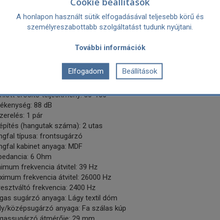
Cookie beállítások
rősítéshez. Ez hozzájárul a merevséghez, és gyakorlatilag megszünt
ítés optimalizálása érdekében a hangszórók az oldalakon belül, fels
A honlapon használt sütik elfogadásával teljesebb körű és
ak felszerelve.
személyreszabottabb szolgáltatást tudunk nyújtani.
közvetlenebb kapcsolatot teremt a mélysugárzó és a basszus port k
További információk
ozott „támadás” a középtartományban. A basszusportok az OBERON 5 
iségbe integrálást. Az OBERON termékcsaláddal a DALI teljesen új elü
s könnyebb és modernebb vizuális megjelenést kölcsönöz a hangszór
Elfogadom
Beállítások
lemzők:
nlott erősítő teljesítmény: 30-180
zékenység: 88 dB
zerelés: 1 pár
építés (hangutak száma): 2 utas
gfal típusa: frontsugárzó
ngfal kabinet anyaga: MDF
pedancia: 6 Ohm
imum frekvencia átvitel: 39 Hz
imum frekvencia átvitel: 26000 Hz
esztváltó frekvencia: 2400 Hz
gas sugárzó anyaga: Lágy textil dóm
ly/középsugárzó anyaga: Fa szálas kúp
gassugárzó átmérője: 29 mm