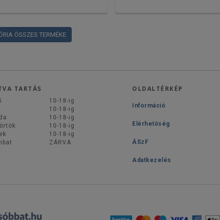
ÓRIA ÖSSZES TERMÉKE
TVA TARTÁS
OLDALTÉRKÉP
ő
10-18-ig
Információ
d
10-18-ig
da
10-18-ig
Elérhetőség
örtök
10-18-ig
ek
10-18-ig
ÁSzF
mbat
ZÁRVA
Adatkezelés