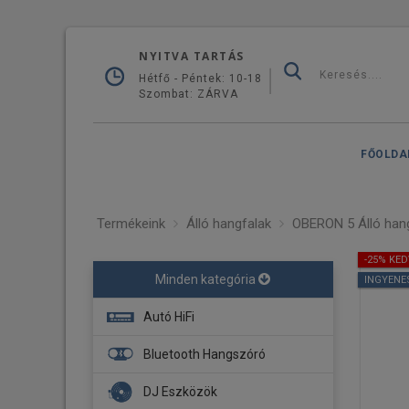
NYITVA TARTÁS
Hétfő - Péntek: 10-18
Szombat: ZÁRVA
FŐOLDA
Termékeink
Álló hangfalak
OBERON 5 Álló hang
-25% KE
Minden kategória
INGYENE
Autó HiFi
Fejegység
Bluetooth Hangszóró
Navigáció
DJ Eszközök
Erősítő