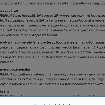
zpenzióval kombinálva visszaadja a részeket - szűretlen és nagy po
assugárzó
BERON 5-ben használt, teljesen új, 29 mm-es, ultra-könnyű lágy maga
ON sorozathoz fejlesztették ki - a jól bevált technológiákat a megl
es membrán uv hullámszövés alapján készül és az alacsonyabb fr
malizált. Ez biztosítja az optimális átadást a középsugárzóból a twee
on koherens felsõ középrészt teremt.
embrán nagy mérete lehetővé teszi, hogy a tweeter nagyobb hangny
gtekercs mozgásának pontos minimális megtartása mellett. A kupola
etriával lett megtervezve, mint az OPTICON és a RUBICON tweeterek
ssugárzó számára. A cél a kiterjesztett frekvenciaválasz és a szé
binálása.
nyű a pozícionálás
OBERON sorozatban alkalmazott anyagokat, crossovert és geometriát
sztották ki. Ez biztosítja a jól integrált hangot, még akkor is, ha nag
lyan csökken a harmonikus torzítás és a frekvenciatorzítást okozó d
krény
OBERON 5 szekrénye nagy sűrűségű, megmunkált MDF lapból készül -
gból. Az OBERON 5 szekrény nagyon merev konstrukciót használ, szi