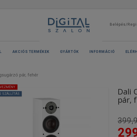
Belépés/Regi
L
AKCIÓS TERMÉKEK
GYÁRTÓK
INFORMÁCIÓ
ELÉR
sugárzó pár, fehér
DVEZMÉNY
Dali
S SZÁLLÍTÁS
pár, 
399,9
299