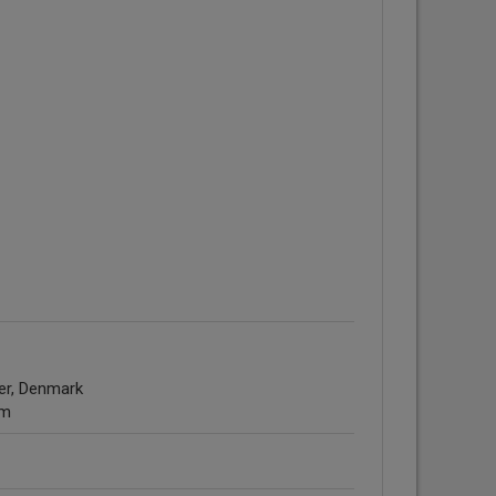
ger, Denmark
om