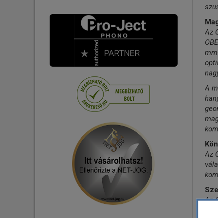
Lejátszó - Hálózati
szus
Digitális Koax kábel
Mini - Mikro HiFi
Mag
USB Audio kábel
Az O
Hangszedő
XLR kábel
OBER
Tartozék
LAN kábel
mm-
opti
Tápkábelek
nagy
Tápelosztók - Tápszűrők
A m
Csatlakozó - Adapter
han
geom
maga
kom
Kön
Az 
vála
komo
Sze
Az 
anya