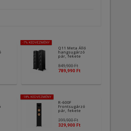
-7% KEDVEZMÉNY
Q11 Meta Álló
ó
hangsugárzó
pár, fekete
849,900 Ft
789,990 Ft
-18% KEDVEZMÉNY
R-600F
ó
Frontsugárzó
pár, fekete
399,900 Ft
329,900 Ft