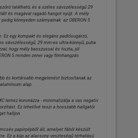
óró található, és a széles sávszélességű 29
ált és magával ragadó hangot nyújt. A mély
ok pedig könnyeden szárnyalnak: az OBERON 5
. Ez egy kompakt és elegáns padlósugárzó,
es sávszélességű, 29 mm-es ultra-könnyű, puha
al, hogy mély basszussal és tiszta, jól
BERON 5 minden zenei vagy filmhangzás
ebb és kortársabb megjelenést biztosítanak az
 alumínium alap.
lemez koronázza - minimalizálja a vas negatív
zítást. Ez lehetővé teszi a hosszabb hallgatói
et halljon.
csés papírpépből áll, amelyet fából készült
étre. Ez a kúp az alacsony veszteségű térhatású