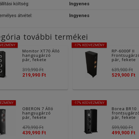
llítási költség:
Ingyenes
emélyes átvétel:
Ingyenes
gória további termékei
DVEZMÉNY
-17% KEDVEZMÉNY
Monitor XT70 Álló
RP-6000F II
hangsugárzó
Frontsugárz
pár, fekete
pár, fekete
319,990 Ft
639,900 Ft
219,990 Ft
529,900 Ft
VEZMÉNY
-17% KEDVEZMÉNY
OBERON 7 Álló
Borea BR10
hangsugárzó
frontsugárz
pár, fekete
pár, fekete
479,990 Ft
599,900 Ft
439,990 Ft
499,900 Ft