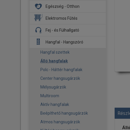
DJ Fejhallgató
Egészség - Otthon
Hangszóró
DJ Lemezjátszó
Mélysugárzó
Aroma diffúzor
Elektromos Fűtés
Kontroller
Hajó HiFi
Biztonsági kamera
Fűtőpanel
Fej - és Fülhallgató
Stúdió Monitor
Menetrögzítő kamerák
Légmosó
Infrapanel
Fejhallgató
Kiegészítő - Tartozék
Hangfal - Hangszóró
Légtisztító
Tartozék
Fülhallgató
Okos otthon
Hangfal szettek
Fejhallgató erősítő - DAC
Párásító
Álló hangfalak
Tartozék
Okos babazokni
Polc - Háttér hangfalak
Pizza sütő
Center hangsugárzók
Pizza sütő - Kiegészítő
Mélysugárzók
Ventilátor
Multiroom
Kiegészítő - Tartozék
Aktív hangfalak
Részl
Beépíthető hangsugárzók
Atmos hangsugárzók
Áll