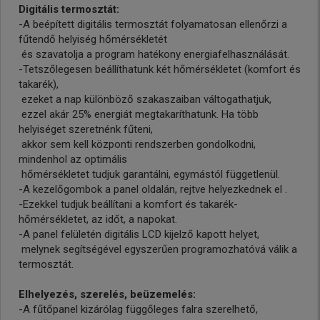
Digitális termosztát:
-A beépített digitális termosztát folyamatosan ellenőrzi a
fűtendő helyiség hőmérsékletét
és szavatolja a program hatékony energiafelhasználását.
-Tetszőlegesen beállíthatunk két hőmérsékletet (komfort és
takarék),
ezeket a nap különböző szakaszaiban váltogathatjuk,
ezzel akár 25% energiát megtakaríthatunk. Ha több
helyiséget szeretnénk fűteni,
akkor sem kell központi rendszerben gondolkodni,
mindenhol az optimális
hőmérsékletet tudjuk garantálni, egymástól függetlenül.
-A kezelőgombok a panel oldalán, rejtve helyezkednek el .
-Ezekkel tudjuk beállítani a komfort és takarék-
hőmérsékletet, az időt, a napokat.
-A panel felületén digitális LCD kijelző kapott helyet,
melynek segítségével egyszerűen programozhatóvá válik a
termosztát.
Elhelyezés, szerelés, beüzemelés:
-A fűtőpanel kizárólag függőleges falra szerelhető,