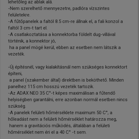
lehetőleg az ablak alá.
-Nem szerelhető mennyezetre, padlóra vízszintes
felületekre.
-A fűtőpanelek a faltól 8.5 cm-re állnak el, a fali konzol a
faltól 3 cm-t tart el.
-A csatlakoztatása a konnektorba földelt dug-villával
történik, a konnektor jó,
ha a panel mögé kerül, ebben az esetben nem látszik a
vezeték.
-Új építésnél, vagy kialakításnál nem szükséges konnektort
építeni,
a panel (szakember által) direktben is beköthető. Minden
panelhez 115 cm hosszú vezeték tartozik.
-Az ADAX NEO 35 C°-t képes maximálisan a fűtendő
helyiségben garantálni, erre azonban normál esetben nincs
szükség.
-A panelek felületi hőmérséklete maximum 50 C°, a
hőleadást nem a felületi hőmérséklet határozza meg,
hanem a gravitációs működés, általában a felületi
hőmérséklet nem éri el a 40 C° -t sem.