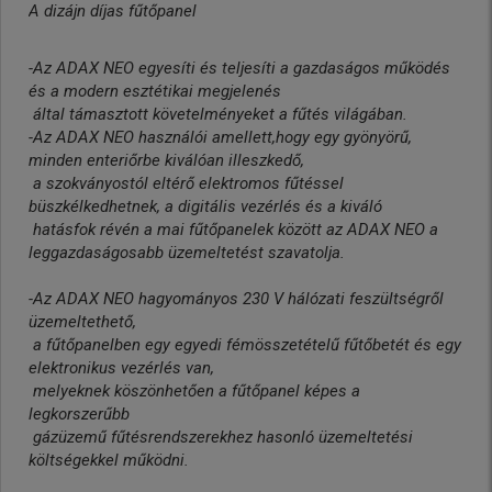
A dizájn díjas fűtőpanel
-Az ADAX NEO egyesíti és teljesíti a gazdaságos működés
és a modern esztétikai megjelenés
által támasztott követelményeket a fűtés világában.
-Az ADAX NEO használói amellett,hogy egy gyönyörű,
minden enteriőrbe kiválóan illeszkedő,
a szokványostól eltérő elektromos fűtéssel
büszkélkedhetnek, a digitális vezérlés és a kiváló
hatásfok révén a mai fűtőpanelek között az ADAX NEO a
leggazdaságosabb üzemeltetést szavatolja.
-Az ADAX NEO hagyományos 230 V hálózati feszültségről
üzemeltethető,
a fűtőpanelben egy egyedi fémösszetételű fűtőbetét és egy
elektronikus vezérlés van,
melyeknek köszönhetően a fűtőpanel képes a
legkorszerűbb
gázüzemű fűtésrendszerekhez hasonló üzemeltetési
költségekkel működni.