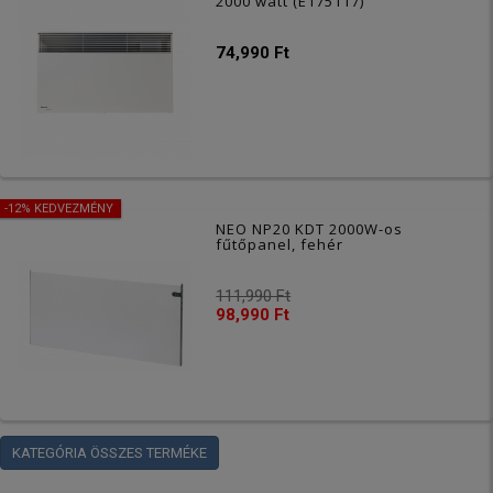
2000 watt (E175117)
74,990 Ft
-12% KEDVEZMÉNY
NEO NP20 KDT 2000W-os
fűtőpanel, fehér
111,990 Ft
98,990 Ft
KATEGÓRIA ÖSSZES TERMÉKE