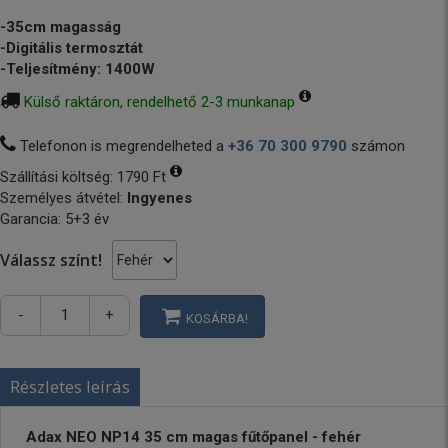
-35cm magasság
-Digitális termosztát
-Teljesítmény: 1400W
Külső raktáron, rendelhető 2-3 munkanap
Telefonon is megrendelheted a
+36 70 300 9790
számon
Szállítási költség:
1790 Ft
Személyes átvétel:
Ingyenes
Garancia: 5+3 év
Válassz színt!
-
+
KOSÁRBA!
Részletes leírás
Adax NEO NP14 35 cm magas fűtőpanel - fehér