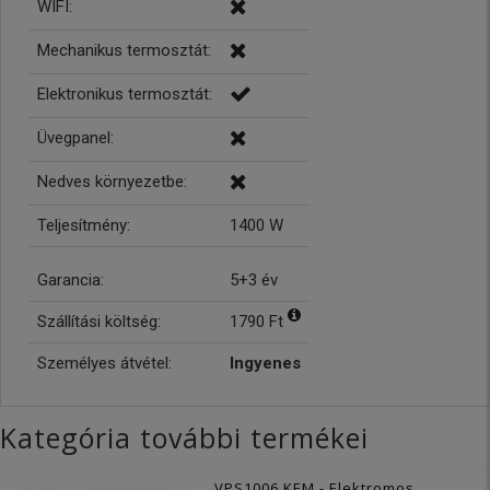
WIFI:
Mechanikus termosztát:
Elektronikus termosztát:
Üvegpanel:
Nedves környezetbe:
Teljesítmény:
1400 W
Garancia:
5+3 év
Szállítási költség:
1790 Ft
Személyes átvétel:
Ingyenes
Kategória további termékei
VPS1006 KEM - Elektromos