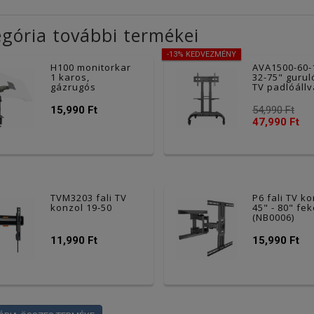
gória további termékei
-13% KEDVEZMÉNY
H100 monitorkar
AVA1500-60-
1 karos,
32-75" gurul
gázrugós
TV padlóáll
15,990 Ft
54,990 Ft
47,990 Ft
TVM3203 fali TV
P6 fali TV k
konzol 19-50
45" - 80" fe
(NB0006)
11,990 Ft
15,990 Ft