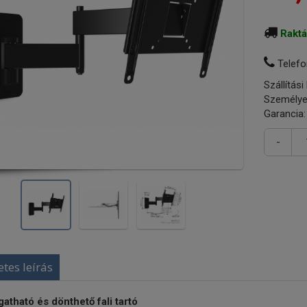
Rakt
Telefo
Szállítási
Személye
Garancia:
-
etes leírás
gatható és dönthető fali tartó