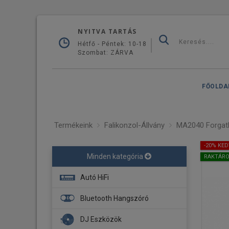
NYITVA TARTÁS
Hétfő - Péntek: 10-18
Szombat: ZÁRVA
FŐOLDA
Termékeink
Falikonzol-Állvány
MA2040 Forgath
-20% KE
Minden kategória
RAKTÁR
Autó HiFi
Fejegység
Bluetooth Hangszóró
Navigáció
DJ Eszközök
Erősítő