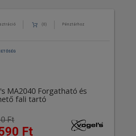
sztráció
(0)
Pénztárhoz
HETŐSÉG
's MA2040 Forgatható és
ető fali tartó
0 Ft
590 Ft