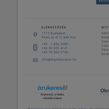
KATEG
ELÉRHETŐSÉG
NYI
1173 Budapest,
Hétf
Pesti út 41/C Kék Ház
Ked
Szer
+36 1 256 3580
Csüt
+36 30 525 4141
Pént
+36 70 300 9790
Szo
info@digitalszalon.hu
Árukereső, a hiteles
vásárlási kalauz