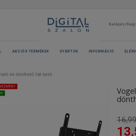
Belépés/Regi
L
AKCIÓS TERMÉKEK
GYÁRTÓK
INFORMÁCIÓ
ELÉR
ató és dönthető fali tartó
DVEZMÉNY
Vogel
ON
dönth
16,99
13,