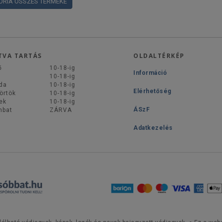
ÓRIA ÖSSZES TERMÉKE
TVA TARTÁS
OLDALTÉRKÉP
ő
10-18-ig
Információ
d
10-18-ig
da
10-18-ig
Elérhetőség
örtök
10-18-ig
ek
10-18-ig
ÁSzF
mbat
ZÁRVA
Adatkezelés