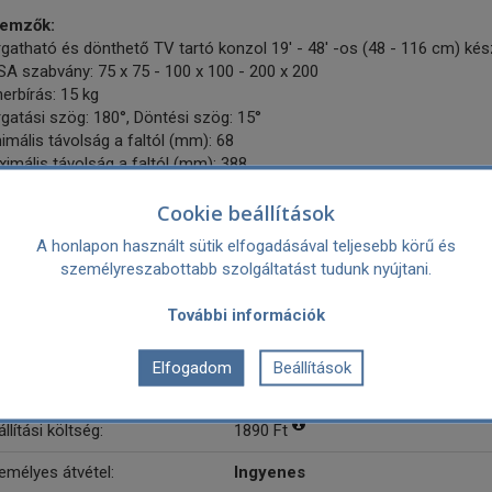
lemzők:
gatható és dönthető TV tartó konzol 19' - 48' -os (48 - 116 cm) ké
A szabvány: 75 x 75 - 100 x 100 - 200 x 200
erbírás: 15 kg
gatási szög: 180°, Döntési szög: 15°
imális távolság a faltól (mm): 68
imális távolság a faltól (mm): 388
A szabvány: 75 x 75, 100 x 100, 100 x 200, 200 x 100, 200 x 200
Cookie beállítások
atalos magyar márkaszerviz garancia.
A honlapon használt sütik elfogadásával teljesebb körű és
ártó:
Vogel's
személyreszabottabb szolgáltatást tudunk nyújtani.
Kereskedelmi név: Vogel’s B.V.
Postai cím: Hondsruglaan 93 5628 
További információk
Weboldal: https://vogels.com
Elfogadom
Beállítások
rancia:
1 év
llítási költség:
1890 Ft
emélyes átvétel:
Ingyenes