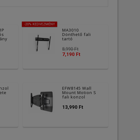
-20% KEDVEZMÉNY
1P
MA3010
ós
Dönthető fali
vány
tartó
8,990 Ft
7,190 Ft
onzol
EFW8145 Wall
kete
Mount Motion S
fali konzol
13,990 Ft