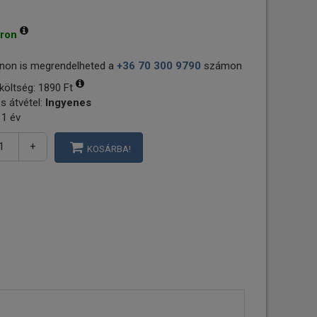
áron
non is megrendelheted a
+36 70 300 9790
számon
 költség:
1890 Ft
s átvétel:
Ingyenes
 1 év
+
KOSÁRBA!