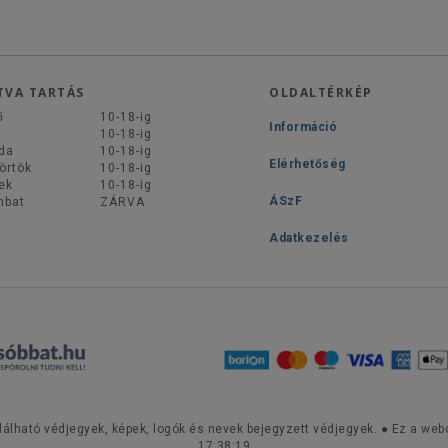
TVA TARTÁS
OLDALTÉRKÉP
ő
10-18-ig
Információ
d
10-18-ig
da
10-18-ig
Elérhetőség
örtök
10-18-ig
ek
10-18-ig
ÁSzF
mbat
ZÁRVA
Adatkezelés
lálható védjegyek, képek, logók és nevek bejegyzett védjegyek. ● Ez a webo
17:38:19