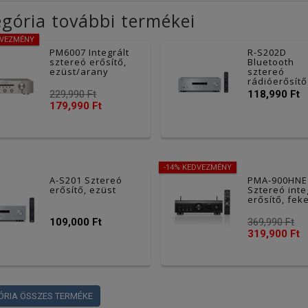
gória további termékei
DVEZMÉNY
PM6007 Integrált
R-S202D
sztereó erősítő,
Bluetooth
ezüst/arany
sztereó
rádióerősítő
DAB+, ezüst
229,990 Ft
118,990 Ft
179,990 Ft
-14% KEDVEZMÉNY
A-S201 Sztereó
PMA-900HNE
erősítő, ezüst
Sztereó inte
erősítő, fek
109,000 Ft
369,990 Ft
319,900 Ft
ÓRIA ÖSSZES TERMÉKE