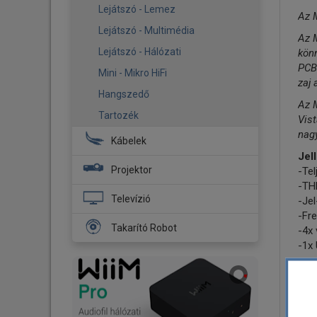
Kültéri hangsugárzók
Lejátszó - Lemez
Az M
Állványok - Konzolok
Lejátszó - Multimédia
Az M
Rezgéscsillapító - Tüske
Lejátszó - Hálózati
könn
alátét
PCB-
Mini - Mikro HiFi
zaj 
Hangszedő
Az M
Tartozék
Vist
nagy
Kábelek
Jel
Hálózati töltő
Projektor
-Te
-THD
USB töltő kábel
Házimozi projektor
Televízió
-Jel
Hangsugárzó kábel
-Fre
Full HD Televízió
Takarító Robot
HDMI kábel
-4x
-1x 
4K Ultra HD Televízió
Optikai kábel
Porszívó robot
HD Ready Televízió
Műs
Mélysugárzó kábel
Combo - 2in1
-US
Falikonzol-Állvány
RCA kábel
Feltörlő robot
-An
Tartozék
-Név
RCA - Jack kábel
Tartozék