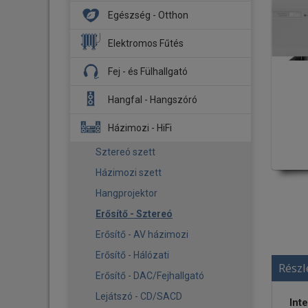
DJ Fejhallgató
Egészség - Otthon
Hangszóró
DJ Lemezjátszó
Mélysugárzó
Aroma diffúzor
Elektromos Fűtés
Kontroller
Hajó HiFi
Biztonsági kamera
Fűtőpanel
Fej - és Fülhallgató
Stúdió Monitor
Menetrögzítő kamerák
Légmosó
Infrapanel
Fejhallgató
Kiegészítő - Tartozék
Hangfal - Hangszóró
Légtisztító
Tartozék
Fülhallgató
Okos otthon
Hangfal szettek
Házimozi - HiFi
Fejhallgató erősítő - DAC
Párásító
Álló hangfalak
Sztereó szett
Tartozék
Okos babazokni
Polc - Háttér hangfalak
Házimozi szett
Pizza sütő
Center hangsugárzók
Hangprojektor
Pizza sütő - Kiegészítő
Mélysugárzók
Erősítő - Sztereó
Ventilátor
Multiroom
Erősítő - AV házimozi
Kiegészítő - Tartozék
Aktív hangfalak
Erősítő - Hálózati
Részl
Beépíthető hangsugárzók
Erősítő - DAC/Fejhallgató
Atmos hangsugárzók
Lejátszó - CD/SACD
Inte