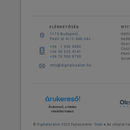
ELÉRHETŐSÉG
NYI
1173 Budapest,
Hétf
Pesti út 41/C Kék Ház
Ked
Szer
+36 1 256 3580
Csüt
+36 30 525 4141
Pént
+36 70 300 9790
Szo
info@digitalszalon.hu
Árukereső, a hiteles
vásárlási kalauz
©
Digitalszalon
2022 Fejlesztette:
Totel
● Az oldalon ta