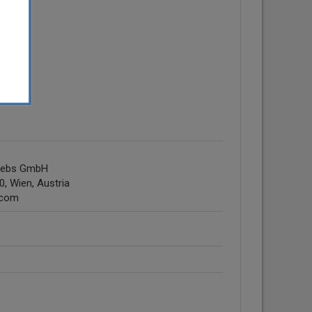
riebs GmbH
, Wien, Austria
.com