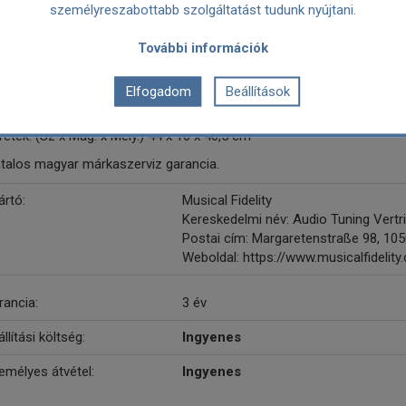
személyreszabottabb szolgáltatást tudunk nyújtani.
jes harmonikus torzítás: 0.01 %
 lecsatlakoztatható tápkábel
További információk
ono bemenet
kvenciaátvitel: 20Hz - 20kHz
B típusa: USB B
Elfogadom
Beállítások
meg (csomagolás nélkül): 14.6 kg
etek: (Sz x Mag. x Mély.) 44 x 10 x 40,5 cm
atalos magyar márkaszerviz garancia.
ártó:
Musical Fidelity
Kereskedelmi név: Audio Tuning Vert
Postai cím: Margaretenstraße 98, 1050
Weboldal: https://www.musicalfidelity
rancia:
3 év
llítási költség:
Ingyenes
emélyes átvétel:
Ingyenes