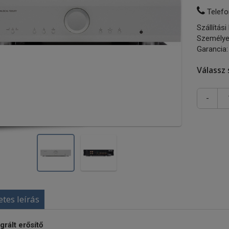
Telefo
Szállítási
Személye
Garancia:
Válassz 
-
etes leírás
grált erősítő