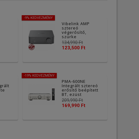
-9% KEDVEZMÉNY
Vibelink AMP
sztereó
végerősítő,
szürke
134,990 Ft
123,500 Ft
-19% KEDVEZMÉNY
PMA-600NE
grált
Integrált sztereó
ete
erősítő beépített
BT, ezüst
209,990 Ft
169,990 Ft