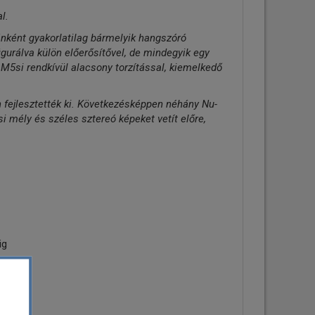
l.
ánként gyakorlatilag bármelyik hangszóró
gurálva külön előerősítővel, de mindegyik egy
M5si rendkívül alacsony torzítással, kiemelkedő
n fejlesztették ki. Következésképpen néhány Nu-
 mély és széles sztereó képeket vetít előre,
ig