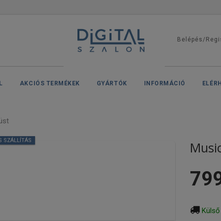
Belépés/Regi
L
AKCIÓS TERMÉKEK
GYÁRTÓK
INFORMÁCIÓ
ELÉR
üst
S SZÁLLÍTÁS
Music
799
Külső