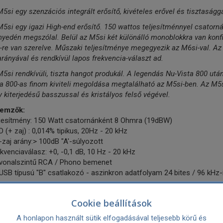
5si egy szenzációs integrált erősítő, kivételes erővel és tisztaságga
5si egy igazi High-end erősítő. 150 wattos teljesítménnyel csatorn
yedén megszólal. Belül az M5si két különálló monoblokkra van konfi
re van szerelve. Műszaki teljesítménye megegyezik az M6si-val. Az 
arányával és rendkívül lapos frekvencia-választ ad.
5si rendkívüli, tiszta hangot produkál. A legendás Nu-Vista 800 utá
a 800-as finom kiviteli megoldása megtalálható az M5si-ben. Az M5si
 kiterjedésű basszussal és kristályos felső végével.
lemzők:
ljesítmény: 150 Watt csatornánként 8 Ohmra (19dBW)
 (+ zaj) : 0,014% tipikus, 20Hz - 20 kHz
-zaj arány:> 100dB "A'-súlyozott
kvenciaválasz: +0, -0,1 dB, 10 Hz - 20 kHz
 vonalszintű RCA / Phono bemenet
USB típusú "B" csatlakozó - aszinkron adatfolyam 24 bites / 96 kHz-
zaki adatok:
B csatlakozás
Cookie beállítások
alóg audio bemenetek: 4 db
A honlapon használt sütik elfogadásával teljesebb körű és
leges teljesítmény: 150 Watt