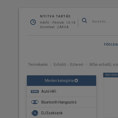
NYITVA TARTÁS
Hétfő - Péntek: 10-18
Szombat: ZÁRVA
FŐOLDA
Termékeink
Erősítő - Sztereó
M5si erősítő, ez
INGYENE
Minden kategória
Autó HiFi
Fejegység
Bluetooth Hangszóró
Navigáció
DJ Eszközök
Erősítő