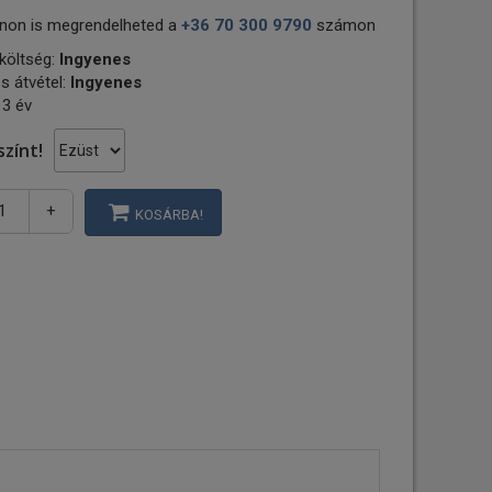
non is megrendelheted a
+36 70 300 9790
számon
 költség:
Ingyenes
s átvétel:
Ingyenes
 3 év
színt!
+
KOSÁRBA!