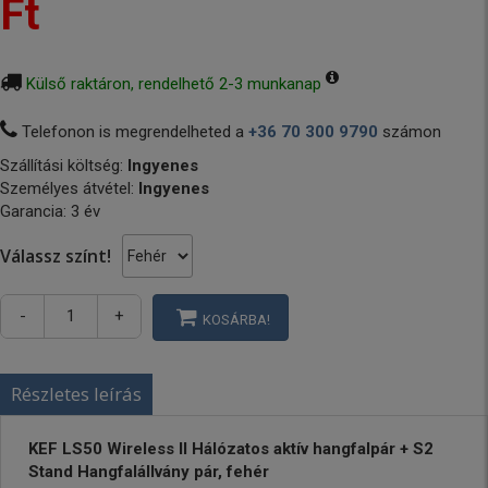
Ft
Külső raktáron, rendelhető 2-3 munkanap
Telefonon is megrendelheted a
+36 70 300 9790
számon
Szállítási költség:
Ingyenes
Személyes átvétel:
Ingyenes
Garancia: 3 év
Válassz színt!
-
+
KOSÁRBA!
Részletes leírás
KEF LS50 Wireless II Hálózatos aktív hangfalpár + S2
Stand Hangfalállvány pár, fehér