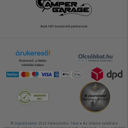
Autó HiFi beszerelő partnerünk
Árukereső, a hiteles
vásárlási kalauz
©
Digitalszalon
2022 Fejlesztette:
Totel
● Az oldalon található