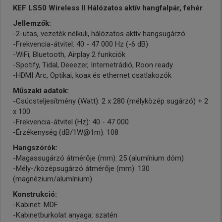
KEF LS50 Wireless II Hálózatos aktív hangfalpár, fehér
Jellemzők:
-2-utas, vezeték nélküli, hálózatos aktív hangsugárzó
-Frekvencia-átvitel: 40 - 47 000 Hz (-6 dB)
-WiFi, Bluetooth, Airplay 2 funkciók
-Spotify, Tidal, Deeezer, Internetrádió, Roon ready
-HDMI Arc, Optikai, koax és ethernet csatlakozók
Műszaki adatok:
-Csúcsteljesítmény (Watt): 2 x 280 (mélyközép sugárzó) + 2
x 100
-Frekvencia-átvitel (Hz): 40 - 47 000
-Érzékenység (dB/1W@1m): 108
Hangszórók:
-Magassugárzó átmérője (mm): 25 (alumínium dóm)
-Mély-/középsugárzó átmérője (mm): 130
(magnézium/alumínium)
Konstrukció:
-Kabinet: MDF
-Kabinetburkolat anyaga: szatén