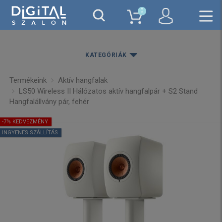
0
KATEGÓRIÁK
Termékeink
Aktív hangfalak
LS50 Wireless II Hálózatos aktív hangfalpár + S2 Stand
Hangfalállvány pár, fehér
-7% KEDVEZMÉNY
INGYENES SZÁLLÍTÁS