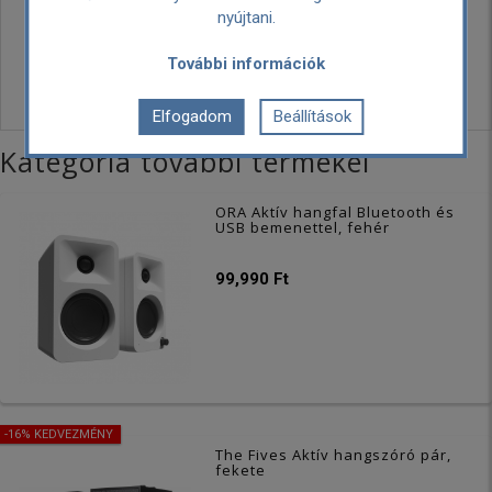
Garancia:
3 év
nyújtani.
Szállítási költség:
Ingyenes
További információk
Személyes átvétel:
Ingyenes
Elfogadom
Beállítások
Kategória további termékei
ORA Aktív hangfal Bluetooth és
USB bemenettel, fehér
99,990 Ft
-16% KEDVEZMÉNY
The Fives Aktív hangszóró pár,
fekete