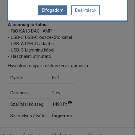
KA13 beállításain, pl. szűrők, SPDIF mód, firmware
Elfogadom
Beállítások
frissítések.
A csomag tartalma:
- FiiO KA13 DAC+AMP
- USB-C USB-C összekötő kábel
- USB-A USB-C adapter
- USB-C Lightning kábel
- Használati útmutató
Hivatalos magyar márkaszerviz garancia.
Gyártó:
FiiO
Garancia:
2 év
Szállítási költség:
1490 Ft
Személyes átvétel:
Ingyenes