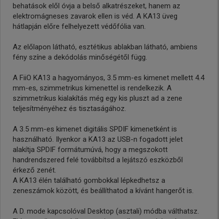
behatások elől óvja a belső alkatrészeket, hanem az
elektromágneses zavarok ellen is véd. A KA13 üveg
hátlapján előre felhelyezett védőfólia van.
Az előlapon látható, esztétikus ablakban látható, ambiens
fény színe a dekódolás minőségétől függ.
A FiiO KA13 a hagyományos, 3.5 mm-es kimenet mellett 4.4
mm-es, szimmetrikus kimenettel is rendelkezik. A
szimmetrikus kialakítás még egy kis pluszt ad a zene
teljesítményéhez és tisztaságához.
A 3.5 mm-es kimenet digitális SPDIF kimenetként is
használható. Ilyenkor a KA13 az USB-n fogadott jelet
alakítja SPDIF formátumúvá, hogy a megszokott
handrendszered felé továbbítsd a lejátszó eszközből
érkező zenét.
A KA13 élén található gombokkal lépkedhetsz a
zeneszámok között, és beállíthatod a kívánt hangerőt is.
A D. mode kapcsolóval Desktop (asztali) módba válthatsz.