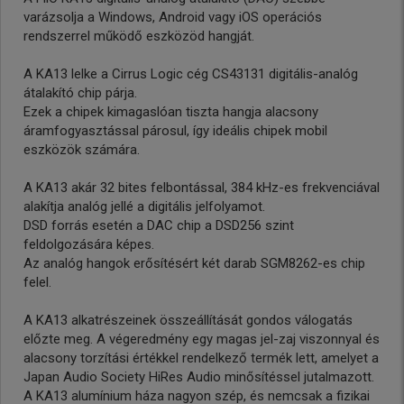
varázsolja a Windows, Android vagy iOS operációs
rendszerrel működő eszközöd hangját.
A KA13 lelke a Cirrus Logic cég CS43131 digitális-analóg
átalakító chip párja.
Ezek a chipek kimagaslóan tiszta hangja alacsony
áramfogyasztással párosul, így ideális chipek mobil
eszközök számára.
A KA13 akár 32 bites felbontással, 384 kHz-es frekvenciával
alakítja analóg jellé a digitális jelfolyamot.
DSD forrás esetén a DAC chip a DSD256 szint
feldolgozására képes.
Az analóg hangok erősítésért két darab SGM8262-es chip
felel.
A KA13 alkatrészeinek összeállítását gondos válogatás
előzte meg. A végeredmény egy magas jel-zaj viszonnyal és
alacsony torzítási értékkel rendelkező termék lett, amelyet a
Japan Audio Society HiRes Audio minősítéssel jutalmazott.
A KA13 alumínium háza nagyon szép, és nemcsak a fizikai