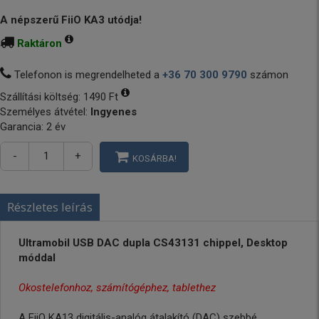
A népszerű FiiO KA3 utódja!
Raktáron
Telefonon is megrendelheted a
+36 70 300 9790
számon
Szállítási költség:
1490 Ft
Személyes átvétel:
Ingyenes
Garancia: 2 év
-
+
KOSÁRBA!
Részletes leírás
Ultramobil USB DAC dupla CS43131 chippel, Desktop
móddal
Okostelefonhoz, számítógéphez, tablethez
A FiiO KA13 digitális-analóg átalakító (DAC) szebbé