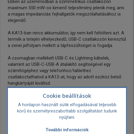
Ebben az üzemmódban a szimmetrikus csatlakozón
maximum 550 mW-os kimenő teljesítmény jelenik meg, ami
a magas impedanciás fejhallgatók megszólaltatásához is
elegendő.
A KA13-ban nincs akkumulátor, így nem kell feltölteni azt. A
termék a tetején elhelyezkedő, USB-C csatlakozón keresztül
a zenei jelfolyam mellett a tápfeszültséget is fogadja.
A csomagban mellékelt USB-C és Lightning kábelek,
valamint az USB-C-USB-A átalakító segítségével egy
számítógéphez vagy telefonhoz/tablethez
csatlakoztathatod a KA13-at, hogy az adott eszköz belső
hangkártyáját kiváltsd.
Cookie beállítások
A FiiO KA13-höz érdemes letölteni:
A honlapon használt sütik elfogadásával teljesebb
- Windows operációs rendszerre az USB DAC drivert a
körű és személyreszabottabb szolgáltatást tudunk
fiio.hu/letoltes oldalról, ha valami miatt nem települ
nyújtani.
automatikusan az illesztőprogram.
- A FiiO Control Appot a Google Play Store-ból, hogy
További információk
androidos eszközödről finomhangolásokat hajthass végre a