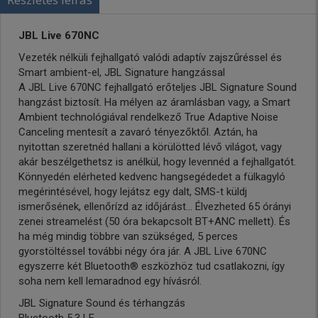
JBL Live 670NC
Vezeték nélküli fejhallgató valódi adaptív zajszűréssel és
Smart ambient-el, JBL Signature hangzással
A JBL Live 670NC fejhallgató erőteljes JBL Signature Sound
hangzást biztosít. Ha mélyen az áramlásban vagy, a Smart
Ambient technológiával rendelkező True Adaptive Noise
Canceling mentesít a zavaró tényezőktől. Aztán, ha
nyitottan szeretnéd hallani a körülötted lévő világot, vagy
akár beszélgethetsz is anélkül, hogy levennéd a fejhallgatót.
Könnyedén elérheted kedvenc hangsegédedet a fülkagyló
megérintésével, hogy lejátsz egy dalt, SMS-t küldj
ismerősének, ellenőrízd az időjárást... Élvezheted 65 órányi
zenei streamelést (50 óra bekapcsolt BT+ANC mellett). És
ha még mindig többre van szükséged, 5 perces
gyorstöltéssel további négy óra jár. A JBL Live 670NC
egyszerre két Bluetooth® eszközhöz tud csatlakozni, így
soha nem kell lemaradnod egy hívásról.
JBL Signature Sound és térhangzás