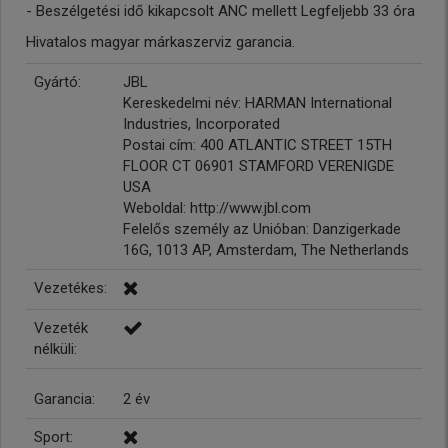
- Beszélgetési idő kikapcsolt ANC mellett Legfeljebb 33 óra
Hivatalos magyar márkaszerviz garancia.
Gyártó:
JBL
Kereskedelmi név: HARMAN International
Industries, Incorporated
Postai cím: 400 ATLANTIC STREET 15TH
FLOOR CT 06901 STAMFORD VERENIGDE
USA
Weboldal: http://www.jbl.com
Felelős személy az Unióban: Danzigerkade
16G, 1013 AP, Amsterdam, The Netherlands
Vezetékes:
Vezeték
nélküli:
Garancia:
2 év
Sport: