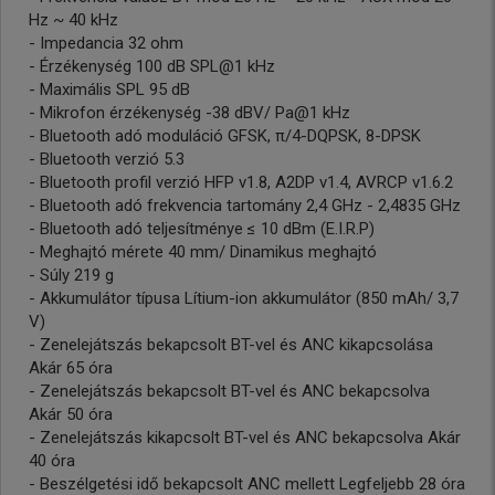
Hz ~ 40 kHz
- Impedancia 32 ohm
- Érzékenység 100 dB SPL@1 kHz
- Maximális SPL 95 dB
- Mikrofon érzékenység -38 dBV/ Pa@1 kHz
- Bluetooth adó moduláció GFSK, π/4-DQPSK, 8-DPSK
- Bluetooth verzió 5.3
- Bluetooth profil verzió HFP v1.8, A2DP v1.4, AVRCP v1.6.2
- Bluetooth adó frekvencia tartomány 2,4 GHz - 2,4835 GHz
- Bluetooth adó teljesítménye ≤ 10 dBm (E.I.R.P)
- Meghajtó mérete 40 mm/ Dinamikus meghajtó
- Súly 219 g
- Akkumulátor típusa Lítium-ion akkumulátor (850 mAh/ 3,7
V)
- Zenelejátszás bekapcsolt BT-vel és ANC kikapcsolása
Akár 65 óra
- Zenelejátszás bekapcsolt BT-vel és ANC bekapcsolva
Akár 50 óra
- Zenelejátszás kikapcsolt BT-vel és ANC bekapcsolva Akár
40 óra
- Beszélgetési idő bekapcsolt ANC mellett Legfeljebb 28 óra