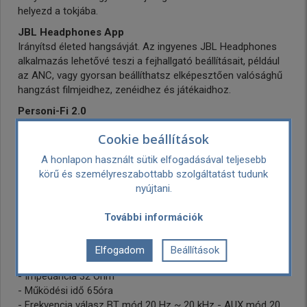
helyezd a tokjába.
JBL Headphones App
Irányítsd életed hangsávját. Az ingyenes JBL Headphones
alkalmazás lehetővé teszi a fejhallgató beállításait, például
az ANC, vagy gyorsan beállíthatsz elképesztően valósághű
hangzást filmjeidhez, zenéidhez és játékaidhoz.
Personi-Fi 2.0
A My JBL Headphones alkalmazás személyre szabja az
Cookie beállítások
élményét csak számodra. Automatikusan beállít egy egyéni
hangprofilt, amely az készen áll minden alkalommal, amikor
A honlapon használt sütik elfogadásával teljesebb
felveszed a fejhallgatót
körű és személyreszabottabb szolgáltatást tudunk
nyújtani.
- Akkumlátor kapacitás 850mAh
- Membrán méret 40
További információk
- Minimum frekvencia 20Hz
- Maximum frekvencia 20000Hz
- Kompatibilitás Andorid, iOS
Elfogadom
Beállítások
- Akkumlátor töltési idő 2óra
- Impedancia 32 Ohm
- Működési idő 65óra
- Frekvencia válasz BT mód 20 Hz ~ 20 kHz - AUX mód 20