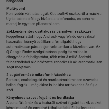
hangoddal.
Multi-point
Könnyedén válthatsz egyik Bluetooth® eszközről a másikra.
Ugrás tabletedről egy hívásra a telefonodra, és soha ne
maradj le egyetlen pillanatról sem.
Zökkenőmentes csatlakozás bármilyen eszközzel
Függetlenül attól, hogy Android- vagy Windows-eszközt
használsz, könnyű beállítani a fejhallgatót hogy
automatikusan párosodjon vele, amikor a közelben van. Az
új Google Finder szolgáltatással pedig Ha valaha is
elhagynád a fejhallgatódat, több mint 3 millió Android-
felhasználóból álló hálózattal rendelkezik aki automatikusan
segít megtalálni
2 sugárformázó mikrofon hívásokhoz
Barátaid, családtagjaid és munkatársaid minden szavadat
hallani fogják – még akkor is, ha kint tartózkodsz és fúj a
szél.
Kényelmes szövet fejpánt és hordtáska
A puha fülpárnák és a texturált szövet fejpánt teszik ezeket
kényelmessé és egyedivé fejhallgatódat. És ha leveszed