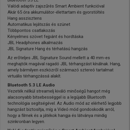
Bluetooth 5.3 LE
Valódi adaptív zajszűrés Smart Ambient funkcióval
Akár 65 óra akkumulátor-élettartam és gyorstöltés
Hang asszisztens
Automatikus lejátszás és szünet
Többpontos csatlakozás
Kényelmes szövet fejpánt és hordtáska
JBL Headphones alkalmazás
JBL Signature Hang és térhatású hangzás
Az erőteljes JBL Signature Sound mellett a 40 mm-es
meghajtók magával ragadó JBL térhangzást kínálnak. Hang,
amely bármilyen eszközről származó sztereó tartalmat
virtuális térhangzássá alakít.
Bluetooth 5.3 LE Audio
Vezeték nélkül streamelj kiváló minőségű hangot még
alacsonyabb bitsebességgel is a legújabb Bluetooth
technológia segítségével. Az Audio mód az elérhető legjobb
hangzást biztosítja, míg a Videó mód gondoskodik arról,
hogy a filmek és a játékok hangja és látványa mindig
szinkronban legyen.