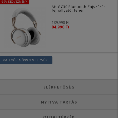
-39% KEDVEZMÉNY
AH-GC30 Bluetooth Zajszűrős
fejhallgató, fehér
139,990 Ft
84,990 Ft
KATEGÓRIA ÖSSZES TERMÉKE
ELÉRHETŐSÉG
NYITVA TARTÁS
OLDALTÉRKÉP