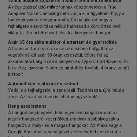
Valódi adaptív zajszűrés a Smart Ambient funkcióval
A négy zajérzékelő mikrofonnak köszönhetően a True
Adaptive Noise Canceling nem vonja el a figyelmet, hogy a
tanulmányaidra összpontosíts. És ha akarod hogy a
fejhallgató eltávolítása nélkül hallhassd a körülötted lévő
világot, a Smart Ambient élesíti a környezet hangjait.
Akár 65 óra akkumulátor-élettartam és gyorstöltés
A hosszan tartó szórakozás érdekében hallgathatsz
vezeték nélkül akár 50 órán keresztül, töltse fel az
akkumulátort alig 2 óra a kényelmes Type-C USB-kábellel. És
ha sietsz, gyorsan 5 perces újratöltés további 4 órányi zenét
biztosít
Automatikus lejátszás és szünet
Vedd le a fejhallgatót, a zene leáll. Tedd vissza, újra indul a
zene. Azt valóban nem is lehetne egyszerűbb.
Hang asszisztens
A hangod segítségével tedd egyedivé hangszóródat az
intuitív hangszóró-vezérlőkkel, amelyek szabályozzák a
hangerőt, a mély- és a magas hangokat. Az Alexa vagy a
Google Assistant segítségével vezérelheted eszközöd a