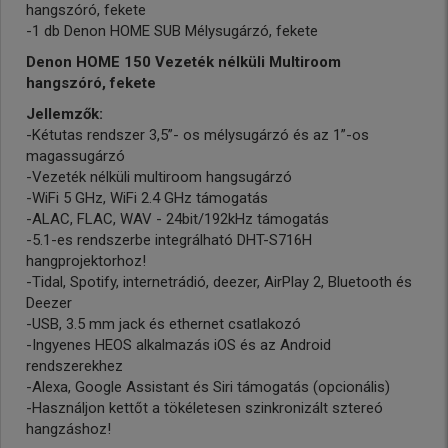
hangszóró, fekete
-1 db Denon HOME SUB Mélysugárzó, fekete
Denon HOME 150 Vezeték nélküli Multiroom
hangszóró, fekete
Jellemzők:
-Kétutas rendszer 3,5”- os mélysugárzó és az 1”-os
magassugárzó
-Vezeték nélküli multiroom hangsugárzó
-WiFi 5 GHz, WiFi 2.4 GHz támogatás
-ALAC, FLAC, WAV - 24bit/192kHz támogatás
-5.1-es rendszerbe integrálható DHT-S716H
hangprojektorhoz!
-Tidal, Spotify, internetrádió, deezer, AirPlay 2, Bluetooth és
Deezer
-USB, 3.5 mm jack és ethernet csatlakozó
-Ingyenes HEOS alkalmazás iOS és az Android
rendszerekhez
-Alexa, Google Assistant és Siri támogatás (opcionális)
-Használjon kettőt a tökéletesen szinkronizált sztereó
hangzáshoz!