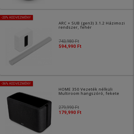
-20% KEDVEZMÉNY
ARC + SUB (gen3) 3.1.2 Házimozi
rendszer, fehér
743,980 Ft
594,990 Ft
-36% KEDVEZMÉNY
HOME 350 Vezeték nélküli
Multiroom hangszóró, fekete
279,990 Ft
179,990 Ft