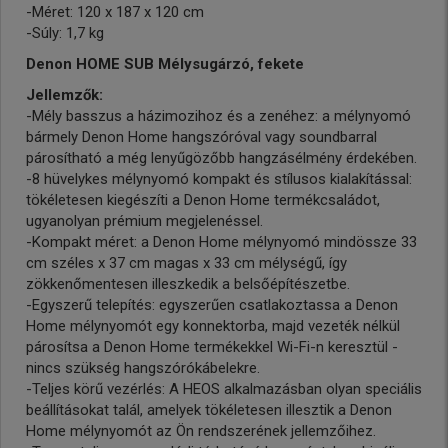
-Méret: 120 x 187 x 120 cm
-Súly: 1,7 kg
Denon HOME SUB Mélysugárzó, fekete
Jellemzők:
-Mély basszus a házimozihoz és a zenéhez: a mélynyomó
bármely Denon Home hangszóróval vagy soundbarral
párosítható a még lenyűgözőbb hangzásélmény érdekében.
-8 hüvelykes mélynyomó kompakt és stílusos kialakítással:
tökéletesen kiegészíti a Denon Home termékcsaládot,
ugyanolyan prémium megjelenéssel.
-Kompakt méret: a Denon Home mélynyomó mindössze 33
cm széles x 37 cm magas x 33 cm mélységű, így
zökkenőmentesen illeszkedik a belsőépítészetbe.
-Egyszerű telepítés: egyszerűen csatlakoztassa a Denon
Home mélynyomót egy konnektorba, majd vezeték nélkül
párosítsa a Denon Home termékekkel Wi-Fi-n keresztül -
nincs szükség hangszórókábelekre.
-Teljes körű vezérlés: A HEOS alkalmazásban olyan speciális
beállításokat talál, amelyek tökéletesen illesztik a Denon
Home mélynyomót az Ön rendszerének jellemzőihez.