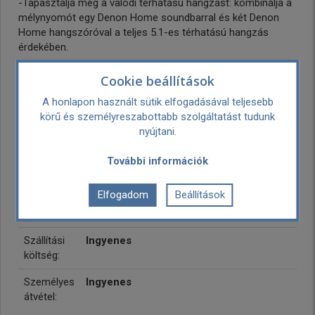
-Tapasztalja meg a valódi térhatású hangzást: kombinálja a
mélynyomót egy Denon Home soundbarral és két Denon
Home hangszóróval a teljes 5.1-es térhatású hangzás
érdekében.
Gyártó:
Denon
Cookie beállítások
Kereskedelmi név: D&M Holdings Inc.
A honlapon használt sütik elfogadásával teljesebb
Postai cím: 2-1 Nisshin-cho, Kawasaki-ku,
körű és személyreszabottabb szolgáltatást tudunk
Kawasaki, Kanagawa, 210-8569, Japan
nyújtani.
Weboldal: https://www.denon.com
Felelős személy az Unióban: D&M Europe
További információk
B.V. Oude Stadsgracht 1, 5611 DD Eindhoven,
Netherlands Email:GPSR@masimo.com
Elfogadom
Beállítások
Garancia:
3 év
Szállítási
Ingyenes
költség:
Személyes
Ingyenes
átvétel: