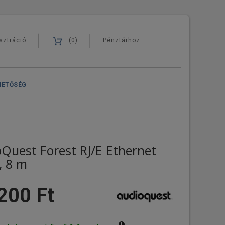
sztráció
(0)
Pénztárhoz
HETŐSÉG
Quest Forest RJ/E Ethernet
, 8 m
200 Ft