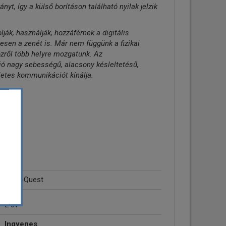
nyt, így a külső borításon található nyilak jelzik
ák, használják, hozzáférnek a digitális
esen a zenét is. Már nem függünk a fizikai
zről több helyre mozgatunk. Az
ió nagy sebességű, alacsony késleltetésű,
életes kommunikációt kínálja.
AudioQuest
2 év
Ingyenes