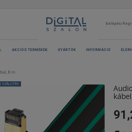
Belépés/Regi
L
AKCIÓS TERMÉKEK
GYÁRTÓK
INFORMÁCIÓ
ELÉR
bel, 8 m
S SZÁLLÍTÁS
Audio
kábel
91,