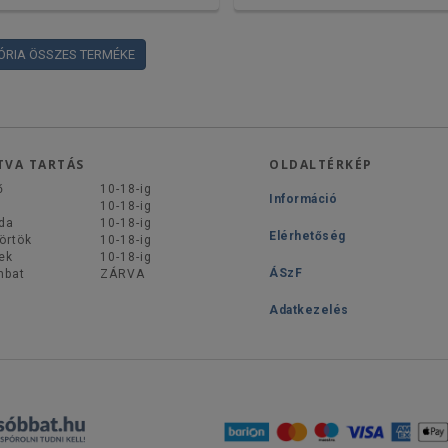
ÓRIA ÖSSZES TERMÉKE
TVA TARTÁS
OLDALTÉRKÉP
ő
10-18-ig
Információ
d
10-18-ig
da
10-18-ig
Elérhetőség
örtök
10-18-ig
ek
10-18-ig
ÁSzF
mbat
ZÁRVA
Adatkezelés