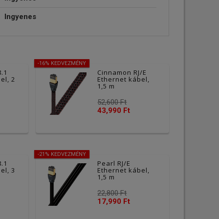
Ingyenes
-16% KEDVEZMÉNY
8.1
Cinnamon RJ/E
el, 2
Ethernet kábel,
1,5 m
52,600 Ft
43,990 Ft
-21% KEDVEZMÉNY
8.1
Pearl RJ/E
el, 3
Ethernet kábel,
1,5 m
22,800 Ft
17,990 Ft