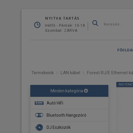
NYITVA TARTÁS
Hétfő - Péntek: 10-18
Szombat: ZÁRVA
FŐOLDA
Termékeink
LAN kábel
Forest RJ/E Ethernet ká
INGYENE
Minden kategória
Autó HiFi
Fejegység
Bluetooth Hangszóró
Navigáció
DJ Eszközök
Erősítő