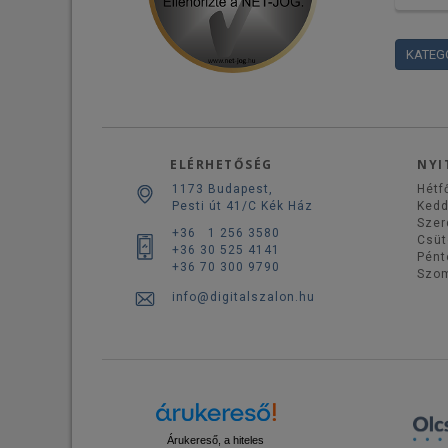
KATEG
ELÉRHETŐSÉG
NYI
1173 Budapest,
Hétf
Pesti út 41/C Kék Ház
Ked
Szer
+36 1 256 3580
Csüt
+36 30 525 4141
Pént
+36 70 300 9790
Szo
info@digitalszalon.hu
Árukereső, a hiteles