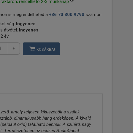
 raktáron, rendelhető 2-3 munkanap
non is megrendelheted a
+36 70 300 9790
számon
 költség:
Ingyenes
s átvétel:
Ingyenes
 2 év
+
KOSÁRBA!
zető, amely teljesen kiküszöböli a szálak
isztább, dinamikusabb hang érdekében. A kiváló
például oxid) található bennük. A szilárd, nagy
áját. Természetesen az összes AudioQuest