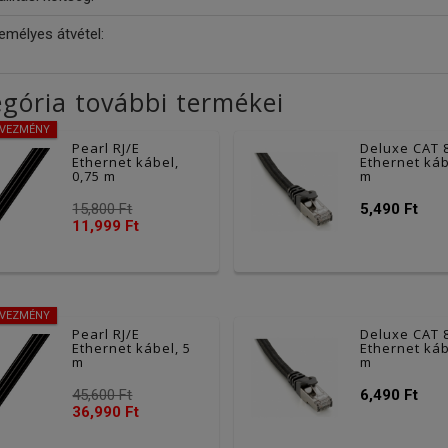
emélyes átvétel:
gória további termékei
DVEZMÉNY
Pearl RJ/E
Deluxe CAT 
Ethernet kábel,
Ethernet káb
0,75 m
m
15,800 Ft
5,490 Ft
11,999 Ft
DVEZMÉNY
Pearl RJ/E
Deluxe CAT 
Ethernet kábel, 5
Ethernet káb
m
m
45,600 Ft
6,490 Ft
36,990 Ft