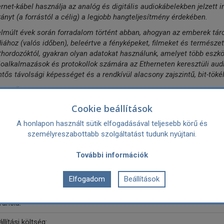
rnet-kábel használja az analóg és digitális audiokábelekben jelzett irá
rányt (a forrástól a célig) a legjobb hangteljesítmény érdekében.
lmúlt évek során forradalom történt abban, ahogyan az emberek tárolj
ához (valós időben), beleértve a fényképeket, filmeket és természet
hordozóktól, gyakran olyan adatokat használunk, amelyet több eszkö
oalkalmazások és protokollok számára az Etherneten keresztüli aud
ntős távolsági képességet és a rendkívül alacsony zajszintű, bit-tök
lemzők:
el típusa: RJ/E ethernet
Cookie beállítások
sorolása: CAT 7
yaga: 0,5% ezüst
A honlapon használt sütik elfogadásával teljesebb körű és
getelés: Nagy sűrűségű Polietilén
személyreszabottabb szolgáltatást tudunk nyújtani.
atlakozó: aranyozott
További információk
atalos magyar márkaszerviz garancia.
ártó:
Elfogadom
Beállítások
rancia:
llítási költség: