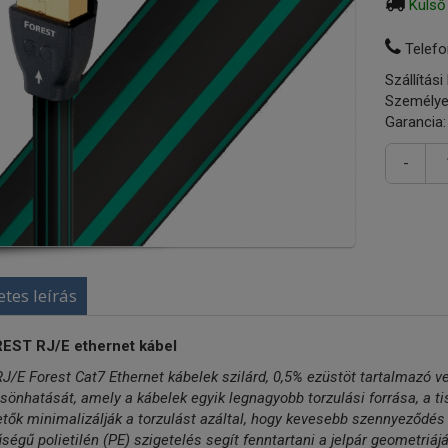
Külső
Telefo
Szállítási
Személye
Garancia:
-
etes leírás
EST RJ/E ethernet kábel
J/E Forest Cat7 Ethernet kábelek szilárd, 0,5% ezüstöt tartalmazó ve
sönhatását, amely a kábelek egyik legnagyobb torzulási forrása, a t
tők minimalizálják a torzulást azáltal, hogy kevesebb szennyeződés (
ségű polietilén (PE) szigetelés segít fenntartani a jelpár geometri