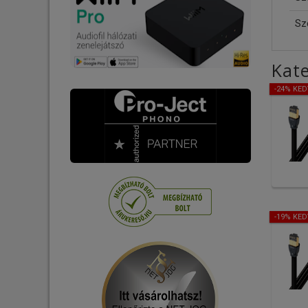
Falikonzol-Állvány
Feltörlő robot
Sz
Tartozék
Tartozék
Kate
-24% KE
-19% KE