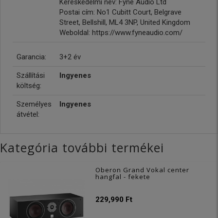
Kereskedelmi név: Fyne Audio Ltd
Postai cím: No1 Cubitt Court, Belgrave
Street, Bellshill, ML4 3NP, United Kingdom
Weboldal: https://www.fyneaudio.com/
Garancia:
3+2 év
Szállítási
Ingyenes
költség:
Személyes
Ingyenes
átvétel:
Kategória további termékei
Oberon Grand Vokal center
hangfal - fekete
229,990 Ft