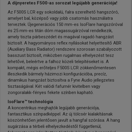
A díjnyeretes F500-as sorozat legújabb generációja!
Az F500S LCR egy sokoldalú, falra szerelhető hangszóró,
amelyet bal, középső vagy jobb csatornás használatra
terveztek. Újegenerációs 150 mm-es IsoFlare hangszóróval
és 25 mm-es titán dóm magassugárzóval rendelkezik,
amely tiszta párbeszédet és magával ragadó hangzást
biztosít. A hagyományos reflex nyílásokat helyettesítő ABR
(Auxiliary Bass Radiator) rendszere szorosan szabályozott
basszust biztosít, miközben rugalmas elhelyezést tesz
lehetővé, beleértve a falhoz közeli telepítéseket is. A
kompakt, mégis erőteljes F500S LCR zökkenőmentesen
illeszkedik bármely házimozi konfigurációba, precíz,
dinamikus hangzást biztosítva a Fyne Audio jellegzetes
tisztaságával. Két valódi fafurnér kivitelben vagy
zongoralakk-fényes fekete színben kapható.
IsoFlare™ technológia
A koncentrikus meghajtók legújabb generációja,
fantasztikus színpadképpel. Az új tölcsér kialakításnak
köszönhetően jelentősen javult a hangfal szórása. A hang
sugárzása a térbeli elhelyezkedéstől függetlenül,