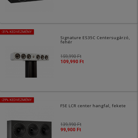
-31% KEDVEZMÉNY
Signature ES35C Centersugárzó,
fehér
159,990 Ft
109,990 Ft
-29% KEDVEZMÉNY
F5E LCR center hangfal, fekete
139,990 Ft
99,900 Ft