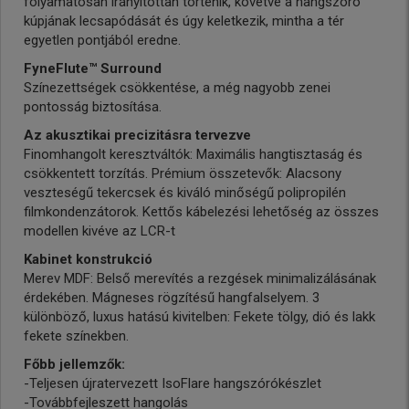
folyamatosan irányítottan történik, követve a hangszóró
kúpjának lecsapódását és úgy keletkezik, mintha a tér
egyetlen pontjából eredne.
FyneFlute™ Surround
Színezettségek csökkentése, a még nagyobb zenei
pontosság biztosítása.
Az akusztikai precizitásra tervezve
Finomhangolt keresztváltók: Maximális hangtisztaság és
csökkentett torzítás. Prémium összetevők: Alacsony
veszteségű tekercsek és kiváló minőségű polipropilén
filmkondenzátorok. Kettős kábelezési lehetőség az összes
modellen kivéve az LCR-t
Kabinet konstrukció
Merev MDF: Belső merevítés a rezgések minimalizálásának
érdekében. Mágneses rögzítésű hangfalselyem. 3
különböző, luxus hatású kivitelben: Fekete tölgy, dió és lakk
fekete színekben.
Főbb jellemzők:
-Teljesen újratervezett IsoFlare hangszórókészlet
-Továbbfejleszett hangolás