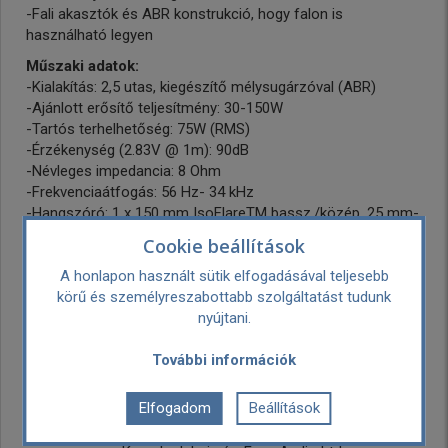
-Fali akasztók és ABR konstrukció, hogy falon is
használható legyen
Műszaki adatok:
-Kialakítás: 2,5 utas, kiegészítő mélysugárzóval (ABR)
-Ajánlott erősítő teljesítmény: 30-150W
-Tartós terhelhetőség: 75W (RMS)
-Érzékenység (2.83V @ 1m): 90dB
-Névleges impedancia: 8 Ohm
-Frekvenciaátfogás: 56 Hz- 34 kHz
-Hangszóró: 1 x 150 mm IsoFlareTM bassz./közép, 25 mm-
es Magnesium dome magassugárzóval, 1 x 150 mm bassz.,
Cookie beállítások
1 x 150 mm ABR
A honlapon használt sütik elfogadásával teljesebb
-Keresztezési frekvencia: 250 Hz & 1.7 kHz
körű és személyreszabottabb szolgáltatást tudunk
-Keresztváltó: 2.rendű aluláteresztő, 1.rendű felüláteresztő
nyújtani.
-Méretek (mag. x szél. x mély.): 200 x 530 x 152 mm
-Súly (darabonként): -
További információk
-Kabinetburkolat: Nagy merevségű MDF
Hivatalos magyar márkaszerviz garancia.
Elfogadom
Beállítások
Gyártó:
Fyne Audio