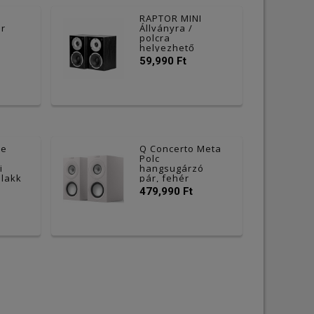
RAPTOR MINI
ér
Állványra /
polcra
helyezhető
hangsugárzó
59,990 Ft
pár, fekete
ne
Q Concerto Meta
Polc
i
hangsugárzó
 lakk
pár, fehér
479,990 Ft