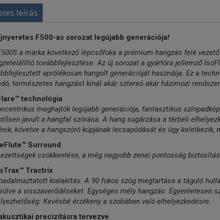
etes leírás
íjnyeretes F500-as sorozat legújabb generációja!
500S a márka következő lépcsőfoka a prémium hangzás felé vezető ú
gzetelállító továbbfejlesztése. Az új sorozat a gyártóra jellemző Iso
bbfejlesztett aprólékosan hangolt generációját használja. Ez a tec
dó, természetes hangzást kínál akár sztereó akár házimozi rendszer
Flare™ technológia
ncentrikus meghajtók legújabb generációja, fantasztikus színpadképp
ntősen javult a hangfal szórása. A hang sugárzása a térbeli elhelyez
énik, követve a hangszóró kúpjának lecsapódását és úgy keletkezik, m
eFlute™ Surround
nezettségek csökkentése, a még nagyobb zenei pontosság biztosítá
sTrax™ Tractrix
adalmaztatott kialakítás: A 90 fokos szög megtartása a táguló hul
rülve a visszaverődéseket. Egységes mély hangzás: Egyenletesen sz
elyezhetőség: Kevésbé érzékeny a szobában való elhelyezkedésre.
akusztikai precizitásra tervezve