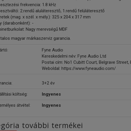
esztezési frekvencia: 1.8 kHz
esztváltó: 2.rendű aluláteresztő, 1.rendű felüláteresztő
etek (mag. x szél. x mély.): 325 x 204 x 317 mm
y (darabonként): -
binetburkolat: Nagy merevségű MDF
atalos magyar márkaszerviz garancia.
ártó:
Fyne Audio
Kereskedelmi név: Fyne Audio Ltd
Postai cím: No1 Cubitt Court, Belgrave Street, 
Weboldal: https://www.fyneaudio.com/
rancia:
3+2 év
llítási költség:
Ingyenes
emélyes átvétel:
Ingyenes
gória további termékei