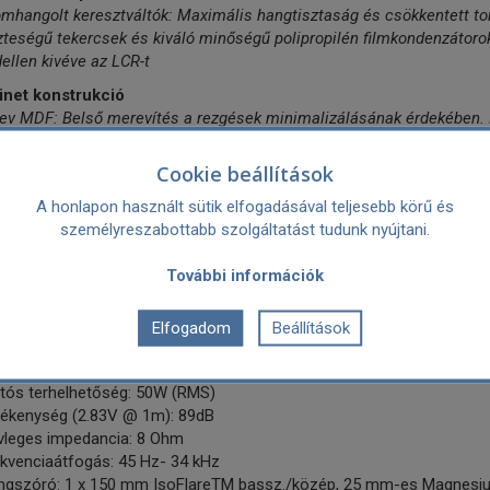
omhangolt keresztváltók: Maximális hangtisztaság és csökkentett t
teségű tekercsek és kiváló minőségű polipropilén filmkondenzátoro
llen kivéve az LCR-t
inet konstrukció
ev MDF: Belső merevítés a rezgések minimalizálásának érdekében.
nböző, luxus hatású kivitelben: Fekete tölgy, dió és lakk fekete színe
Cookie beállítások
b jellemzők:
jesen újratervezett IsoFlare hangszórókészlet
A honlapon használt sütik elfogadásával teljesebb körű és
vábbfejleszett hangolás
személyreszabottabb szolgáltatást tudunk nyújtani.
sence kapcsoló - 2,5 és 5 kHz tartományban 0 és +/-3 dB között áll
atervezett, még erősebb MDF dobozolás és BassTraxTM Tractrix relex
További információk
tős kábelezési lehetőség
zaki adatok:
Elfogadom
Beállítások
lakítás: 2 utas, lefelé irányított reflex cső, BassTraxTM Tractrix diffúz
nlott erősítő teljesítmény: 30-100W
rtós terhelhetőség: 50W (RMS)
zékenység (2.83V @ 1m): 89dB
vleges impedancia: 8 Ohm
ekvenciaátfogás: 45 Hz- 34 kHz
ngszóró: 1 x 150 mm IsoFlareTM bassz./közép, 25 mm-es Magnes