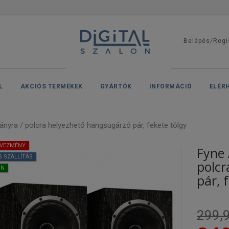
Belépés/Regi
L
AKCIÓS TERMÉKEK
GYÁRTÓK
INFORMÁCIÓ
ELÉR
ányra / polcra helyezhető hangsugárzó pár, fekete tölgy
DVEZMÉNY
Fyne 
S SZÁLLÍTÁS
polcr
ON
pár, 
299,9