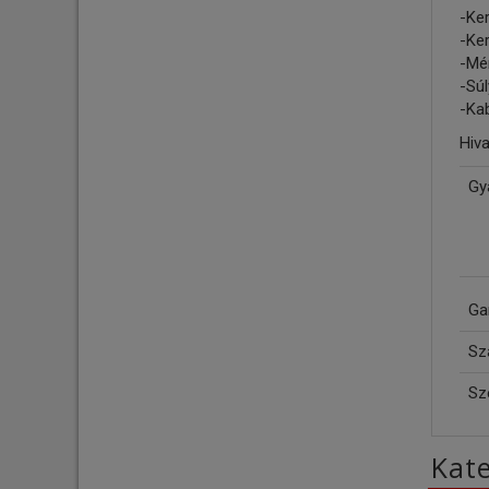
-Ker
-Ker
-Mér
-Súl
-Ka
Hiv
Gy
Ga
Szá
Sz
Kate