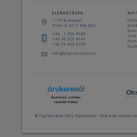
ELÉRHETŐSÉG
NYI
1173 Budapest,
Hétf
Pesti út 41/C Kék Ház
Ked
Szer
+36 1 256 3580
Csüt
+36 30 525 4141
Pént
+36 70 300 9790
Szo
info@digitalszalon.hu
Árukereső, a hiteles
vásárlási kalauz
©
Digitalszalon
2022 Fejlesztette:
Totel
● Az oldalon ta