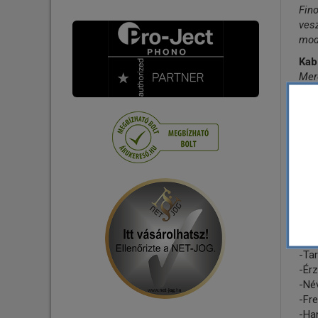
Lejátszó - Hálózati
Fin
Digitális Koax kábel
vesz
Mini - Mikro HiFi
USB Audio kábel
mode
Hangszedő
XLR kábel
Kab
Tartozék
LAN kábel
Mer
külö
Tápkábelek
Főb
Tápelosztók - Tápszűrők
-Tel
Csatlakozó - Adapter
-To
-Pre
-Újr
-Ket
Műs
-Kia
-Ajá
-Ta
-Ér
-Né
-Fr
-Ha