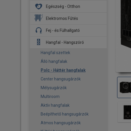
DJ Fejhallgató
Egészség - Otthon
Hangszóró
DJ Lemezjátszó
Mélysugárzó
Aroma diffúzor
Elektromos Fűtés
Kontroller
Hajó HiFi
Biztonsági kamera
Fűtőpanel
Fej - és Fülhallgató
Stúdió Monitor
Menetrögzítő kamerák
Légmosó
Infrapanel
Fejhallgató
Kiegészítő - Tartozék
Hangfal - Hangszóró
Légtisztító
Tartozék
Fülhallgató
Okos otthon
Hangfal szettek
Fejhallgató erősítő - DAC
Párásító
Álló hangfalak
Tartozék
Okos babazokni
Polc - Háttér hangfalak
Pizza sütő
Center hangsugárzók
Pizza sütő - Kiegészítő
Mélysugárzók
Ventilátor
Multiroom
Kiegészítő - Tartozék
Aktív hangfalak
Beépíthető hangsugárzók
Atmos hangsugárzók