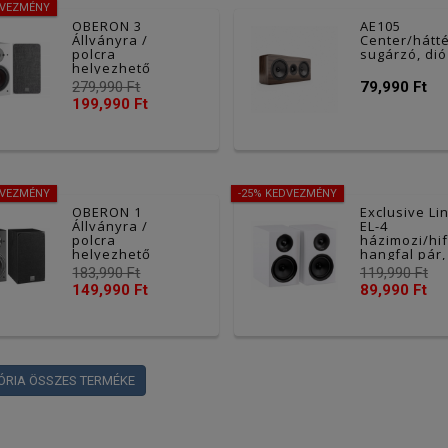
DVEZMÉNY
OBERON 3
AE105
Állványra /
Center/hátt
polcra
sugárzó, dió
helyezhető
hangsugárzó pár
279,990 Ft
79,990 Ft
- fehér
199,990 Ft
DVEZMÉNY
-25% KEDVEZMÉNY
OBERON 1
Exclusive Li
Állványra /
EL-4
polcra
házimozi/hif
helyezhető
hangfal pár,
hangsugárzó pár
fehér
183,990 Ft
119,990 Ft
- fekete
149,990 Ft
89,990 Ft
ÓRIA ÖSSZES TERMÉKE