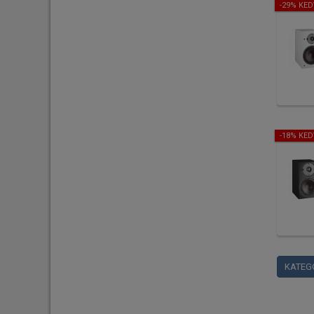
-29% KE
-18% KE
KATEG