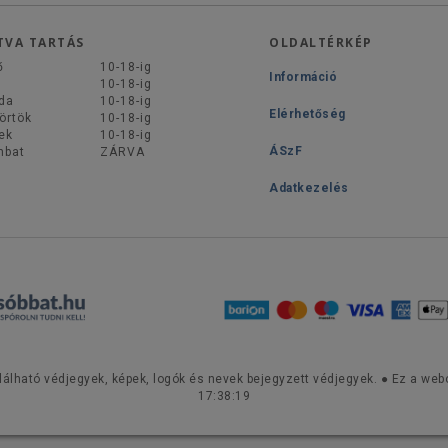
TVA TARTÁS
OLDALTÉRKÉP
ő
10-18-ig
Információ
d
10-18-ig
da
10-18-ig
Elérhetőség
örtök
10-18-ig
ek
10-18-ig
ÁSzF
mbat
ZÁRVA
Adatkezelés
lálható védjegyek, képek, logók és nevek bejegyzett védjegyek. ● Ez a webo
17:38:19