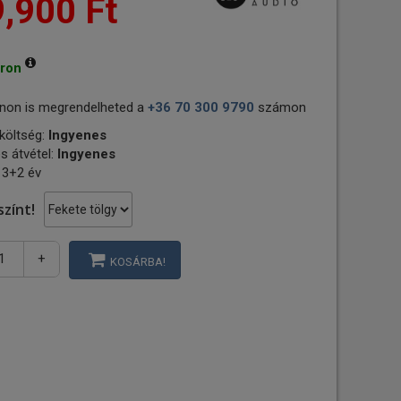
,900 Ft
áron
non is megrendelheted a
+36 70 300 9790
számon
 költség:
Ingyenes
s átvétel:
Ingyenes
 3+2 év
színt!
+
KOSÁRBA!