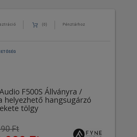
sztráció
(0)
Pénztárhoz
HETŐSÉG
Audio F500S Állványra /
a helyezhető hangsugárzó
fekete tölgy
90 Ft