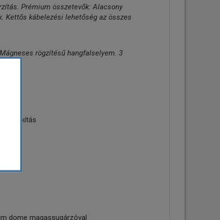
orzítás. Prémium összetevők: Alacsony
k. Kettős kábelezési lehetőség az összes
 Mágneses rögzítésű hangfalselyem. 3
kben.
ítható
 kialakítás
orral
ium dome magassugárzóval