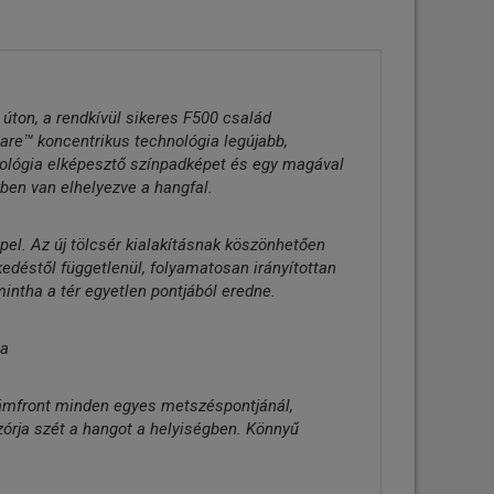
ton, a rendkívül sikeres F500 család
Flare™ koncentrikus technológia legújabb,
hnológia elképesztő színpadképet és egy magával
ben van elhelyezve a hangfal.
el. Az új tölcsér kialakításnak köszönhetően
kedéstől függetlenül, folyamatosan irányítottan
intha a tér egyetlen pontjából eredne.
sa
lámfront minden egyes metszéspontjánál,
órja szét a hangot a helyiségben. Könnyű