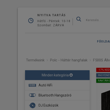
NYITVA TARTÁS
Hétfő - Péntek: 10-18
Szombat: ZÁRVA
FŐOLDA
Termékeink
Polc - Háttér hangfalak
F500S Állv
-17% KE
Minden kategória
INGYENE
RAKTÁR
Autó HiFi
Fejegység
Bluetooth Hangszóró
Navigáció
DJ Eszközök
Erősítő