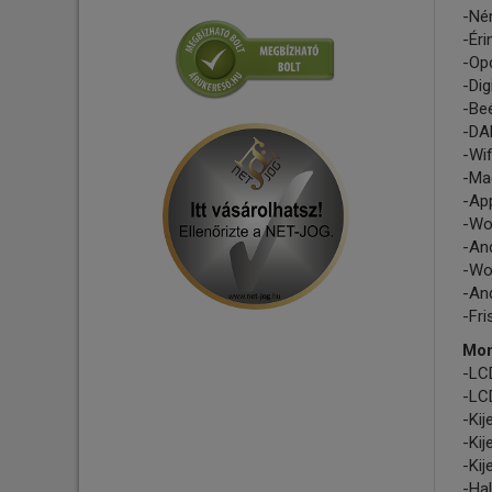
-Né
Tápelosztók - Tápszűrők
-Éri
Csatlakozó - Adapter
-Op
-Dig
-Beé
-DAB
-Wif
-Ma
-App
-Wo
-An
-Wo
-And
-Fri
Mon
-LCD
-LCD
-Ki
-Kij
-Kij
-Hal