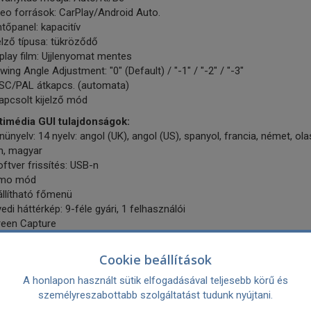
eo források: CarPlay/Android Auto.
ntőpanel: kapacitív
elző típusa: tükröződő
play film: Ujjlenyomat mentes
wing Angle Adjustment: "0" (Default) / "-1" / "-2" / "-3"
SC/PAL átkapcs. (automata)
apcsolt kijelző mód
timédia GUI tulajdonságok:
ünyelv: 14 nyelv: angol (UK), angol (US), spanyol, francia, német, olas
h, magyar
ftver frissítés: USB-n
mo mód
állítható főmenü
edi háttérkép: 9-féle gyári, 1 felhasználói
reen Capture
latókamera átkapcsolás
latókamera figyelmeztető üzenet
Cookie beállítások
rkoló segéd-vonalak
A honlapon használt sütik elfogadásával teljesebb körű és
ózat & Wifi:
személyreszabottabb szolgáltatást tudunk nyújtani.
i built-in: Beépített