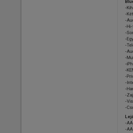
Blu
-Kih
-Két
-Aud
-Hi
-Sor
-Eg
-Tel
-Au
-Mul
-iP
-KE
-Pr
-Int
-Ha
-Za
-Vi
-Cs
Lej
-AAC
-AAC