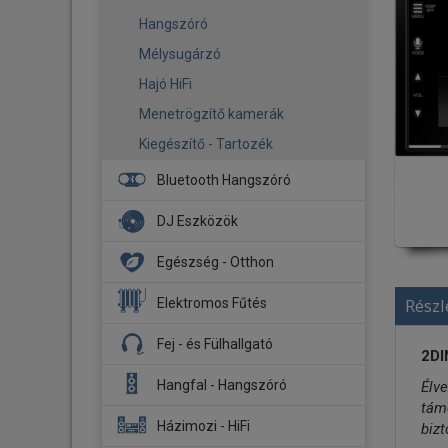
Hangszóró
Mélysugárzó
Hajó HiFi
Menetrögzítő kamerák
Kiegészítő - Tartozék
Bluetooth Hangszóró
DJ Eszközök
DJ Fejhallgató
Egészség - Otthon
DJ Lemezjátszó
Aroma diffúzor
Részl
Elektromos Fűtés
Kontroller
Biztonsági kamera
Fűtőpanel
Fej - és Fülhallgató
Stúdió Monitor
2DI
Légmosó
Infrapanel
Fejhallgató
Hangfal - Hangszóró
Élve
Légtisztító
Tartozék
támo
Fülhallgató
Okos otthon
Hangfal szettek
Házimozi - HiFi
biz
Fejhallgató erősítő - DAC
Párásító