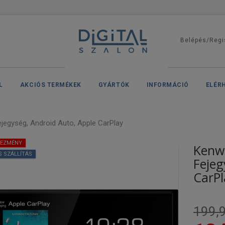
Belépés/Regi
L
AKCIÓS TERMÉKEK
GYÁRTÓK
INFORMÁCIÓ
ELÉR
egység, Android Auto, Apple CarPlay
VEZMÉNY
Kenw
S SZÁLLÍTÁS
Fejeg
CarPl
199,9