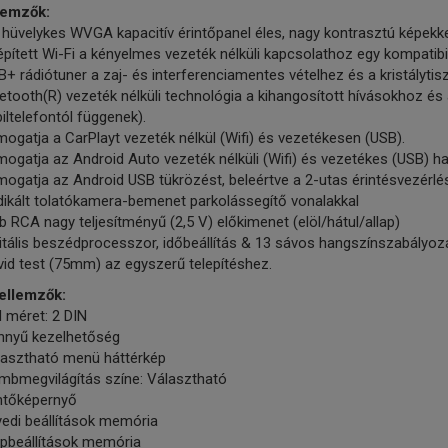
lemzők:
 hüvelykes WVGA kapacitív érintőpanel éles, nagy kontrasztú képekkel
pített Wi-Fi a kényelmes vezeték nélküli kapcsolathoz egy kompatibi
+ rádiótuner a zaj- és interferenciamentes vételhez és a kristálytis
etooth(R) vezeték nélküli technológia a kihangosított hívásokhoz és
ltelefontól függenek).
ogatja a CarPlayt vezeték nélkül (Wifi) és vezetékesen (USB).
ogatja az Android Auto vezeték nélküli (Wifi) és vezetékes (USB) ha
ogatja az Android USB tükrözést, beleértve a 2-utas érintésvezérlé
dikált tolatókamera-bemenet parkolássegítő vonalakkal
b RCA nagy teljesítményű (2,5 V) előkimenet (elöl/hátul/allap)
itális beszédprocesszor, időbeállítás & 13 sávos hangszínszabályoz
id test (75mm) az egyszerű telepítéshez.
jellemzők:
 méret: 2 DIN
nnyű kezelhetőség
lasztható menü háttérkép
mbmegvilágítás színe: Választható
intőképernyő
edi beállítások memória
apbeállítások memória