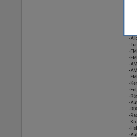
-Fr
-IEE
-Wif
-Wif
Rád
-Áll
-Tu
-FM
-FM
-AM
-AM
-FM
-Ke
-Fel
-Rá
-Au
-RD
-Rad
-Kö
-Hel
-Au