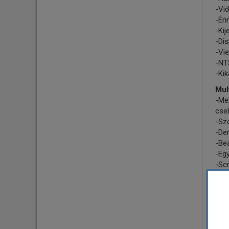
-Vid
-Éri
-Kij
-Dis
-Vie
-NT
-Kik
Mul
-Men
cse
-Szo
-De
-Be
-Egy
-Sc
-To
-To
-Pa
Hál
-WiF