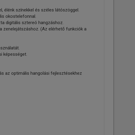
, élénk színekkel és széles látószöggel.
lis okostelefonnal.
zta digitális sztereó hangzáshoz.
 a zenelejátszáshoz. (Az elérhető funkciók a
sználatát.
si képességet.
ás az optimális hangolási fejlesztésekhez