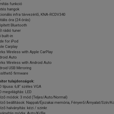
mítás funkció
ntés hangok
cionális infra távvezérlő, KNA-RCDV340
itális óra (24 órás)
pített Bluetooth
 rádió tuner
i built-in
de for iPod
le Carplay
rks Wireless with Apple CarPlay
droid Auto
rks Wireless with Android Auto
roid USB Mirroring
ssíthető firmware
itor tulajdonságok:
 típusa: 6,8" széles VGA
 megvilágítás: LED
jelző módok: 3 mód (Teljes/Auto/Normal)
elző beállítások: Nappali/Éjszakai memória, Fényerő/Árnyalat/Szín/K
elző halványítás: kézi / szinkr.
ványítás módja: Auto/Ki/Be