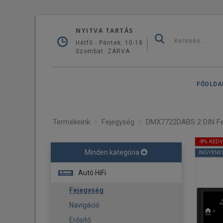
NYITVA TARTÁS
Hétfő - Péntek: 10-18
Szombat: ZÁRVA
FŐOLDA
Termékeink
Fejegység
DMX7722DABS 2 DIN Fej
-8% KED
Minden kategória
INGYENE
Autó HiFi
Fejegység
Navigáció
Erősítő