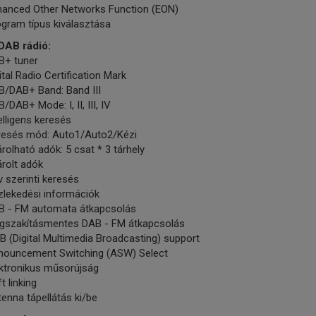
hanced Other Networks Function (EON)
gram típus kiválasztása
DAB rádió:
B+ tuner
ital Radio Certification Mark
B/DAB+ Band: Band III
/DAB+ Mode: I, II, III, IV
elligens keresés
resés mód: Auto1/Auto2/Kézi
árolható adók: 5 csat * 3 tárhely
árolt adók
 szerinti keresés
zlekedési információk
B - FM automata átkapcsolás
gszakításmentes DAB - FM átkapcsolás
 (Digital Multimedia Broadcasting) support
nouncement Switching (ASW) Select
ektronikus műsorújság
t linking
enna tápellátás ki/be