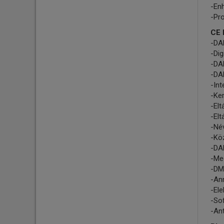
-En
-Pro
CE 
-DA
-Dig
-DA
-DAB
-Int
-Ke
-Elt
-Elt
-Név
-Kö
-DA
-Me
-DMB
-An
-El
-Sof
-Ant