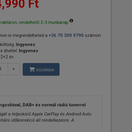
,990 Ft
 raktáron, rendelhető 2-3 munkanap
non is megrendelheted a
+36 70 300 9790
számon
 költség:
Ingyenes
s átvétel:
Ingyenes
 2+2 év
+
KOSÁRBA!
ngosítóval, DAB+ és normál rádió tunerrel
ágát a teljeskörű Apple CarPlay és Android Auto
ális időkorrekció áll rendelkezésre. A