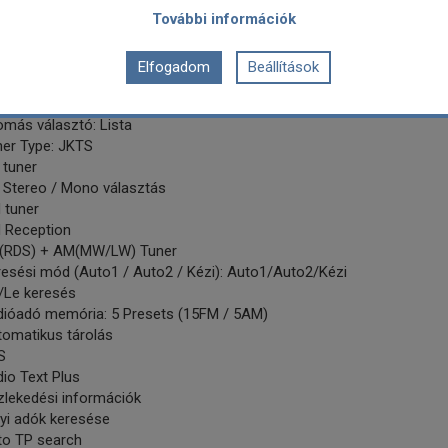
equency Range: Dual Band (2.4GHz / 5GHz)
További információk
E standard: 802.11a/b/g/n/ac
i connection for Apple CarPlay
Elfogadom
Beállítások
i connection for Android Auto
ió:
omás választó: Lista
ner Type: JKTS
 tuner
 Stereo / Mono választás
 tuner
 Reception
(RDS) + AM(MW/LW) Tuner
resési mód (Auto1 / Auto2 / Kézi): Auto1/Auto2/Kézi
/Le keresés
dióadó memória: 5 Presets (15FM / 5AM)
tomatikus tárolás
S
io Text Plus
zlekedési információk
yi adók keresése
to TP search