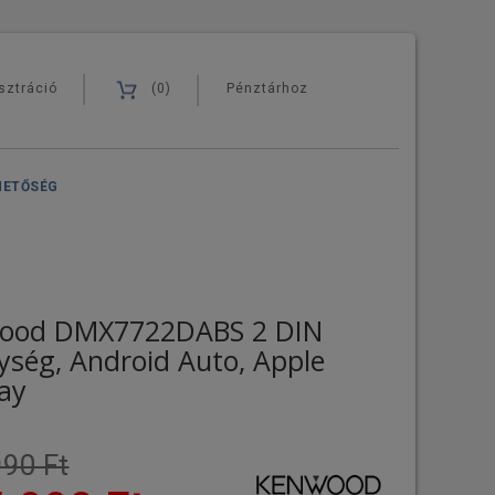
sztráció
(0)
Pénztárhoz
HETŐSÉG
ood DMX7722DABS 2 DIN
ység, Android Auto, Apple
ay
90 Ft