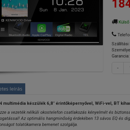
184
Külső
Telefo
Szállítási
Személye
Garancia:
-
etes leírás
N multimédia készülék 6,8" érintőképernyővel, WiFi-vel, BT kiha
zze a vezeték nélküli okostelefon csatlakozás kényelmét és biztons
gatással! Az optimális hangminőség érdekében 13 sávos EQ és digit
tonságot tolatókamera bemenet szolgálja.