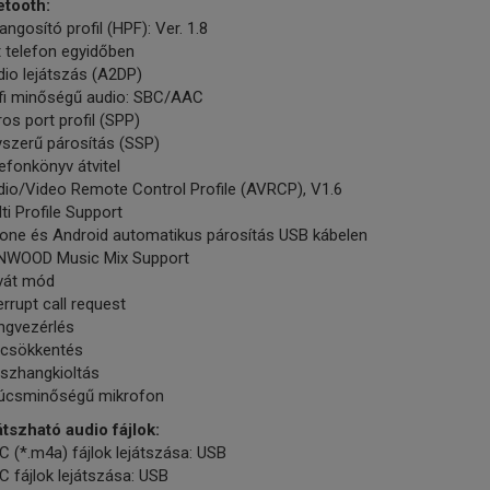
etooth:
angosító profil (HPF): Ver. 1.8
 telefon egyidőben
io lejátszás (A2DP)
-fi minőségű audio: SBC/AAC
os port profil (SPP)
yszerű párosítás (SSP)
efonkönyv átvitel
dio/Video Remote Control Profile (AVRCP), V1.6
ti Profile Support
hone és Android automatikus párosítás USB kábelen
NWOOD Music Mix Support
ivát mód
errupt call request
ngvezérlés
jcsökkentés
sszhangkioltás
úcsminőségű mikrofon
átszható audio fájlok:
 (*.m4a) fájlok lejátszása: USB
 fájlok lejátszása: USB