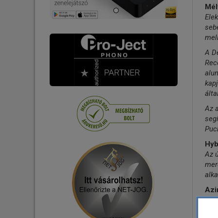
Mél
Jack kábel
Elek
sebe
Digitális Koax kábel
mell
USB Audio kábel
A De
XLR kábel
Reco
LAN kábel
alum
kap
Tápkábelek
álta
Tápelosztók - Tápszűrők
Az 
Csatlakozó - Adapter
segí
Puck
Hyb
Az ú
mere
alk
Azi
Az ú
maga