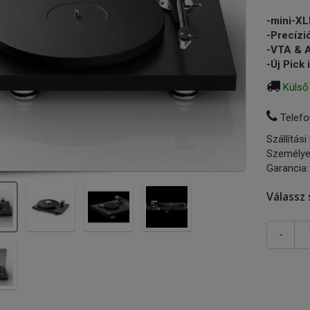
-mini-X
-Precízi
-VTA & A
-Új Pick
Külső
Telefo
Szállítási
Személye
Garancia:
Válassz 
-