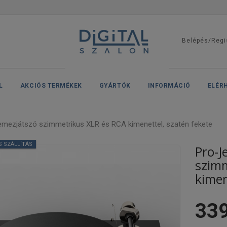
Belépés/Regi
L
AKCIÓS TERMÉKEK
GYÁRTÓK
INFORMÁCIÓ
ELÉR
emezjátszó szimmetrikus XLR és RCA kimenettel, szatén fekete
S SZÁLLÍTÁS
Pro-J
szimm
kimen
339