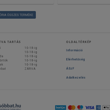
ÓRIA ÖSSZES TERMÉKE
TVA TARTÁS
OLDALTÉRKÉP
ő
10-18-ig
Információ
d
10-18-ig
da
10-18-ig
Elérhetőség
örtök
10-18-ig
ek
10-18-ig
ÁSzF
mbat
ZÁRVA
Adatkezelés