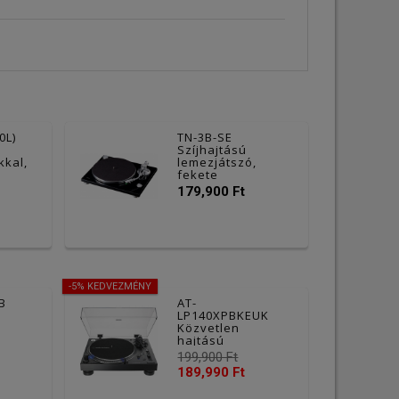
0L)
TN-3B-SE
Szíjhajtású
kkal,
lemezjátszó,
fekete
fehér
179,900 Ft
-5% KEDVEZMÉNY
B
AT-
,
LP140XPBKEUK
Közvetlen
hajtású
professzionális
199,900 Ft
bakelit
189,990 Ft
lemezjátszó,
fekete