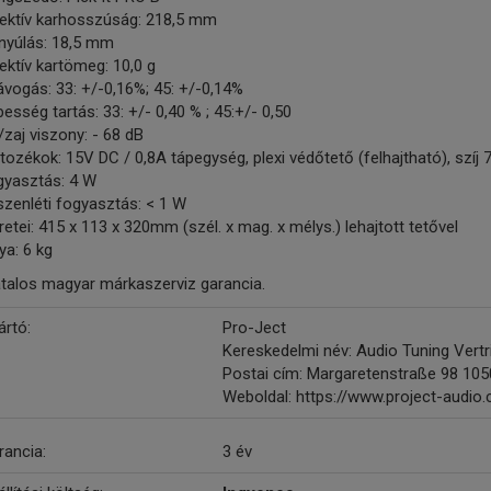
fektív karhosszúság: 218,5 mm
lnyúlás: 18,5 mm
ektív kartömeg: 10,0 g
vogás: 33: +/-0,16%; 45: +/-0,14%
esség tartás: 33: +/- 0,40 % ; 45:+/- 0,50
/zaj viszony: - 68 dB
tozékok: 15V DC / 0,8A tápegység, plexi védőtető (felhajtható), szí
gyasztás: 4 W
zenléti fogyasztás: < 1 W
etei: 415 x 113 x 320mm (szél. x mag. x mélys.) lehajtott tetővel
ya: 6 kg
atalos magyar márkaszerviz garancia.
ártó:
Pro-Ject
Kereskedelmi név: Audio Tuning Ver
Postai cím: Margaretenstraße 98 105
Weboldal: https://www.project-audio
rancia:
3 év