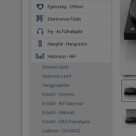
DJ Fejhallgató
Egészség - Otthon
Hangszóró
DJ Lemezjátszó
Mélysugárzó
Aroma diffúzor
Elektromos Fűtés
Kontroller
Hajó HiFi
Biztonsági kamera
Fűtőpanel
Fej - és Fülhallgató
Stúdió Monitor
Menetrögzítő kamerák
Légmosó
Infrapanel
Fejhallgató
Kiegészítő - Tartozék
Hangfal - Hangszóró
Légtisztító
Tartozék
Fülhallgató
Okos otthon
Hangfal szettek
Házimozi - HiFi
Fejhallgató erősítő - DAC
Párásító
Álló hangfalak
Sztereó szett
Tartozék
Okos babazokni
Polc - Háttér hangfalak
Házimozi szett
Pizza sütő
Center hangsugárzók
Hangprojektor
Pizza sütő - Kiegészítő
Mélysugárzók
Erősítő - Sztereó
Ventilátor
Multiroom
Erősítő - AV házimozi
Kiegészítő - Tartozék
Aktív hangfalak
Erősítő - Hálózati
Beépíthető hangsugárzók
Erősítő - DAC/Fejhallgató
Atmos hangsugárzók
Lejátszó - CD/SACD