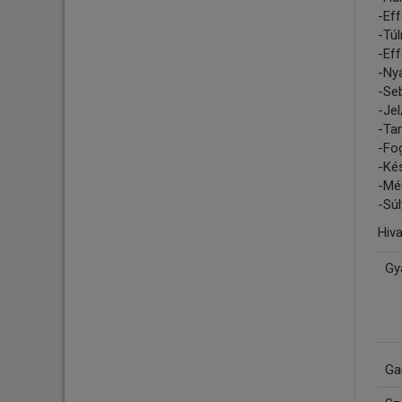
-Ef
-Tú
-Eff
-Nyá
-Seb
-Jel
-Tar
-Fo
-Kés
-Mér
-Súl
Hiv
Gy
Ga