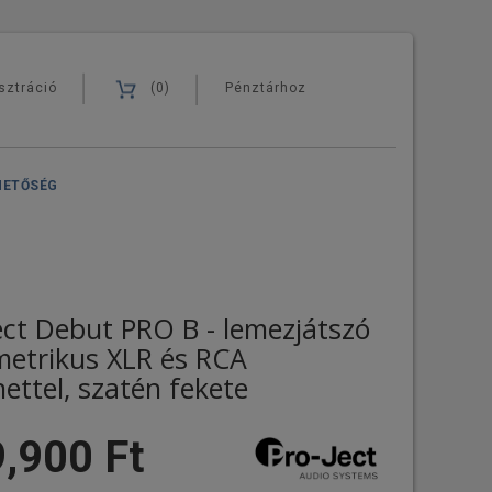
sztráció
(0)
Pénztárhoz
HETŐSÉG
ect Debut PRO B - lemezjátszó
etrikus XLR és RCA
ettel, szatén fekete
,900 Ft