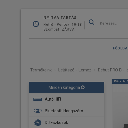
NYITVA TARTÁS
Hétfő - Péntek: 10-18
Szombat: ZÁRVA
FŐOLDA
Termékeink
Lejátszó - Lemez
Debut PRO B - l
INGYENE
Minden kategória
Autó HiFi
Fejegység
Bluetooth Hangszóró
Navigáció
DJ Eszközök
Erősítő