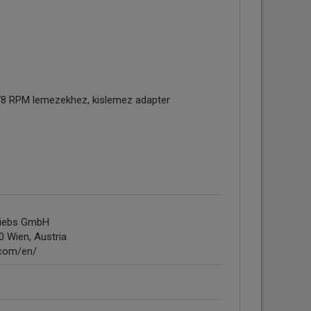
j 78 RPM lemezekhez, kislemez adapter
triebs GmbH
0 Wien, Austria
.com/en/