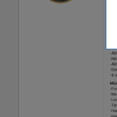
han
hasz
kul
Főb
-Új 
-Új
-RCA
-8,
-pre
-Áll
-Ni
-Ál
-El
-8 
Műs
-For
-Meg
-Lem
-Tá
-Han
-Ha