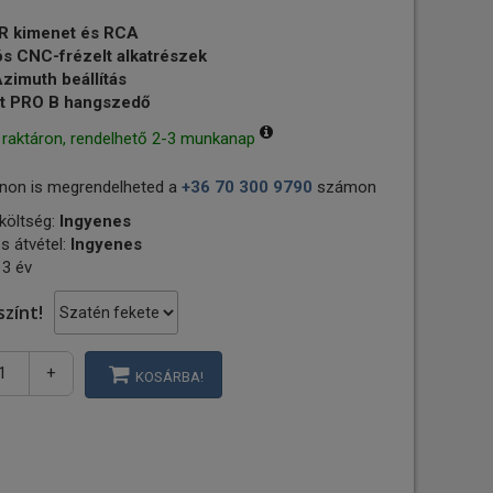
LR kimenet és RCA
ós CNC-frézelt alkatrészek
zimuth beállítás
 it PRO B hangszedő
 raktáron, rendelhető 2-3 munkanap
non is megrendelheted a
+36 70 300 9790
számon
 költség:
Ingyenes
s átvétel:
Ingyenes
 3 év
színt!
+
KOSÁRBA!