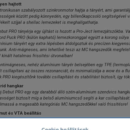
yen hajtott
tronikusan szabályozott szinkronmotor hajtja a tányért, ami garantál
sségek között pedig könnyedén, egy billenőkapcsoló segítségével vá
ékelt szíjjal a shellac lemezeket is meghallgathatja.
but PRO tányérja egy újítást is hozott a Pro-Ject lemezjátszókba. 
rd Puck PRO (külön kapható) lemezkoronggal együtt a korong súlya 
ínium tányért egy extra lépésben átdolgoztuk és precízen kiegyens
junk. Anti-mágneses, ami lehetővé teszi az MC hangszedők megfelel
l kínált hatalmas frissítési útvonalban!
antimágneses, nehéz alumínium tányér belsejében egy TPE (termopla
t csillapítani az összes rezonanciát, és minimalizálja a wow és a f
 PRO kiegészítőnk további csillapítást és stabilitást biztosít, így t
rid hangkar
j Debut PRO egy egy darabból álló szén-alumínium szendvics hangka
vséget biztosít míg a belső alumíniumcső segíti a kar csillapítását.
almassá a magasabb kategóriás MC hangszedőkkel való frissítésre!
mut és VTA beállítás
jonnan tervezett kar talp lehetővé teszi az azimuth és a függőleges 
ssága két csavar meglazításával fokozatmentesen állítható. Ezek a 
Cookie beállítások