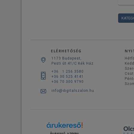
KATEG
ELÉRHETŐSÉG
NYI
1173 Budapest,
Hétf
Pesti út 41/C Kék Ház
Ked
Szer
+36 1 256 3580
Csüt
+36 30 525 4141
Pént
+36 70 300 9790
Szo
info@digitalszalon.hu
Árukereső, a hiteles