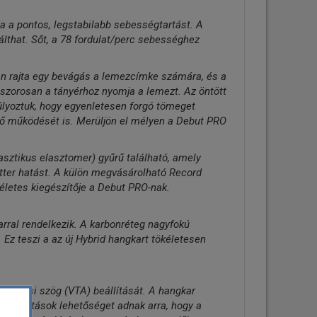
ja a pontos, legstabilabb sebességtartást. A
lthat. Sőt, a 78 fordulat/perc sebességhez
Van rajta egy bevágás a lemezcímke számára, és a
szorosan a tányérhoz nyomja a lemezt. Az öntött
úlyoztuk, hogy egyenletesen forgó tömeget
ő működését is. Merüljön el mélyen a Debut PRO
sztikus elasztomer) gyűrű található, amely
lutter hatást. A külön megvásárolható Record
ökéletes kiegészítője a Debut PRO-nak.
rral rendelkezik. A karbonréteg nagyfokú
 Ez teszi a az új Hybrid hangkart tökéletesen
követési szög (VTA) beállítását. A hangkar
beállítások lehetőséget adnak arra, hogy a