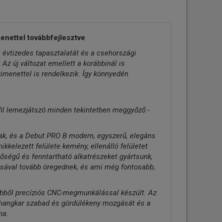
enettel továbbfejlesztve
m évtizedes tapasztalatát és a csehországi
Az új változat emellett a korábbinál is
menettel is rendelkezik. Így könnyedén
ofil lemezjátszó minden tekintetben meggyőző -
tak, és a Debut PRO B modern, egyszerű, elegáns
kkelezett felülete kemény, ellenálló felületet
őségű és fenntartható alkatrészeket gyártsunk,
ásával tovább öregednek, és ami még fontosabb,
mbből precíziós CNC-megmunkálással készült. Az
a hangkar szabad és gördülékeny mozgását és a
na.