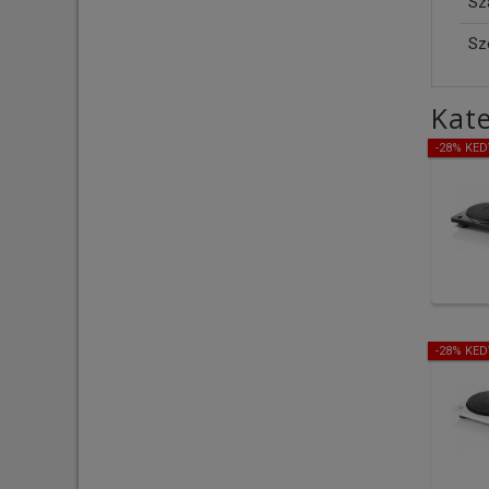
Szá
Sz
Kate
-28% KE
-28% KE