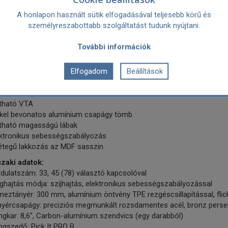
gkart a magasságváltozásokhoz igazítsa, lehetővé téve különböző l
nálatát, hogy mindig a legjobb hangminőséget érje el. A VTA & Azim
A honlapon használt sütik elfogadásával teljesebb körű és
csfontosságú a hangszedők teljesítményének utolsó cseppjéig törté
személyreszabottabb szolgáltatást tudunk nyújtani.
b jellemzők:
További információk
Pick it PRO B hangszedő
 mini-XLR kimenet a szimmetrikus csatlakozáshoz
Elfogadom
Beállítások
 kimenettel is rendelkezik
6 colos carbon-alumínium hangkar
cízen megmunkált alumínium lemeztányér a Pro-Ject által fejlesztett
ítható VTA
kkel bevonatos alumínium csapágy tömb
lítható magasságú lábak
ektronikus sebességszabályozás
rétegű lakkozás az MDF sasszin
zaki adatok:
dulatszám: 33, 45 (78) választó kapcsolóval
hajtás módja: szíjhajtás, elektronikus sebességszabályozással
eztányér: 300 mm, alumínium öntvény TPE rezgéscsillapítással, fli
nyércsapágy: preciziós megmunkált rozsdamentes acél, bronz perse
gkar: 8,6”, Carbon-alumínium szendvics (egy darabból)
ngszedő: Pick It PRO B