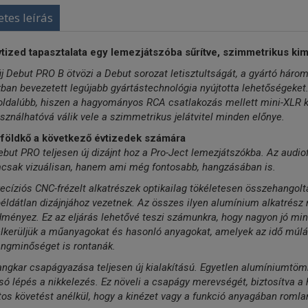
etes leírás
vtized tapasztalata egy lemezjátszóba sűrítve, szimmetrikus kim
j Debut PRO B ötvözi a Debut sorozat letisztultságát, a gyártó háro
ban bevezetett legújabb gyártástechnológia nyújtotta lehetőségeket. 
ldalúbb, hiszen a hagyományos RCA csatlakozás mellett mini-XLR ki
sználhatóvá válik vele a szimmetrikus jelátvitel minden előnye.
földkő a következő évtizedek számára
but PRO teljesen új dizájnt hoz a Pro-Ject lemezjátszókba. Az audi
csak vizuálisan, hanem ami még fontosabb, hangzásában is.
ecíziós CNC-frézelt alkatrészek optikailag tökéletesen összehangol
éldátlan dizájnjához vezetnek. Az összes ilyen alumínium alkatrész ni
ményez. Ez az eljárás lehetővé teszi számunkra, hogy nagyon jó min
elkerüljük a műanyagokat és hasonló anyagokat, amelyek az idő múl
angminőséget is rontanák.
angkar csapágyazása teljesen új kialakítású. Egyetlen alumíniumtö
só lépés a nikkelezés. Ez növeli a csapágy merevségét, biztosítva 
os követést anélkül, hogy a kinézet vagy a funkció anyagában romla