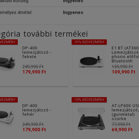
llítási költség:
Ingyenes
emélyes átvétel:
Ingyenes
gória további termékei
DVEZMÉNY
-31% KEDVEZMÉNY
DP-400
E1 BT (AT360
lemezjátszó -
Lemezjátszó
fekete
phono előfo
Bluetooth
kimenettel, 
249,990 Ft
159,990 Ft
179,990 Ft
109,990 Ft
DVEZMÉNY
-10% KEDVEZMÉNY
DP-400
AT-LP60X US
lemezjátszó -
lemezjátszó
fehér
(gunmetal)
szürke
249,990 Ft
77,990 Ft
179,900 Ft
69,990 Ft