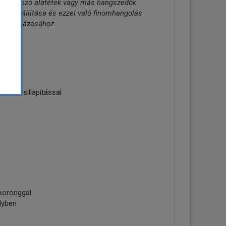
emezjátszó alátétek vagy más hangszedők
uth beállítása és ezzel való finomhangolás
nő kiaknázásához.
 TPE csillapítással
ckoronggal
lyben