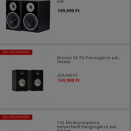
pár
109,990 Ft
-26% KEDVEZMÉNY
Bronze 50 7G Polcsugárzó pár,
fekete
229,900 Ft
169,900 Ft
-20% KEDVEZMÉNY
T15 Állványra/polcra
helyezhető hangsugárzó pár,
fekete