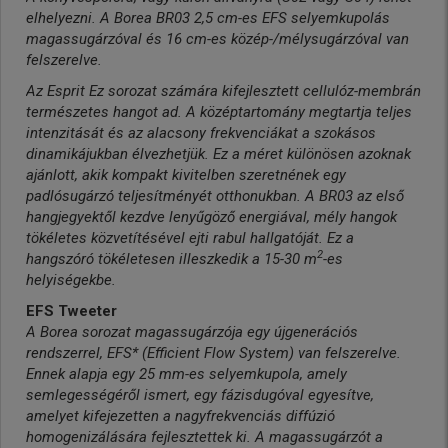
elhelyezni. A Borea BR03 2,5 cm-es EFS selyemkupolás
magassugárzóval és 16 cm-es közép-/mélysugárzóval van
felszerelve.
Az Esprit Ez sorozat számára kifejlesztett cellulóz-membrán
természetes hangot ad. A középtartomány megtartja teljes
intenzitását és az alacsony frekvenciákat a szokásos
dinamikájukban élvezhetjük. Ez a méret különösen azoknak
ajánlott, akik kompakt kivitelben szeretnének egy
padlósugárzó teljesítményét otthonukban. A BR03 az első
hangjegyektől kezdve lenyűgöző energiával, mély hangok
tökéletes közvetítésével ejti rabul hallgatóját. Ez a
2
hangszóró tökéletesen illeszkedik a 15-30 m
-es
helyiségekbe.
EFS Tweeter
A Borea sorozat magassugárzója egy újgenerációs
rendszerrel, EFS* (Efficient Flow System) van felszerelve.
Ennek alapja egy 25 mm-es selyemkupola, amely
semlegességéről ismert, egy fázisdugóval egyesítve,
amelyet kifejezetten a nagyfrekvenciás diffúzió
homogenizálására fejlesztettek ki. A magassugárzót a