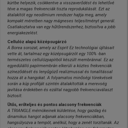
kürtbe helyezik, csökkentve a visszaverődést és lehetővé
téve a magas frekvenciák tiszta reprodukálását. Ezt az
átalakítót egy neodímium rendszer hajtja meg, amely
kompakt méretben nagy mágneses teljesítményt generál.
Csatlakoztatva van egy hűtőrendszerhez, biztosítva a jobb
energiakezelést.
Cellulóz alapú középsugárzó
A Borea sorozat, amely az Esprit Ez technológiai újításait
vette át, tartalmaz egy középsugárzót egy 100% -ban
természetes cellulózpapírból készült membránnal. Ez az
egyedülálló papírmembrán elkerüli a köztes frekvenciák
színeződését és lenyűgöző realizmussal és tonalítással
hozza át a hangokat. A folyamatos minőségi törekvések
során a kúp profilját szintén átalakították a merevség
javítása érdekében és ezáltal nagyobb frekvenciaválaszt
biztosít.
Ütős, erőteljes és pontos alacsony frekvenciák
A TRIANGLE mérnökeinek küldetése, hogy gazdag és
dinamikus hangot adjanak alacsony frekvenciákban,
hangsúlyozva a tempót, anélkül, hogy a zenét torzítanák. Az