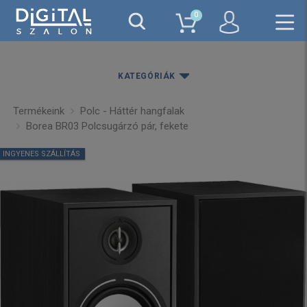
0
KATEGÓRIÁK
Termékeink
Polc - Háttér hangfalak
Borea BR03 Polcsugárzó pár, fekete
INGYENES SZÁLLÍTÁS