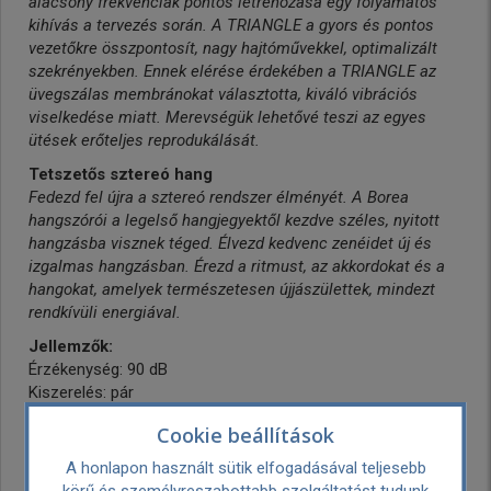
alacsony frekvenciák pontos létrehozása egy folyamatos
kihívás a tervezés során. A TRIANGLE a gyors és pontos
vezetőkre összpontosít, nagy hajtóművekkel, optimalizált
szekrényekben. Ennek elérése érdekében a TRIANGLE az
üvegszálas membránokat választotta, kiváló vibrációs
viselkedése miatt. Merevségük lehetővé teszi az egyes
ütések erőteljes reprodukálását.
Tetszetős sztereó hang
Fedezd fel újra a sztereó rendszer élményét. A Borea
hangszórói a legelső hangjegyektől kezdve széles, nyitott
hangzásba visznek téged. Élvezd kedvenc zenéidet új és
izgalmas hangzásban. Érezd a ritmust, az akkordokat és a
hangokat, amelyek természetesen újjászülettek, mindezt
rendkívüli energiával.
Jellemzők:
Érzékenység: 90 dB
Kiszerelés: pár
Felépítés (hangutak száma): 2 utas
Cookie beállítások
Hangfal kabinet anyaga: MDF
Impedancia: 8 Ohm
A honlapon használt sütik elfogadásával teljesebb
Minimum frekvencia átvitel: 46 Hz
körű és személyreszabottabb szolgáltatást tudunk