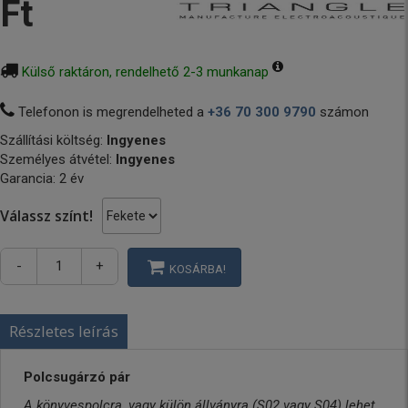
Ft
Külső raktáron, rendelhető 2-3 munkanap
Telefonon is megrendelheted a
+36 70 300 9790
számon
Szállítási költség:
Ingyenes
Személyes átvétel:
Ingyenes
Garancia: 2 év
Válassz színt!
-
+
KOSÁRBA!
Részletes leírás
Polcsugárzó pár
A könyvespolcra, vagy külön állványra (S02 vagy S04) lehet