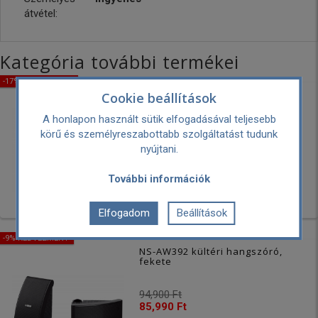
átvétel:
Kategória további termékei
-17% KEDVEZMÉNY
ATRIUM 6 Kültéri hangsugárzó -
Cookie beállítások
fehér
A honlapon használt sütik elfogadásával teljesebb
körű és személyreszabottabb szolgáltatást tudunk
119,990 Ft
nyújtani.
99,999 Ft
További információk
Elfogadom
Beállítások
-9% KEDVEZMÉNY
NS-AW392 kültéri hangszóró,
fekete
94,900 Ft
85,990 Ft