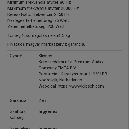
Minimum frekvencia átvitel: 80 Hz
Maximum frekvencia átvitel: 20000 Hz
Keresztváltó frekvencia: 2450 Hz
Névleges terhelhetőség: 75 Watt
Zenei terhelhetőség: 200 Watt
Tömeg (csomagolás nélkül): 3 kg
Hivatalos magyar márkaszerviz garancia.
Gyártó:
Klipsch
Kereskedelmi név: Premium Audio
Company EMEA B.V.
Postai cím: Kapteynstraat 1, 2201BB
Noordwijk, Netherlands
Weboldal: https://www.klipsch.com
Garancia:
2 év
Szállítási
Ingyenes
költség:
Személyes
Ingyenes