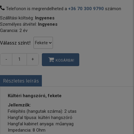
Telefonon is megrendelheted a
+36 70 300 9790
számon
Szállítási költség:
Ingyenes
Személyes átvétel:
Ingyenes
Garancia: 2 év
Válassz színt!
-
+
KOSÁRBA!
Részletes leírás
Kültéri hangszóró, fekete
Jellemzők:
Felépítés (hangutak száma): 2 utas
Hangfal típusa: kültéri hangszóró
Hangfal kabinet anyaga: műanyag
Impedancia: 8 Ohm