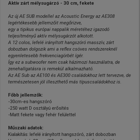
Aktív zárt mélysugárzó - 30 cm, fekete
Az új AE SUB modellel az Acoustic Energy az AE308
legértékesebb jellemzőit megőrizve,
egy a tipikus európai nappalik méretéhez igazodó
teljesítményű aktív mélysugárzót alkotott.
A 12 colos, lefelé irányított hangszóró masszív, zárt
dobozban dolgozik ami a reflex csöves rendszereknél
egyenletesebb frekvenciagörbét ígér.
Így ez a subwoofer nem csak házimozi használatra, de
zenehallgatásra is remekül alkalmazható.
Az AE Sub az AE100 és AE300 családokhoz lett tervezve, de
természetesen jól illeszthető más típuscsaládokhoz is.
Főbb jellemzők:
-30cm-es hangszóró
-250 watt D osztályú erősítés
-Matt fekete vagy fehér felülettel
Műszaki adatok:
Kialakítás: lefelé irányított hangszóró, zárt dobozban