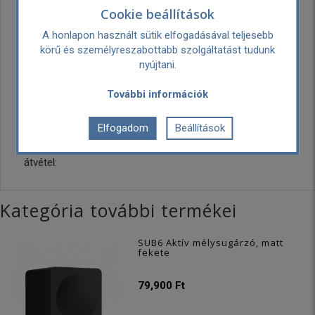
energy.co.uk/
Cookie beállítások
A honlapon használt sütik elfogadásával teljesebb
Garancia:
2 év
körű és személyreszabottabb szolgáltatást tudunk
nyújtani.
Hangszóró
30 cm
méret:
További információk
Szállítási
Ingyenes
költség:
Elfogadom
Beállítások
Személyes
Ingyenes
átvétel:
Kategória további termékei
SUB6 Aktív mélysugárzó, matt
fekete
79,900 Ft