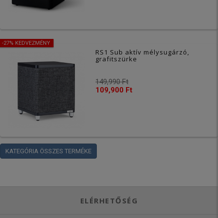
-27% KEDVEZMÉNY
RS1 Sub aktív mélysugárzó,
grafitszürke
149,990 Ft
109,900 Ft
KATEGÓRIA ÖSSZES TERMÉKE
ELÉRHETŐSÉG