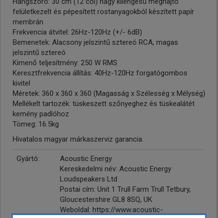
Hangszóró: 30 cm (12 col) nagy kilengésű meghajtó
felületkezelt és pépesített rostanyagokból készített papír
membrán
Frekvencia átvitel: 26Hz-120Hz (+/- 6dB)
Bemenetek: Alacsony jelszintű sztereó RCA, magas
jelszintű sztereó
Kimenő teljesítmény: 250 W RMS
Keresztfrekvencia állítás: 40Hz-120Hz forgatógombos
kivitel
Méretek: 360 x 360 x 360 (Magasság x Szélesség x Mélység)
Mellékelt tartozék: tüskeszett szőnyeghez és tüskealátét
kemény padlóhoz
Tömeg: 16.5kg
Hivatalos magyar márkaszerviz garancia.
Gyártó:
Acoustic Energy
Kereskedelmi név: Acoustic Energy
Loudspeakers Ltd
Postai cím: Unit 1 Trull Farm Trull Tetbury,
Gloucestershire GL8 8SQ, UK
Weboldal: https://www.acoustic-