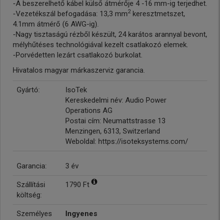
-A beszerelhető kábel külső átmérője 4 -16 mm-ig terjedhet.
2
-Vezetékszál befogadása: 13,3 mm
keresztmetszet,
4.1mm átmérő (6 AWG-ig).
-Nagy tisztaságú rézből készült, 24 karátos arannyal bevont,
mélyhűtéses technológiával kezelt csatlakozó elemek.
-Porvédetten lezárt csatlakozó burkolat.
Hivatalos magyar márkaszerviz garancia.
Gyártó:
IsoTek
Kereskedelmi név: Audio Power
Operations AG
Postai cím: Neumattstrasse 13
Menzingen, 6313, Switzerland
Weboldal: https://isoteksystems.com/
Garancia:
3 év
Szállítási
1790 Ft
költség:
Személyes
Ingyenes