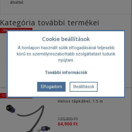
átvétel:
Kategória további termékei
-28% KEDVEZMÉNY
EVO3 Initium tápkábel - 1.5 m
Cookie beállítások
A honlapon használt sütik elfogadásával teljesebb
körű és személyreszabottabb szolgáltatást tudunk
46,990 Ft
33,990 Ft
nyújtani.
További információk
Elfogadom
Beállítások
-52% KEDVEZMÉNY
Helios tápkábel, 1.5 m
135,000 Ft
64,900 Ft