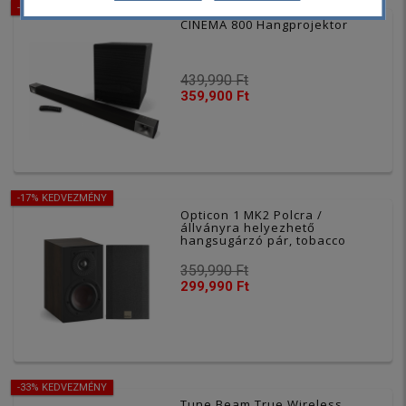
-18% KEDVEZMÉNY
CINEMA 800 Hangprojektor
439,990 Ft
359,900 Ft
-17% KEDVEZMÉNY
Opticon 1 MK2 Polcra /
állványra helyezhető
hangsugárzó pár, tobacco
359,990 Ft
299,990 Ft
-33% KEDVEZMÉNY
Tune Beam True Wireless