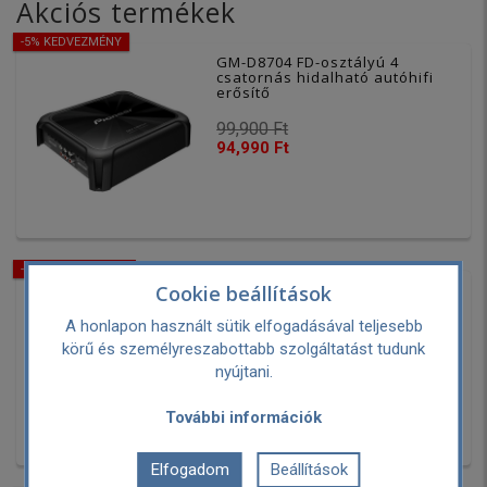
Akciós termékek
-5% KEDVEZMÉNY
GM-D8704 FD-osztályú 4
csatornás hidalható autóhifi
erősítő
99,900 Ft
94,990 Ft
-10% KEDVEZMÉNY
P150 Motoros gurulós TV
Cookie beállítások
padlóállvány 75-90"
A honlapon használt sütik elfogadásával teljesebb
körű és személyreszabottabb szolgáltatást tudunk
99,990 Ft
nyújtani.
89,990 Ft
További információk
Elfogadom
Beállítások