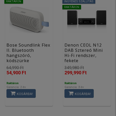
RAKTÁRON
INGYENES SZÁLLÍTÁS
RAKTÁRON
Bose Soundlink Flex
Denon CEOL N12
II. Bluetooth
DAB Sztereó Mini
hangszóró,
Hi-Fi rendszer,
ködszürke
fekete
64,990 Ft
349,980 Ft
54,900 Ft
299,990 Ft
Raktáron
Raktáron
Garancia: 2 év
Garancia: 3 év
KOSÁRBA!
KOSÁRBA!