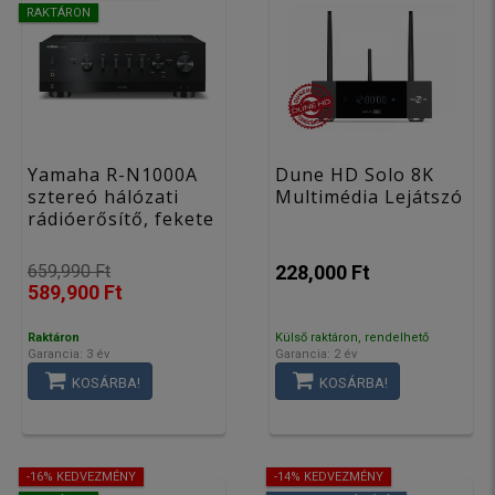
RAKTÁRON
Yamaha R-N1000A
Dune HD Solo 8K
sztereó hálózati
Multimédia Lejátszó
rádióerősítő, fekete
659,990 Ft
228,000 Ft
589,900 Ft
Raktáron
Külső raktáron, rendelhető
Garancia: 3 év
Garancia: 2 év
KOSÁRBA!
KOSÁRBA!
-16% KEDVEZMÉNY
-14% KEDVEZMÉNY