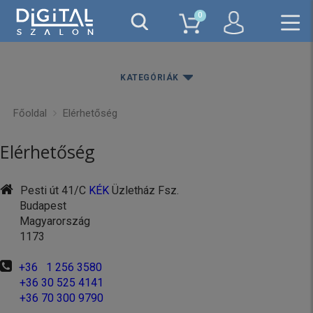
0
KATEGÓRIÁK
Főoldal
Elérhetőség
Elérhetőség
Pesti út 41/C
KÉK
Üzletház Fsz.
Budapest
Magyarország
1173
+36 1 256 3580
+36 30 525 4141
+36 70 300 9790