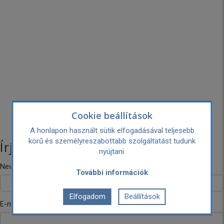
Cookie beállítások
A honlapon használt sütik elfogadásával teljesebb
körű és személyreszabottabb szolgáltatást tudunk
Írj nekünk!
nyújtani.
Neved
További információk
Elfogadom
Beállítások
E-mail címed