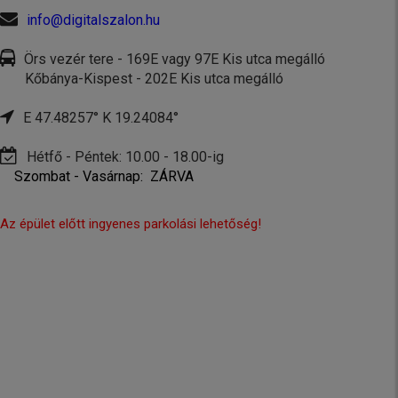
info@digitalszalon.hu
Örs vezér tere - 169E vagy 97E Kis utca megálló
Kőbánya-Kispest - 202E Kis utca megálló
E 47.48257° K 19.24084°
Hétfő - Péntek: 10.00 - 18.00-ig
Szombat - Vasárnap: ZÁRVA
Az épület előtt ingyenes parkolási lehetőség!