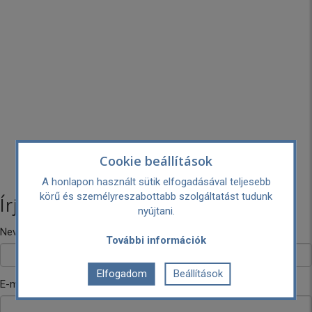
Cookie beállítások
A honlapon használt sütik elfogadásával teljesebb
körű és személyreszabottabb szolgáltatást tudunk
Írj nekünk!
nyújtani.
Neved
További információk
Elfogadom
Beállítások
E-mail címed