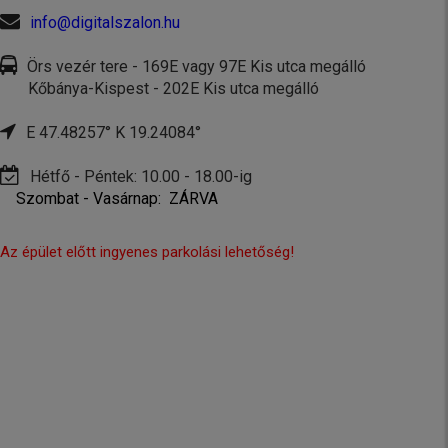
info@digitalszalon.hu
Örs vezér tere - 169E vagy 97E Kis utca megálló
Kőbánya-Kispest - 202E Kis utca megálló
E 47.48257° K 19.24084°
Hétfő - Péntek: 10.00 - 18.00-ig
Szombat - Vasárnap: ZÁRVA
Az épület előtt ingyenes parkolási lehetőség!