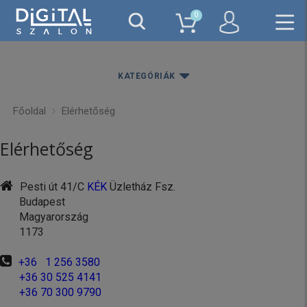
0
KATEGÓRIÁK
Főoldal
Elérhetőség
Elérhetőség
Pesti út 41/C
KÉK
Üzletház Fsz.
Budapest
Magyarország
1173
+36 1 256 3580
+36 30 525 4141
+36 70 300 9790