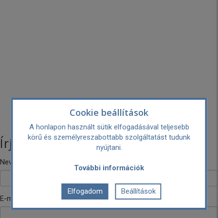
Cookie beállítások
A honlapon használt sütik elfogadásával teljesebb
körű és személyreszabottabb szolgáltatást tudunk
Írj nekünk!
nyújtani.
Neved
További információk
Elfogadom
Beállítások
E-mail címed