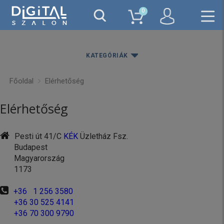
0
KATEGÓRIÁK
Főoldal
Elérhetőség
Elérhetőség
Pesti út 41/C
KÉK
Üzletház Fsz.
Budapest
Magyarország
1173
+36 1 256 3580
+36 30 525 4141
+36 70 300 9790