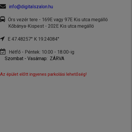
info@digitalszalon.hu
Örs vezér tere - 169E vagy 97E Kis utca megálló
Kőbánya-Kispest - 202E Kis utca megálló
E 47.48257° K 19.24084°
Hétfő - Péntek: 10.00 - 18.00-ig
Szombat - Vasárnap: ZÁRVA
Az épület előtt ingyenes parkolási lehetőség!