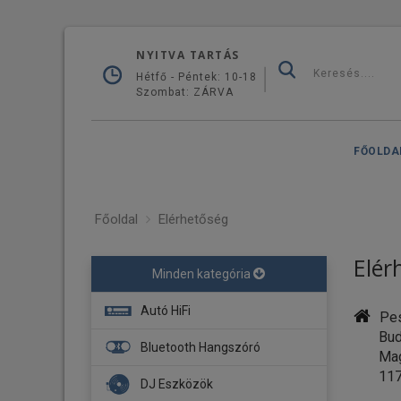
NYITVA TARTÁS
Hétfő - Péntek: 10-18
Szombat: ZÁRVA
FŐOLDA
Főoldal
Elérhetőség
Elér
Minden kategória
Autó HiFi
Pes
Buda
Fejegység
Bluetooth Hangszóró
Magy
Navigáció
117
DJ Eszközök
Erősítő