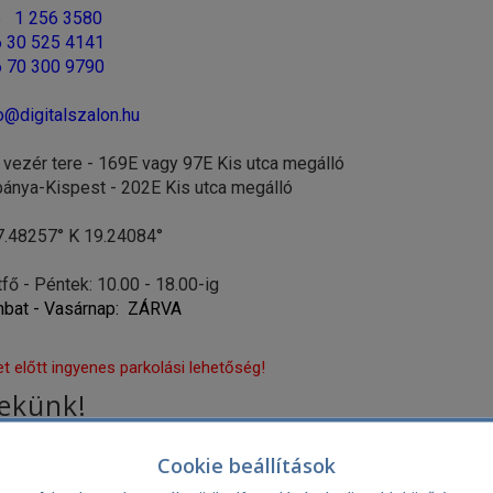
 1 256 3580
 30 525 4141
 70 300 9790
o@digitalszalon.hu
 vezér tere - 169E vagy 97E Kis utca megálló
a-Kispest - 202E Kis utca megálló
7.48257° K 19.24084°
fő - Péntek: 10.00 - 18.00-ig
bat - Vasárnap: ZÁRVA
t előtt ingyenes parkolási lehetőség!
nekünk!
E-mail c
Cookie beállítások