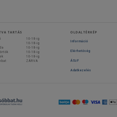
TVA TARTÁS
OLDALTÉRKÉP
ő
10-18-ig
Információ
d
10-18-ig
da
10-18-ig
Elérhetőség
örtök
10-18-ig
ek
10-18-ig
ÁSzF
mbat
ZÁRVA
Adatkezelés