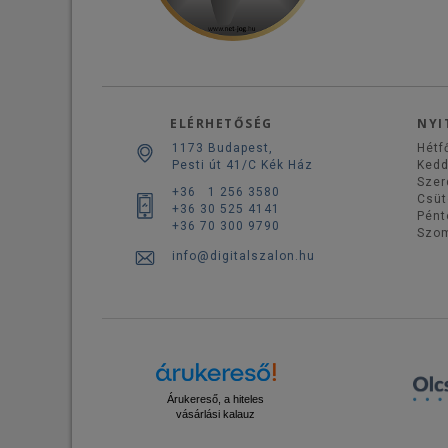
ELÉRHETŐSÉG
NYI
1173 Budapest,
Hétf
Pesti út 41/C Kék Ház
Ked
Szer
+36 1 256 3580
Csüt
+36 30 525 4141
Pént
+36 70 300 9790
Szo
info@digitalszalon.hu
Árukereső, a hiteles
vásárlási kalauz