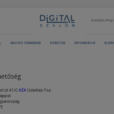
Belépés/Regi
L
AKCIÓS TERMÉKEK
GYÁRTÓK
INFORMÁCIÓ
ELÉR
hetőség
ti út 41/C
KÉK
Üzletház Fsz.
pest
arország
3