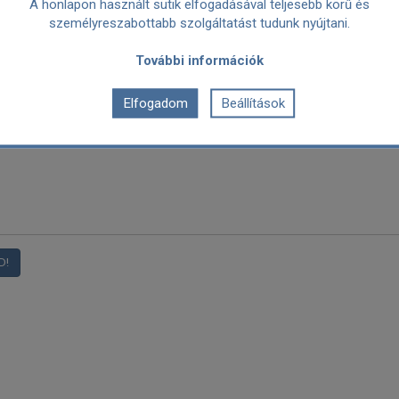
A honlapon használt sütik elfogadásával teljesebb körű és
személyreszabottabb szolgáltatást tudunk nyújtani.
További információk
Elfogadom
Beállítások