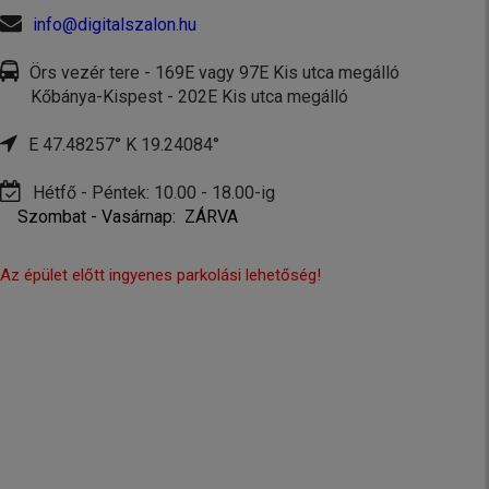
info@digitalszalon.hu
Örs vezér tere - 169E vagy 97E Kis utca megálló
Kőbánya-Kispest - 202E Kis utca megálló
E 47.48257° K 19.24084°
Hétfő - Péntek: 10.00 - 18.00-ig
Szombat - Vasárnap: ZÁRVA
Az épület előtt ingyenes parkolási lehetőség!