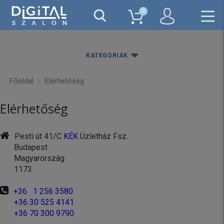
0
KATEGÓRIÁK
Főoldal
Elérhetőség
Elérhetőség
Pesti út 41/C
KÉK
Üzletház Fsz.
Budapest
Magyarország
1173
+36 1 256 3580
+36 30 525 4141
+36 70 300 9790