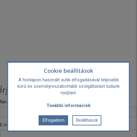
Cookie beállítások
A honlapon használt sütik elfogadásával teljesebb
körű és személyreszabottabb szolgáltatást tudunk
Írj nekünk!
nyújtani.
Neved
További információk
Elfogadom
Beállítások
E-mail címed