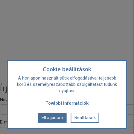
Cookie beállítások
A honlapon használt sütik elfogadásával teljesebb
körű és személyreszabottabb szolgáltatást tudunk
Írj nekünk!
nyújtani.
Neved
További információk
Elfogadom
Beállítások
E-mail címed