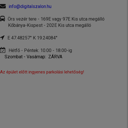
info@digitalszalon.hu
Örs vezér tere - 169E vagy 97E Kis utca megálló
Kőbánya-Kispest - 202E Kis utca megálló
E 47.48257° K 19.24084°
Hétfő - Péntek: 10.00 - 18.00-ig
Szombat - Vasárnap: ZÁRVA
Az épület előtt ingyenes parkolási lehetőség!