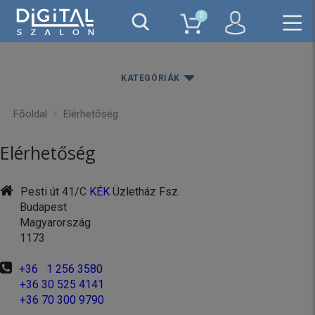
0
KATEGÓRIÁK
Főoldal
Elérhetőség
Elérhetőség
Pesti út 41/C
KÉK
Üzletház Fsz.
Budapest
Magyarország
1173
+36 1 256 3580
+36 30 525 4141
+36 70 300 9790