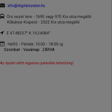
info@digitalszalon.hu
Örs vezér tere - 169E vagy 97E Kis utca megálló
Kőbánya-Kispest - 202E Kis utca megálló
E 47.48257° K 19.24084°
Hétfő - Péntek: 10.00 - 18.00-ig
Szombat - Vasárnap: ZÁRVA
Az épület előtt ingyenes parkolási lehetőség!