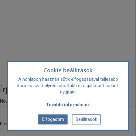
Cookie beállítások
A honlapon használt sütik elfogadásával teljesebb
körű és személyreszabottabb szolgáltatást tudunk
Írj nekünk!
nyújtani.
Neved
További információk
Elfogadom
Beállítások
E-mail címed