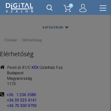
0
KATEGÓRIÁK
Főoldal
Elérhetőség
Elérhetőség
Pesti út 41/C
KÉK
Üzletház Fsz.
Budapest
Magyarország
1173
+36 1 256 3580
+36 30 525 4141
+36 70 300 9790